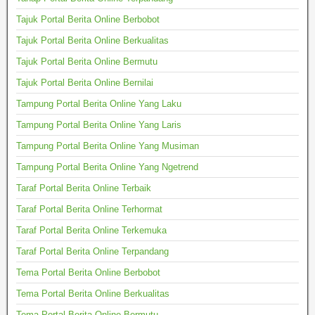
Tajuk Portal Berita Online Berbobot
Tajuk Portal Berita Online Berkualitas
Tajuk Portal Berita Online Bermutu
Tajuk Portal Berita Online Bernilai
Tampung Portal Berita Online Yang Laku
Tampung Portal Berita Online Yang Laris
Tampung Portal Berita Online Yang Musiman
Tampung Portal Berita Online Yang Ngetrend
Taraf Portal Berita Online Terbaik
Taraf Portal Berita Online Terhormat
Taraf Portal Berita Online Terkemuka
Taraf Portal Berita Online Terpandang
Tema Portal Berita Online Berbobot
Tema Portal Berita Online Berkualitas
Tema Portal Berita Online Bermutu