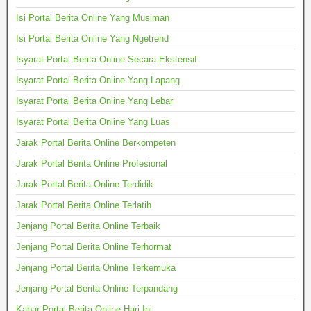
Isi Portal Berita Online Yang Musiman
Isi Portal Berita Online Yang Ngetrend
Isyarat Portal Berita Online Secara Ekstensif
Isyarat Portal Berita Online Yang Lapang
Isyarat Portal Berita Online Yang Lebar
Isyarat Portal Berita Online Yang Luas
Jarak Portal Berita Online Berkompeten
Jarak Portal Berita Online Profesional
Jarak Portal Berita Online Terdidik
Jarak Portal Berita Online Terlatih
Jenjang Portal Berita Online Terbaik
Jenjang Portal Berita Online Terhormat
Jenjang Portal Berita Online Terkemuka
Jenjang Portal Berita Online Terpandang
Kabar Portal Berita Online Hari Ini