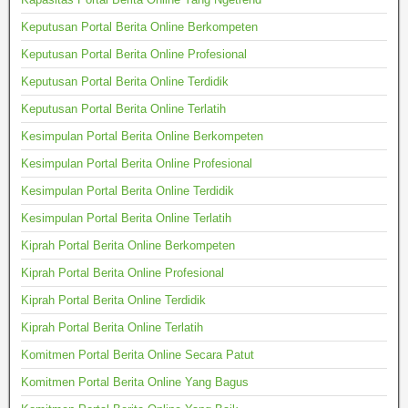
Keputusan Portal Berita Online Berkompeten
Keputusan Portal Berita Online Profesional
Keputusan Portal Berita Online Terdidik
Keputusan Portal Berita Online Terlatih
Kesimpulan Portal Berita Online Berkompeten
Kesimpulan Portal Berita Online Profesional
Kesimpulan Portal Berita Online Terdidik
Kesimpulan Portal Berita Online Terlatih
Kiprah Portal Berita Online Berkompeten
Kiprah Portal Berita Online Profesional
Kiprah Portal Berita Online Terdidik
Kiprah Portal Berita Online Terlatih
Komitmen Portal Berita Online Secara Patut
Komitmen Portal Berita Online Yang Bagus