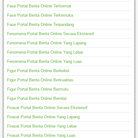
Fase Portal Berita Online Terhormat
Fase Portal Berita Online Terkemuka
Fase Portal Berita Online Terpandang
Fenomena Portal Berita Online Secara Ekstensif
Fenomena Portal Berita Online Yang Lapang
Fenomena Portal Berita Online Yang Lebar
Fenomena Portal Berita Online Yang Luas
Figur Portal Berita Online Berbobot
Figur Portal Berita Online Berkualitas
Figur Portal Berita Online Bermutu
Figur Portal Berita Online Bernilai
Firasat Portal Berita Online Secara Ekstensif
Firasat Portal Berita Online Yang Lapang
Firasat Portal Berita Online Yang Lebar
Firasat Portal Berita Online Yang Luas