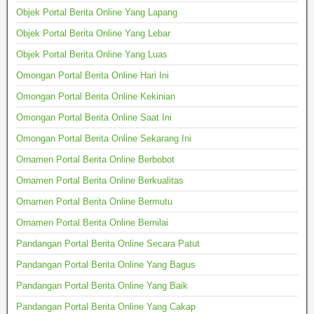
Objek Portal Berita Online Yang Lapang
Objek Portal Berita Online Yang Lebar
Objek Portal Berita Online Yang Luas
Omongan Portal Berita Online Hari Ini
Omongan Portal Berita Online Kekinian
Omongan Portal Berita Online Saat Ini
Omongan Portal Berita Online Sekarang Ini
Ornamen Portal Berita Online Berbobot
Ornamen Portal Berita Online Berkualitas
Ornamen Portal Berita Online Bermutu
Ornamen Portal Berita Online Bernilai
Pandangan Portal Berita Online Secara Patut
Pandangan Portal Berita Online Yang Bagus
Pandangan Portal Berita Online Yang Baik
Pandangan Portal Berita Online Yang Cakap