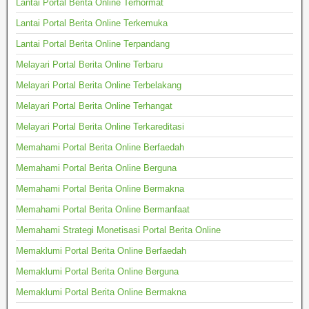
Lantai Portal Berita Online Terhormat
Lantai Portal Berita Online Terkemuka
Lantai Portal Berita Online Terpandang
Melayari Portal Berita Online Terbaru
Melayari Portal Berita Online Terbelakang
Melayari Portal Berita Online Terhangat
Melayari Portal Berita Online Terkareditasi
Memahami Portal Berita Online Berfaedah
Memahami Portal Berita Online Berguna
Memahami Portal Berita Online Bermakna
Memahami Portal Berita Online Bermanfaat
Memahami Strategi Monetisasi Portal Berita Online
Memaklumi Portal Berita Online Berfaedah
Memaklumi Portal Berita Online Berguna
Memaklumi Portal Berita Online Bermakna