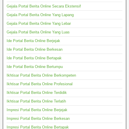
Gejala Portal Berita Online Secara Ekstensif
Gejala Portal Berita Online Yang Lapang
Gejala Portal Berita Online Yang Lebar
Gejala Portal Berita Online Yang Luas
Ide Portal Berita Online Berjejak
Ide Portal Berita Online Berkesan
Ide Portal Berita Online Bertapak
Ide Portal Berita Online Bertumpu
Ikhtisar Portal Berita Online Berkompeten
Ikhtisar Portal Berita Online Profesional
Ikhtisar Portal Berita Online Terdidik
Ikhtisar Portal Berita Online Terlatih
Impresi Portal Berita Online Berjejak
Impresi Portal Berita Online Berkesan
Impresi Portal Berita Online Bertapak