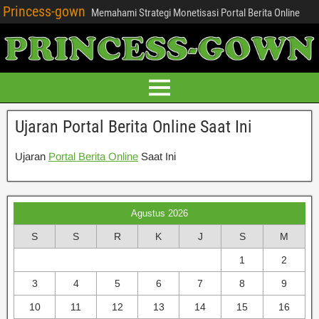
Princess-gown
Memahami Strategi Monetisasi Portal Berita Online
Ujaran Portal Berita Online Saat Ini
Ujaran
Portal Berita Online
Saat Ini
Agustus 2026
S
S
R
K
J
S
M
1
2
3
4
5
6
7
8
9
10
11
12
13
14
15
16