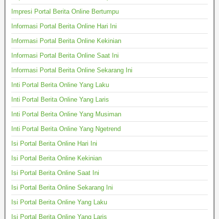
Impresi Portal Berita Online Bertumpu
Informasi Portal Berita Online Hari Ini
Informasi Portal Berita Online Kekinian
Informasi Portal Berita Online Saat Ini
Informasi Portal Berita Online Sekarang Ini
Inti Portal Berita Online Yang Laku
Inti Portal Berita Online Yang Laris
Inti Portal Berita Online Yang Musiman
Inti Portal Berita Online Yang Ngetrend
Isi Portal Berita Online Hari Ini
Isi Portal Berita Online Kekinian
Isi Portal Berita Online Saat Ini
Isi Portal Berita Online Sekarang Ini
Isi Portal Berita Online Yang Laku
Isi Portal Berita Online Yang Laris