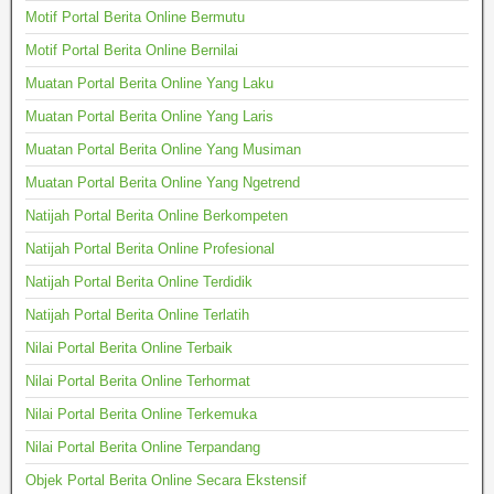
Motif Portal Berita Online Bermutu
Motif Portal Berita Online Bernilai
Muatan Portal Berita Online Yang Laku
Muatan Portal Berita Online Yang Laris
Muatan Portal Berita Online Yang Musiman
Muatan Portal Berita Online Yang Ngetrend
Natijah Portal Berita Online Berkompeten
Natijah Portal Berita Online Profesional
Natijah Portal Berita Online Terdidik
Natijah Portal Berita Online Terlatih
Nilai Portal Berita Online Terbaik
Nilai Portal Berita Online Terhormat
Nilai Portal Berita Online Terkemuka
Nilai Portal Berita Online Terpandang
Objek Portal Berita Online Secara Ekstensif