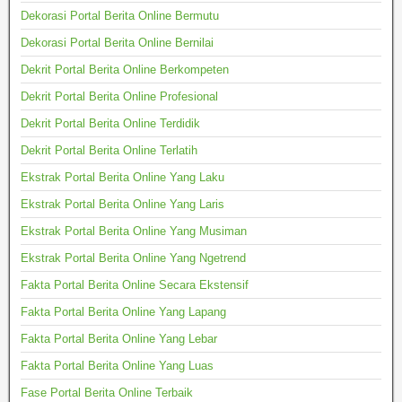
Dekorasi Portal Berita Online Bermutu
Dekorasi Portal Berita Online Bernilai
Dekrit Portal Berita Online Berkompeten
Dekrit Portal Berita Online Profesional
Dekrit Portal Berita Online Terdidik
Dekrit Portal Berita Online Terlatih
Ekstrak Portal Berita Online Yang Laku
Ekstrak Portal Berita Online Yang Laris
Ekstrak Portal Berita Online Yang Musiman
Ekstrak Portal Berita Online Yang Ngetrend
Fakta Portal Berita Online Secara Ekstensif
Fakta Portal Berita Online Yang Lapang
Fakta Portal Berita Online Yang Lebar
Fakta Portal Berita Online Yang Luas
Fase Portal Berita Online Terbaik