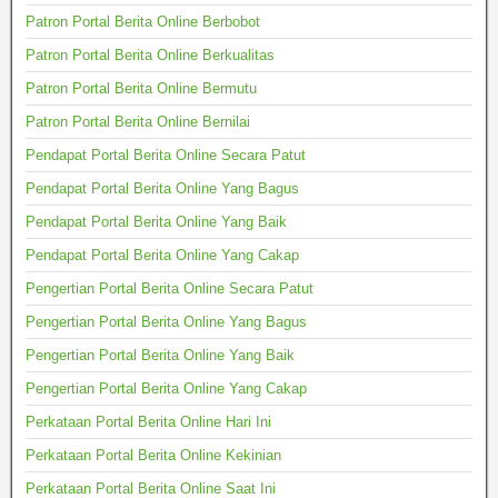
Patron Portal Berita Online Berbobot
Patron Portal Berita Online Berkualitas
Patron Portal Berita Online Bermutu
Patron Portal Berita Online Bernilai
Pendapat Portal Berita Online Secara Patut
Pendapat Portal Berita Online Yang Bagus
Pendapat Portal Berita Online Yang Baik
Pendapat Portal Berita Online Yang Cakap
Pengertian Portal Berita Online Secara Patut
Pengertian Portal Berita Online Yang Bagus
Pengertian Portal Berita Online Yang Baik
Pengertian Portal Berita Online Yang Cakap
Perkataan Portal Berita Online Hari Ini
Perkataan Portal Berita Online Kekinian
Perkataan Portal Berita Online Saat Ini