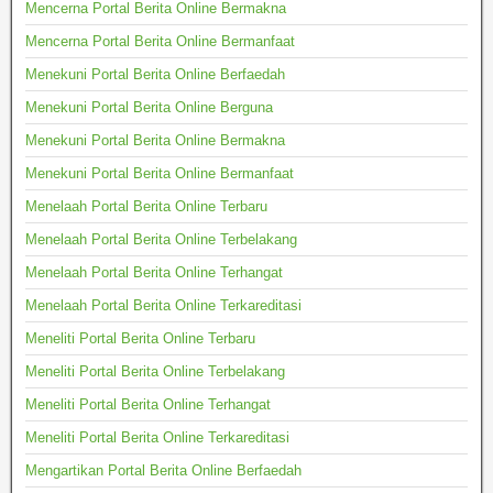
Mencerna Portal Berita Online Bermakna
Mencerna Portal Berita Online Bermanfaat
Menekuni Portal Berita Online Berfaedah
Menekuni Portal Berita Online Berguna
Menekuni Portal Berita Online Bermakna
Menekuni Portal Berita Online Bermanfaat
Menelaah Portal Berita Online Terbaru
Menelaah Portal Berita Online Terbelakang
Menelaah Portal Berita Online Terhangat
Menelaah Portal Berita Online Terkareditasi
Meneliti Portal Berita Online Terbaru
Meneliti Portal Berita Online Terbelakang
Meneliti Portal Berita Online Terhangat
Meneliti Portal Berita Online Terkareditasi
Mengartikan Portal Berita Online Berfaedah