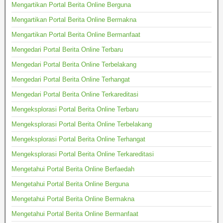
Mengartikan Portal Berita Online Berguna
Mengartikan Portal Berita Online Bermakna
Mengartikan Portal Berita Online Bermanfaat
Mengedari Portal Berita Online Terbaru
Mengedari Portal Berita Online Terbelakang
Mengedari Portal Berita Online Terhangat
Mengedari Portal Berita Online Terkareditasi
Mengeksplorasi Portal Berita Online Terbaru
Mengeksplorasi Portal Berita Online Terbelakang
Mengeksplorasi Portal Berita Online Terhangat
Mengeksplorasi Portal Berita Online Terkareditasi
Mengetahui Portal Berita Online Berfaedah
Mengetahui Portal Berita Online Berguna
Mengetahui Portal Berita Online Bermakna
Mengetahui Portal Berita Online Bermanfaat