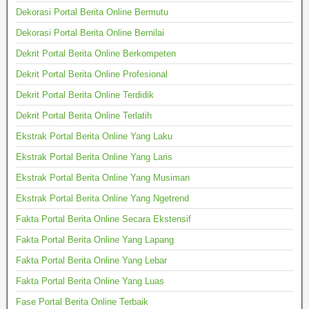
Dekorasi Portal Berita Online Bermutu
Dekorasi Portal Berita Online Bernilai
Dekrit Portal Berita Online Berkompeten
Dekrit Portal Berita Online Profesional
Dekrit Portal Berita Online Terdidik
Dekrit Portal Berita Online Terlatih
Ekstrak Portal Berita Online Yang Laku
Ekstrak Portal Berita Online Yang Laris
Ekstrak Portal Berita Online Yang Musiman
Ekstrak Portal Berita Online Yang Ngetrend
Fakta Portal Berita Online Secara Ekstensif
Fakta Portal Berita Online Yang Lapang
Fakta Portal Berita Online Yang Lebar
Fakta Portal Berita Online Yang Luas
Fase Portal Berita Online Terbaik