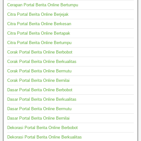
Cerapan Portal Berita Online Bertumpu
Citra Portal Berita Online Berjejak
Citra Portal Berita Online Berkesan
Citra Portal Berita Online Bertapak
Citra Portal Berita Online Bertumpu
Corak Portal Berita Online Berbobot
Corak Portal Berita Online Berkualitas
Corak Portal Berita Online Bermutu
Corak Portal Berita Online Bernilai
Dasar Portal Berita Online Berbobot
Dasar Portal Berita Online Berkualitas
Dasar Portal Berita Online Bermutu
Dasar Portal Berita Online Bernilai
Dekorasi Portal Berita Online Berbobot
Dekorasi Portal Berita Online Berkualitas