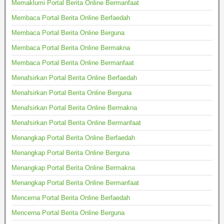
Memaklumi Portal Berita Online Bermanfaat
Membaca Portal Berita Online Berfaedah
Membaca Portal Berita Online Berguna
Membaca Portal Berita Online Bermakna
Membaca Portal Berita Online Bermanfaat
Menafsirkan Portal Berita Online Berfaedah
Menafsirkan Portal Berita Online Berguna
Menafsirkan Portal Berita Online Bermakna
Menafsirkan Portal Berita Online Bermanfaat
Menangkap Portal Berita Online Berfaedah
Menangkap Portal Berita Online Berguna
Menangkap Portal Berita Online Bermakna
Menangkap Portal Berita Online Bermanfaat
Mencerna Portal Berita Online Berfaedah
Mencerna Portal Berita Online Berguna