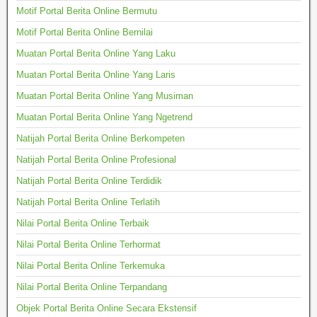
Motif Portal Berita Online Bermutu
Motif Portal Berita Online Bernilai
Muatan Portal Berita Online Yang Laku
Muatan Portal Berita Online Yang Laris
Muatan Portal Berita Online Yang Musiman
Muatan Portal Berita Online Yang Ngetrend
Natijah Portal Berita Online Berkompeten
Natijah Portal Berita Online Profesional
Natijah Portal Berita Online Terdidik
Natijah Portal Berita Online Terlatih
Nilai Portal Berita Online Terbaik
Nilai Portal Berita Online Terhormat
Nilai Portal Berita Online Terkemuka
Nilai Portal Berita Online Terpandang
Objek Portal Berita Online Secara Ekstensif