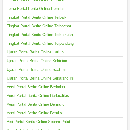
Tema Portal Berita Online Bernilai
Tingkat Portal Berita Online Terbaik
Tingkat Portal Berita Online Terhormat
Tingkat Portal Berita Online Terkemuka
Tingkat Portal Berita Online Terpandang
Ujaran Portal Berita Online Hari Ini
Ujaran Portal Berita Online Kekinian
Ujaran Portal Berita Online Saat Ini
Ujaran Portal Berita Online Sekarang Ini
Versi Portal Berita Online Berbobot
Versi Portal Berita Online Berkualitas
Versi Portal Berita Online Bermutu
Versi Portal Berita Online Bernilai
Visi Portal Berita Online Secara Patut