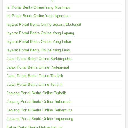
Isi Portal Berita Online Yang Musiman
Isi Portal Berita Online Yang Ngetrend
Isyarat Portal Berita Online Secara Ekstensif
Isyarat Portal Berita Online Yang Lapang
Isyarat Portal Berita Online Yang Lebar
Isyarat Portal Berita Online Yang Luas
Jarak Portal Berita Online Berkompeten
Jarak Portal Berita Online Profesional
Jarak Portal Berita Online Terdidik
Jarak Portal Berita Online Terlatih
Jenjang Portal Berita Online Terbaik
Jenjang Portal Berita Online Terhormat
Jenjang Portal Berita Online Terkemuka
Jenjang Portal Berita Online Terpandang
Kabar Portal Berita Online Hari Ini