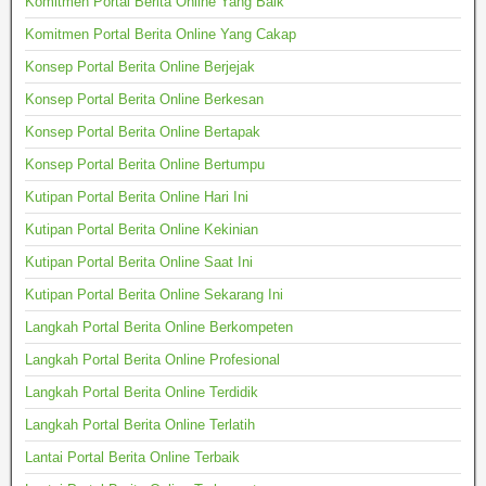
Komitmen Portal Berita Online Yang Baik
Komitmen Portal Berita Online Yang Cakap
Konsep Portal Berita Online Berjejak
Konsep Portal Berita Online Berkesan
Konsep Portal Berita Online Bertapak
Konsep Portal Berita Online Bertumpu
Kutipan Portal Berita Online Hari Ini
Kutipan Portal Berita Online Kekinian
Kutipan Portal Berita Online Saat Ini
Kutipan Portal Berita Online Sekarang Ini
Langkah Portal Berita Online Berkompeten
Langkah Portal Berita Online Profesional
Langkah Portal Berita Online Terdidik
Langkah Portal Berita Online Terlatih
Lantai Portal Berita Online Terbaik