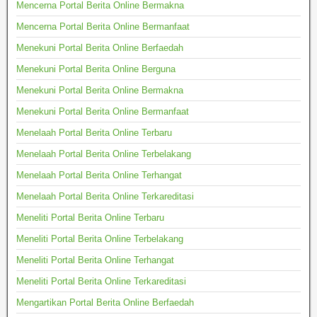
Mencerna Portal Berita Online Bermakna
Mencerna Portal Berita Online Bermanfaat
Menekuni Portal Berita Online Berfaedah
Menekuni Portal Berita Online Berguna
Menekuni Portal Berita Online Bermakna
Menekuni Portal Berita Online Bermanfaat
Menelaah Portal Berita Online Terbaru
Menelaah Portal Berita Online Terbelakang
Menelaah Portal Berita Online Terhangat
Menelaah Portal Berita Online Terkareditasi
Meneliti Portal Berita Online Terbaru
Meneliti Portal Berita Online Terbelakang
Meneliti Portal Berita Online Terhangat
Meneliti Portal Berita Online Terkareditasi
Mengartikan Portal Berita Online Berfaedah