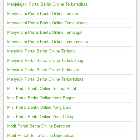
Menjelajahi Portal Berita Online Terkareditasi
Menyelami Portal Berita Online Terbaru
Menyelami Portal Berita Online Terbelakang
Menyelami Portal Berita Online Terhangat
Menyelami Portal Berita Online Terkareditasi
Menyidik Portal Berita Online Terbaru
Menyidik Portal Berita Online Terbelakang
Menyidik Portal Berita Online Terhangat
Menyidik Portal Berita Online Terkareditasi
Misi Portal Berita Online Secara Patut
Misi Portal Berita Online Yang Bagus
Misi Portal Berita Online Yang Baik
Misi Portal Berita Online Yang Cakap
Motif Portal Berita Online Berbobot
Motif Portal Berita Online Berkualitas