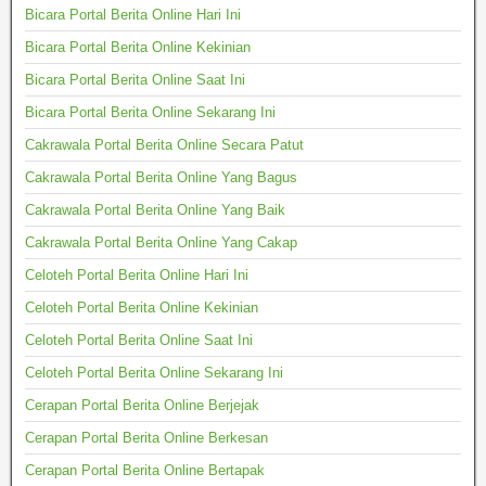
Bicara Portal Berita Online Hari Ini
Bicara Portal Berita Online Kekinian
Bicara Portal Berita Online Saat Ini
Bicara Portal Berita Online Sekarang Ini
Cakrawala Portal Berita Online Secara Patut
Cakrawala Portal Berita Online Yang Bagus
Cakrawala Portal Berita Online Yang Baik
Cakrawala Portal Berita Online Yang Cakap
Celoteh Portal Berita Online Hari Ini
Celoteh Portal Berita Online Kekinian
Celoteh Portal Berita Online Saat Ini
Celoteh Portal Berita Online Sekarang Ini
Cerapan Portal Berita Online Berjejak
Cerapan Portal Berita Online Berkesan
Cerapan Portal Berita Online Bertapak