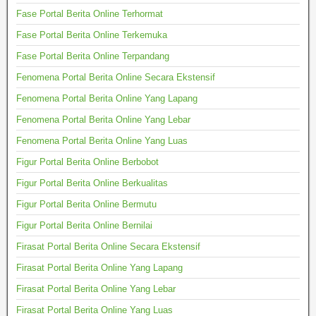
Fase Portal Berita Online Terhormat
Fase Portal Berita Online Terkemuka
Fase Portal Berita Online Terpandang
Fenomena Portal Berita Online Secara Ekstensif
Fenomena Portal Berita Online Yang Lapang
Fenomena Portal Berita Online Yang Lebar
Fenomena Portal Berita Online Yang Luas
Figur Portal Berita Online Berbobot
Figur Portal Berita Online Berkualitas
Figur Portal Berita Online Bermutu
Figur Portal Berita Online Bernilai
Firasat Portal Berita Online Secara Ekstensif
Firasat Portal Berita Online Yang Lapang
Firasat Portal Berita Online Yang Lebar
Firasat Portal Berita Online Yang Luas