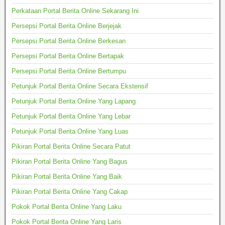
Perkataan Portal Berita Online Sekarang Ini
Persepsi Portal Berita Online Berjejak
Persepsi Portal Berita Online Berkesan
Persepsi Portal Berita Online Bertapak
Persepsi Portal Berita Online Bertumpu
Petunjuk Portal Berita Online Secara Ekstensif
Petunjuk Portal Berita Online Yang Lapang
Petunjuk Portal Berita Online Yang Lebar
Petunjuk Portal Berita Online Yang Luas
Pikiran Portal Berita Online Secara Patut
Pikiran Portal Berita Online Yang Bagus
Pikiran Portal Berita Online Yang Baik
Pikiran Portal Berita Online Yang Cakap
Pokok Portal Berita Online Yang Laku
Pokok Portal Berita Online Yang Laris