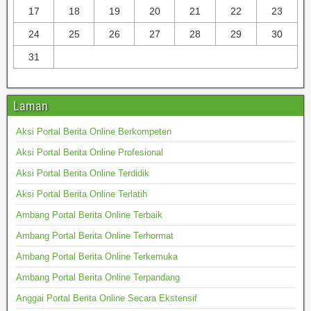
17
18
19
20
21
22
23
24
25
26
27
28
29
30
31
Laman
Aksi Portal Berita Online Berkompeten
Aksi Portal Berita Online Profesional
Aksi Portal Berita Online Terdidik
Aksi Portal Berita Online Terlatih
Ambang Portal Berita Online Terbaik
Ambang Portal Berita Online Terhormat
Ambang Portal Berita Online Terkemuka
Ambang Portal Berita Online Terpandang
Anggai Portal Berita Online Secara Ekstensif