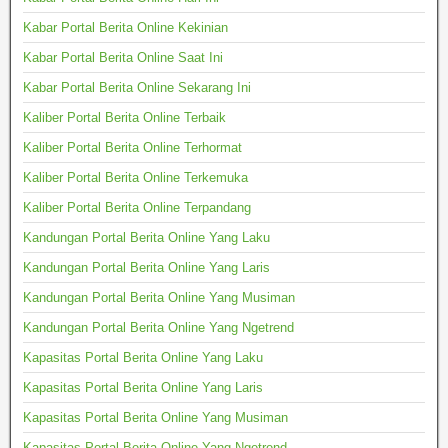
Kabar Portal Berita Online Kekinian
Kabar Portal Berita Online Saat Ini
Kabar Portal Berita Online Sekarang Ini
Kaliber Portal Berita Online Terbaik
Kaliber Portal Berita Online Terhormat
Kaliber Portal Berita Online Terkemuka
Kaliber Portal Berita Online Terpandang
Kandungan Portal Berita Online Yang Laku
Kandungan Portal Berita Online Yang Laris
Kandungan Portal Berita Online Yang Musiman
Kandungan Portal Berita Online Yang Ngetrend
Kapasitas Portal Berita Online Yang Laku
Kapasitas Portal Berita Online Yang Laris
Kapasitas Portal Berita Online Yang Musiman
Kapasitas Portal Berita Online Yang Ngetrend