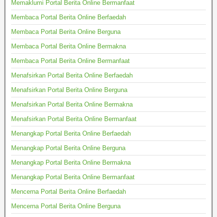
Memaklumi Portal Berita Online Bermanfaat
Membaca Portal Berita Online Berfaedah
Membaca Portal Berita Online Berguna
Membaca Portal Berita Online Bermakna
Membaca Portal Berita Online Bermanfaat
Menafsirkan Portal Berita Online Berfaedah
Menafsirkan Portal Berita Online Berguna
Menafsirkan Portal Berita Online Bermakna
Menafsirkan Portal Berita Online Bermanfaat
Menangkap Portal Berita Online Berfaedah
Menangkap Portal Berita Online Berguna
Menangkap Portal Berita Online Bermakna
Menangkap Portal Berita Online Bermanfaat
Mencerna Portal Berita Online Berfaedah
Mencerna Portal Berita Online Berguna