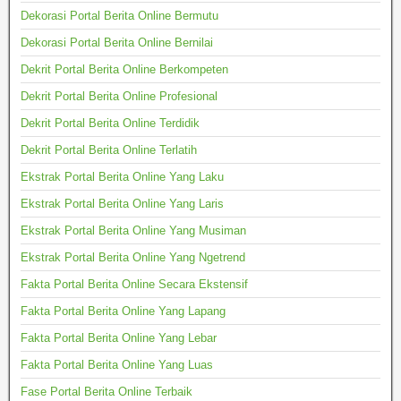
Dekorasi Portal Berita Online Bermutu
Dekorasi Portal Berita Online Bernilai
Dekrit Portal Berita Online Berkompeten
Dekrit Portal Berita Online Profesional
Dekrit Portal Berita Online Terdidik
Dekrit Portal Berita Online Terlatih
Ekstrak Portal Berita Online Yang Laku
Ekstrak Portal Berita Online Yang Laris
Ekstrak Portal Berita Online Yang Musiman
Ekstrak Portal Berita Online Yang Ngetrend
Fakta Portal Berita Online Secara Ekstensif
Fakta Portal Berita Online Yang Lapang
Fakta Portal Berita Online Yang Lebar
Fakta Portal Berita Online Yang Luas
Fase Portal Berita Online Terbaik