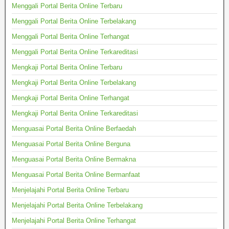
Menggali Portal Berita Online Terbaru
Menggali Portal Berita Online Terbelakang
Menggali Portal Berita Online Terhangat
Menggali Portal Berita Online Terkareditasi
Mengkaji Portal Berita Online Terbaru
Mengkaji Portal Berita Online Terbelakang
Mengkaji Portal Berita Online Terhangat
Mengkaji Portal Berita Online Terkareditasi
Menguasai Portal Berita Online Berfaedah
Menguasai Portal Berita Online Berguna
Menguasai Portal Berita Online Bermakna
Menguasai Portal Berita Online Bermanfaat
Menjelajahi Portal Berita Online Terbaru
Menjelajahi Portal Berita Online Terbelakang
Menjelajahi Portal Berita Online Terhangat