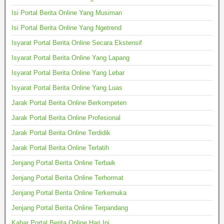
Isi Portal Berita Online Yang Musiman
Isi Portal Berita Online Yang Ngetrend
Isyarat Portal Berita Online Secara Ekstensif
Isyarat Portal Berita Online Yang Lapang
Isyarat Portal Berita Online Yang Lebar
Isyarat Portal Berita Online Yang Luas
Jarak Portal Berita Online Berkompeten
Jarak Portal Berita Online Profesional
Jarak Portal Berita Online Terdidik
Jarak Portal Berita Online Terlatih
Jenjang Portal Berita Online Terbaik
Jenjang Portal Berita Online Terhormat
Jenjang Portal Berita Online Terkemuka
Jenjang Portal Berita Online Terpandang
Kabar Portal Berita Online Hari Ini