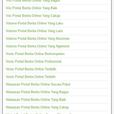
Visi Portal Berita Online Yang Bagus
Visi Portal Berita Online Yang Baik
Visi Portal Berita Online Yang Cakap
Volume Portal Berita Online Yang Laku
Volume Portal Berita Online Yang Laris
Volume Portal Berita Online Yang Musiman
Volume Portal Berita Online Yang Ngetrend
Vonis Portal Berita Online Berkompeten
Vonis Portal Berita Online Profesional
Vonis Portal Berita Online Terdidik
Vonis Portal Berita Online Terlatih
Wawasan Portal Berita Online Secara Patut
Wawasan Portal Berita Online Yang Bagus
Wawasan Portal Berita Online Yang Baik
Wawasan Portal Berita Online Yang Cakap