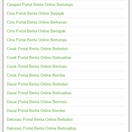
Cerapan Portal Berita Online Bertumpu
Citra Portal Berita Online Berjejak
Citra Portal Berita Online Berkesan
Citra Portal Berita Online Bertapak
Citra Portal Berita Online Bertumpu
Corak Portal Berita Online Berbobot
Corak Portal Berita Online Berkualitas
Corak Portal Berita Online Bermutu
Corak Portal Berita Online Bernilai
Dasar Portal Berita Online Berbobot
Dasar Portal Berita Online Berkualitas
Dasar Portal Berita Online Bermutu
Dasar Portal Berita Online Bernilai
Dekorasi Portal Berita Online Berbobot
Dekorasi Portal Berita Online Berkualitas