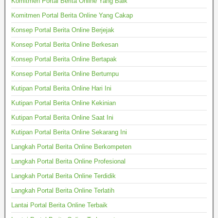
Komitmen Portal Berita Online Yang Baik
Komitmen Portal Berita Online Yang Cakap
Konsep Portal Berita Online Berjejak
Konsep Portal Berita Online Berkesan
Konsep Portal Berita Online Bertapak
Konsep Portal Berita Online Bertumpu
Kutipan Portal Berita Online Hari Ini
Kutipan Portal Berita Online Kekinian
Kutipan Portal Berita Online Saat Ini
Kutipan Portal Berita Online Sekarang Ini
Langkah Portal Berita Online Berkompeten
Langkah Portal Berita Online Profesional
Langkah Portal Berita Online Terdidik
Langkah Portal Berita Online Terlatih
Lantai Portal Berita Online Terbaik