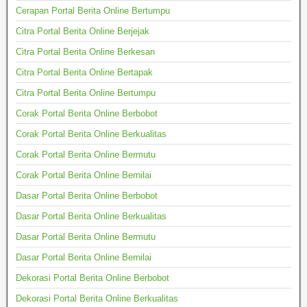
Cerapan Portal Berita Online Bertumpu
Citra Portal Berita Online Berjejak
Citra Portal Berita Online Berkesan
Citra Portal Berita Online Bertapak
Citra Portal Berita Online Bertumpu
Corak Portal Berita Online Berbobot
Corak Portal Berita Online Berkualitas
Corak Portal Berita Online Bermutu
Corak Portal Berita Online Bernilai
Dasar Portal Berita Online Berbobot
Dasar Portal Berita Online Berkualitas
Dasar Portal Berita Online Bermutu
Dasar Portal Berita Online Bernilai
Dekorasi Portal Berita Online Berbobot
Dekorasi Portal Berita Online Berkualitas