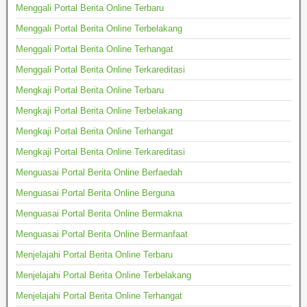
Menggali Portal Berita Online Terbaru
Menggali Portal Berita Online Terbelakang
Menggali Portal Berita Online Terhangat
Menggali Portal Berita Online Terkareditasi
Mengkaji Portal Berita Online Terbaru
Mengkaji Portal Berita Online Terbelakang
Mengkaji Portal Berita Online Terhangat
Mengkaji Portal Berita Online Terkareditasi
Menguasai Portal Berita Online Berfaedah
Menguasai Portal Berita Online Berguna
Menguasai Portal Berita Online Bermakna
Menguasai Portal Berita Online Bermanfaat
Menjelajahi Portal Berita Online Terbaru
Menjelajahi Portal Berita Online Terbelakang
Menjelajahi Portal Berita Online Terhangat