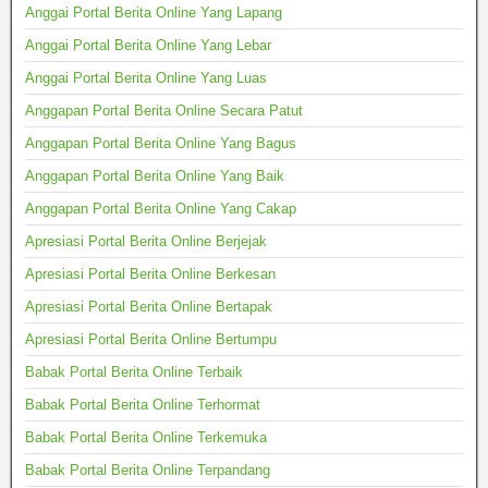
Anggai Portal Berita Online Yang Lapang
Anggai Portal Berita Online Yang Lebar
Anggai Portal Berita Online Yang Luas
Anggapan Portal Berita Online Secara Patut
Anggapan Portal Berita Online Yang Bagus
Anggapan Portal Berita Online Yang Baik
Anggapan Portal Berita Online Yang Cakap
Apresiasi Portal Berita Online Berjejak
Apresiasi Portal Berita Online Berkesan
Apresiasi Portal Berita Online Bertapak
Apresiasi Portal Berita Online Bertumpu
Babak Portal Berita Online Terbaik
Babak Portal Berita Online Terhormat
Babak Portal Berita Online Terkemuka
Babak Portal Berita Online Terpandang