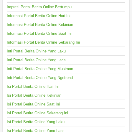
Impresi Portal Berita Online Bertumpu
Informasi Portal Berita Online Hari Ini
Informasi Portal Berita Online Kekinian
Informasi Portal Berita Online Saat Ini
Informasi Portal Berita Online Sekarang Ini
Inti Portal Berita Online Yang Laku
Inti Portal Berita Online Yang Laris
Inti Portal Berita Online Yang Musiman
Inti Portal Berita Online Yang Ngetrend
Isi Portal Berita Online Hari Ini
Isi Portal Berita Online Kekinian
Isi Portal Berita Online Saat Ini
Isi Portal Berita Online Sekarang Ini
Isi Portal Berita Online Yang Laku
Isi Portal Berita Online Yang Laris