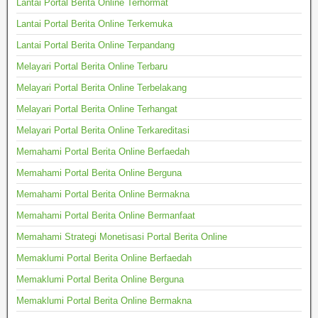
Lantai Portal Berita Online Terhormat
Lantai Portal Berita Online Terkemuka
Lantai Portal Berita Online Terpandang
Melayari Portal Berita Online Terbaru
Melayari Portal Berita Online Terbelakang
Melayari Portal Berita Online Terhangat
Melayari Portal Berita Online Terkareditasi
Memahami Portal Berita Online Berfaedah
Memahami Portal Berita Online Berguna
Memahami Portal Berita Online Bermakna
Memahami Portal Berita Online Bermanfaat
Memahami Strategi Monetisasi Portal Berita Online
Memaklumi Portal Berita Online Berfaedah
Memaklumi Portal Berita Online Berguna
Memaklumi Portal Berita Online Bermakna