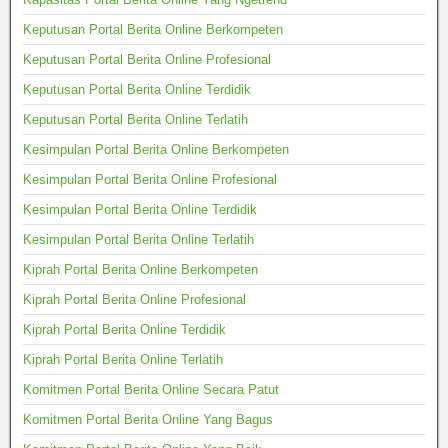
Keputusan Portal Berita Online Berkompeten
Keputusan Portal Berita Online Profesional
Keputusan Portal Berita Online Terdidik
Keputusan Portal Berita Online Terlatih
Kesimpulan Portal Berita Online Berkompeten
Kesimpulan Portal Berita Online Profesional
Kesimpulan Portal Berita Online Terdidik
Kesimpulan Portal Berita Online Terlatih
Kiprah Portal Berita Online Berkompeten
Kiprah Portal Berita Online Profesional
Kiprah Portal Berita Online Terdidik
Kiprah Portal Berita Online Terlatih
Komitmen Portal Berita Online Secara Patut
Komitmen Portal Berita Online Yang Bagus