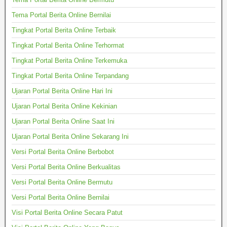
Tema Portal Berita Online Bernilai
Tingkat Portal Berita Online Terbaik
Tingkat Portal Berita Online Terhormat
Tingkat Portal Berita Online Terkemuka
Tingkat Portal Berita Online Terpandang
Ujaran Portal Berita Online Hari Ini
Ujaran Portal Berita Online Kekinian
Ujaran Portal Berita Online Saat Ini
Ujaran Portal Berita Online Sekarang Ini
Versi Portal Berita Online Berbobot
Versi Portal Berita Online Berkualitas
Versi Portal Berita Online Bermutu
Versi Portal Berita Online Bernilai
Visi Portal Berita Online Secara Patut