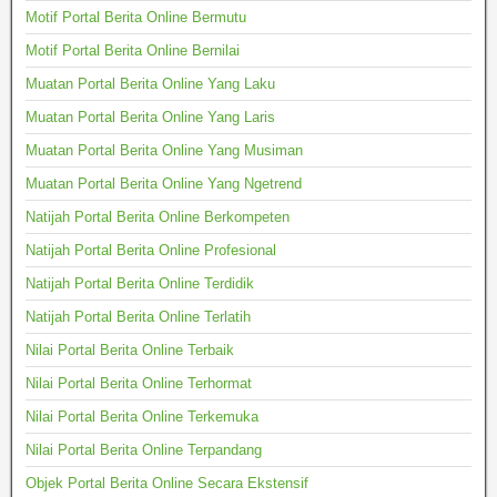
Motif Portal Berita Online Bermutu
Motif Portal Berita Online Bernilai
Muatan Portal Berita Online Yang Laku
Muatan Portal Berita Online Yang Laris
Muatan Portal Berita Online Yang Musiman
Muatan Portal Berita Online Yang Ngetrend
Natijah Portal Berita Online Berkompeten
Natijah Portal Berita Online Profesional
Natijah Portal Berita Online Terdidik
Natijah Portal Berita Online Terlatih
Nilai Portal Berita Online Terbaik
Nilai Portal Berita Online Terhormat
Nilai Portal Berita Online Terkemuka
Nilai Portal Berita Online Terpandang
Objek Portal Berita Online Secara Ekstensif