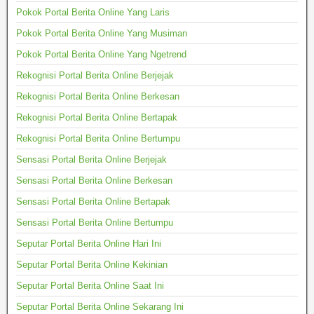
Pokok Portal Berita Online Yang Laris
Pokok Portal Berita Online Yang Musiman
Pokok Portal Berita Online Yang Ngetrend
Rekognisi Portal Berita Online Berjejak
Rekognisi Portal Berita Online Berkesan
Rekognisi Portal Berita Online Bertapak
Rekognisi Portal Berita Online Bertumpu
Sensasi Portal Berita Online Berjejak
Sensasi Portal Berita Online Berkesan
Sensasi Portal Berita Online Bertapak
Sensasi Portal Berita Online Bertumpu
Seputar Portal Berita Online Hari Ini
Seputar Portal Berita Online Kekinian
Seputar Portal Berita Online Saat Ini
Seputar Portal Berita Online Sekarang Ini