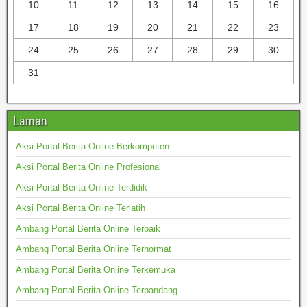
10
11
12
13
14
15
16
17
18
19
20
21
22
23
24
25
26
27
28
29
30
31
Laman
Aksi Portal Berita Online Berkompeten
Aksi Portal Berita Online Profesional
Aksi Portal Berita Online Terdidik
Aksi Portal Berita Online Terlatih
Ambang Portal Berita Online Terbaik
Ambang Portal Berita Online Terhormat
Ambang Portal Berita Online Terkemuka
Ambang Portal Berita Online Terpandang