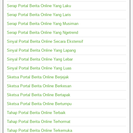
Serap Portal Berita Online Yang Laku
Serap Portal Berita Online Yang Laris
Serap Portal Berita Online Yang Musiman
Serap Portal Berita Online Yang Ngetrend
Sinyal Portal Berita Online Secara Ekstensif
Sinyal Portal Berita Online Yang Lapang
Sinyal Portal Berita Online Yang Lebar
Sinyal Portal Berita Online Yang Luas
Sketsa Portal Berita Online Berjejak
Sketsa Portal Berita Online Berkesan
Sketsa Portal Berita Online Bertapak
Sketsa Portal Berita Online Bertumpu
Tahap Portal Berita Online Terbaik
Tahap Portal Berita Online Terhormat
Tahap Portal Berita Online Terkemuka