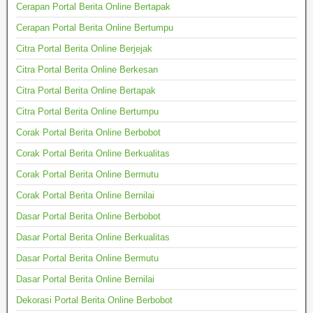
Cerapan Portal Berita Online Bertapak
Cerapan Portal Berita Online Bertumpu
Citra Portal Berita Online Berjejak
Citra Portal Berita Online Berkesan
Citra Portal Berita Online Bertapak
Citra Portal Berita Online Bertumpu
Corak Portal Berita Online Berbobot
Corak Portal Berita Online Berkualitas
Corak Portal Berita Online Bermutu
Corak Portal Berita Online Bernilai
Dasar Portal Berita Online Berbobot
Dasar Portal Berita Online Berkualitas
Dasar Portal Berita Online Bermutu
Dasar Portal Berita Online Bernilai
Dekorasi Portal Berita Online Berbobot