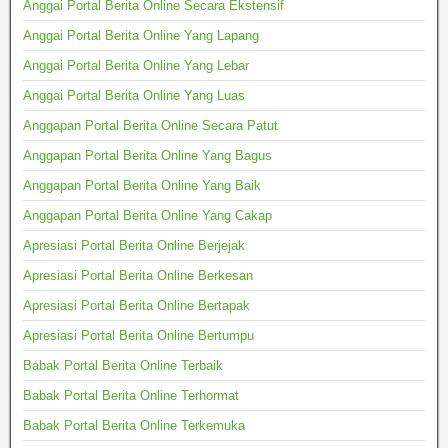
Anggai Portal Berita Online Secara Ekstensif
Anggai Portal Berita Online Yang Lapang
Anggai Portal Berita Online Yang Lebar
Anggai Portal Berita Online Yang Luas
Anggapan Portal Berita Online Secara Patut
Anggapan Portal Berita Online Yang Bagus
Anggapan Portal Berita Online Yang Baik
Anggapan Portal Berita Online Yang Cakap
Apresiasi Portal Berita Online Berjejak
Apresiasi Portal Berita Online Berkesan
Apresiasi Portal Berita Online Bertapak
Apresiasi Portal Berita Online Bertumpu
Babak Portal Berita Online Terbaik
Babak Portal Berita Online Terhormat
Babak Portal Berita Online Terkemuka