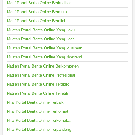
Motif Portal Berita Online Berkualitas
Motif Portal Berita Online Bermutu
Motif Portal Berita Online Bernilai
Muatan Portal Berita Online Yang Laku
Muatan Portal Berita Online Yang Laris
Muatan Portal Berita Online Yang Musiman
Muatan Portal Berita Online Yang Ngetrend
Natijah Portal Berita Online Berkompeten
Natijah Portal Berita Online Profesional
Natijah Portal Berita Online Terdidik
Natijah Portal Berita Online Terlatih
Nilai Portal Berita Online Terbaik
Nilai Portal Berita Online Terhormat
Nilai Portal Berita Online Terkemuka
Nilai Portal Berita Online Terpandang