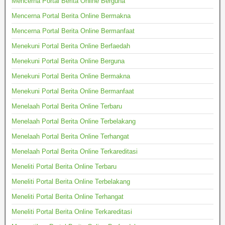
Mencerna Portal Berita Online Berguna
Mencerna Portal Berita Online Bermakna
Mencerna Portal Berita Online Bermanfaat
Menekuni Portal Berita Online Berfaedah
Menekuni Portal Berita Online Berguna
Menekuni Portal Berita Online Bermakna
Menekuni Portal Berita Online Bermanfaat
Menelaah Portal Berita Online Terbaru
Menelaah Portal Berita Online Terbelakang
Menelaah Portal Berita Online Terhangat
Menelaah Portal Berita Online Terkareditasi
Meneliti Portal Berita Online Terbaru
Meneliti Portal Berita Online Terbelakang
Meneliti Portal Berita Online Terhangat
Meneliti Portal Berita Online Terkareditasi