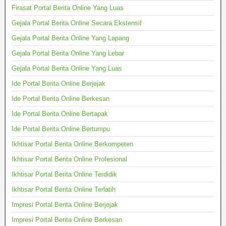
Firasat Portal Berita Online Yang Luas
Gejala Portal Berita Online Secara Ekstensif
Gejala Portal Berita Online Yang Lapang
Gejala Portal Berita Online Yang Lebar
Gejala Portal Berita Online Yang Luas
Ide Portal Berita Online Berjejak
Ide Portal Berita Online Berkesan
Ide Portal Berita Online Bertapak
Ide Portal Berita Online Bertumpu
Ikhtisar Portal Berita Online Berkompeten
Ikhtisar Portal Berita Online Profesional
Ikhtisar Portal Berita Online Terdidik
Ikhtisar Portal Berita Online Terlatih
Impresi Portal Berita Online Berjejak
Impresi Portal Berita Online Berkesan