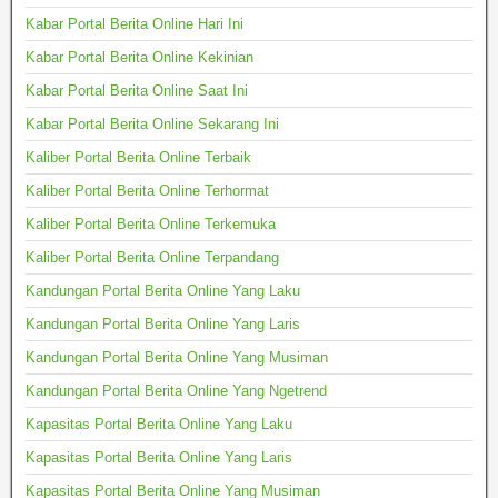
Kabar Portal Berita Online Hari Ini
Kabar Portal Berita Online Kekinian
Kabar Portal Berita Online Saat Ini
Kabar Portal Berita Online Sekarang Ini
Kaliber Portal Berita Online Terbaik
Kaliber Portal Berita Online Terhormat
Kaliber Portal Berita Online Terkemuka
Kaliber Portal Berita Online Terpandang
Kandungan Portal Berita Online Yang Laku
Kandungan Portal Berita Online Yang Laris
Kandungan Portal Berita Online Yang Musiman
Kandungan Portal Berita Online Yang Ngetrend
Kapasitas Portal Berita Online Yang Laku
Kapasitas Portal Berita Online Yang Laris
Kapasitas Portal Berita Online Yang Musiman