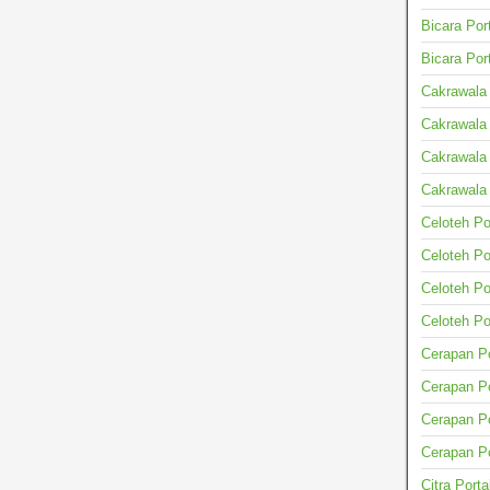
Bicara Port
Bicara Por
Cakrawala 
Cakrawala 
Cakrawala 
Cakrawala 
Celoteh Por
Celoteh Po
Celoteh Por
Celoteh Po
Cerapan Po
Cerapan Po
Cerapan Po
Cerapan Po
Citra Porta