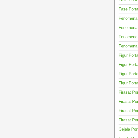
Fase Porta
Fenomena P
Fenomena P
Fenomena P
Fenomena P
Figur Porta
Figur Porta
Figur Port
Figur Porta
Firasat Po
Firasat Po
Firasat Po
Firasat Po
Gejala Por