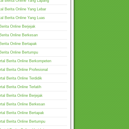
tal Berita Online Yang Lapang
tal Berita Online Yang Lebar
tal Berita Online Yang Luas
Berita Online Berjejak
 Berita Online Berkesan
 Berita Online Bertapak
 Berita Online Bertumpu
ortal Berita Online Berkompeten
rtal Berita Online Profesional
rtal Berita Online Terdidik
rtal Berita Online Terlatih
tal Berita Online Berjejak
rtal Berita Online Berkesan
rtal Berita Online Bertapak
rtal Berita Online Bertumpu