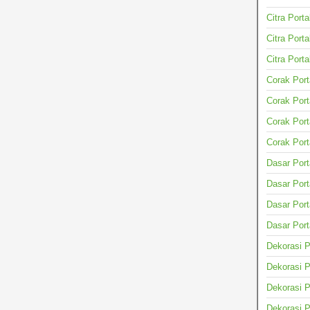
Citra Port
Citra Porta
Citra Port
Corak Port
Corak Port
Corak Port
Corak Porta
Dasar Port
Dasar Port
Dasar Port
Dasar Porta
Dekorasi P
Dekorasi P
Dekorasi P
Dekorasi Po