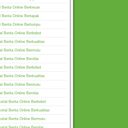
al Berita Online Berkesan
l Berita Online Bertapak
al Berita Online Bertumpu
al Berita Online Berbobot
al Berita Online Berkualitas
al Berita Online Bermutu
l Berita Online Bernilai
al Berita Online Berbobot
al Berita Online Berkualitas
al Berita Online Bermutu
l Berita Online Bernilai
ortal Berita Online Berbobot
ortal Berita Online Berkualitas
ortal Berita Online Bermutu
rtal Berita Online Bernilai