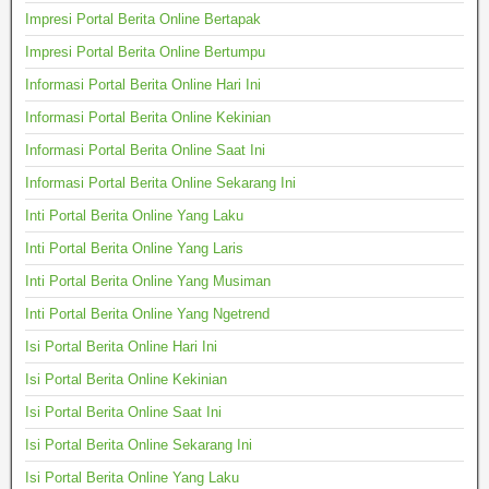
Impresi Portal Berita Online Bertapak
Impresi Portal Berita Online Bertumpu
Informasi Portal Berita Online Hari Ini
Informasi Portal Berita Online Kekinian
Informasi Portal Berita Online Saat Ini
Informasi Portal Berita Online Sekarang Ini
Inti Portal Berita Online Yang Laku
Inti Portal Berita Online Yang Laris
Inti Portal Berita Online Yang Musiman
Inti Portal Berita Online Yang Ngetrend
Isi Portal Berita Online Hari Ini
Isi Portal Berita Online Kekinian
Isi Portal Berita Online Saat Ini
Isi Portal Berita Online Sekarang Ini
Isi Portal Berita Online Yang Laku