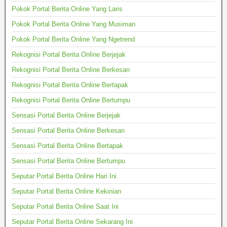
Pokok Portal Berita Online Yang Laris
Pokok Portal Berita Online Yang Musiman
Pokok Portal Berita Online Yang Ngetrend
Rekognisi Portal Berita Online Berjejak
Rekognisi Portal Berita Online Berkesan
Rekognisi Portal Berita Online Bertapak
Rekognisi Portal Berita Online Bertumpu
Sensasi Portal Berita Online Berjejak
Sensasi Portal Berita Online Berkesan
Sensasi Portal Berita Online Bertapak
Sensasi Portal Berita Online Bertumpu
Seputar Portal Berita Online Hari Ini
Seputar Portal Berita Online Kekinian
Seputar Portal Berita Online Saat Ini
Seputar Portal Berita Online Sekarang Ini