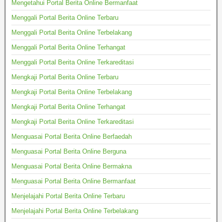
Mengetahui Portal Berita Online Bermanfaat
Menggali Portal Berita Online Terbaru
Menggali Portal Berita Online Terbelakang
Menggali Portal Berita Online Terhangat
Menggali Portal Berita Online Terkareditasi
Mengkaji Portal Berita Online Terbaru
Mengkaji Portal Berita Online Terbelakang
Mengkaji Portal Berita Online Terhangat
Mengkaji Portal Berita Online Terkareditasi
Menguasai Portal Berita Online Berfaedah
Menguasai Portal Berita Online Berguna
Menguasai Portal Berita Online Bermakna
Menguasai Portal Berita Online Bermanfaat
Menjelajahi Portal Berita Online Terbaru
Menjelajahi Portal Berita Online Terbelakang