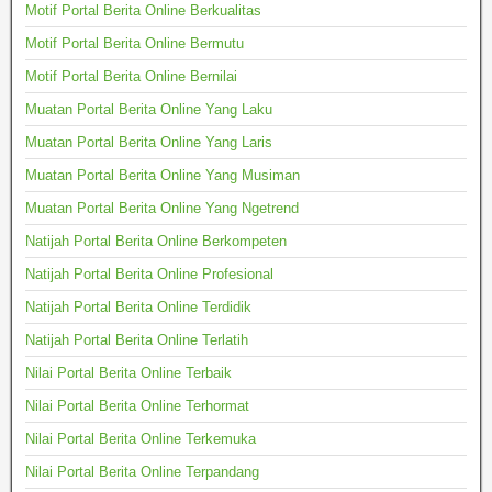
Motif Portal Berita Online Berkualitas
Motif Portal Berita Online Bermutu
Motif Portal Berita Online Bernilai
Muatan Portal Berita Online Yang Laku
Muatan Portal Berita Online Yang Laris
Muatan Portal Berita Online Yang Musiman
Muatan Portal Berita Online Yang Ngetrend
Natijah Portal Berita Online Berkompeten
Natijah Portal Berita Online Profesional
Natijah Portal Berita Online Terdidik
Natijah Portal Berita Online Terlatih
Nilai Portal Berita Online Terbaik
Nilai Portal Berita Online Terhormat
Nilai Portal Berita Online Terkemuka
Nilai Portal Berita Online Terpandang