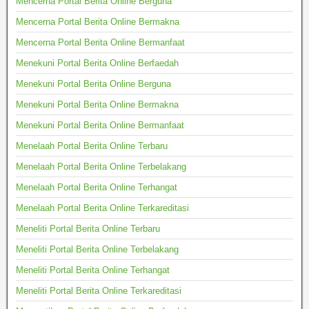
Mencerna Portal Berita Online Berguna
Mencerna Portal Berita Online Bermakna
Mencerna Portal Berita Online Bermanfaat
Menekuni Portal Berita Online Berfaedah
Menekuni Portal Berita Online Berguna
Menekuni Portal Berita Online Bermakna
Menekuni Portal Berita Online Bermanfaat
Menelaah Portal Berita Online Terbaru
Menelaah Portal Berita Online Terbelakang
Menelaah Portal Berita Online Terhangat
Menelaah Portal Berita Online Terkareditasi
Meneliti Portal Berita Online Terbaru
Meneliti Portal Berita Online Terbelakang
Meneliti Portal Berita Online Terhangat
Meneliti Portal Berita Online Terkareditasi