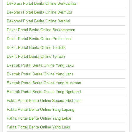
Dekorasi Portal Berita Online Berkualitas
Dekorasi Portal Berita Online Bermutu
Dekorasi Portal Berita Online Bernilai
Dekrit Portal Berita Online Berkompeten
Dekrit Portal Berita Online Profesional
Dekrit Portal Berita Online Terdidik
Dekrit Portal Berita Online Terlatih
Ekstrak Portal Berita Online Yang Laku
Ekstrak Portal Berita Online Yang Laris
Ekstrak Portal Berita Online Yang Musiman
Ekstrak Portal Berita Online Yang Ngetrend
Fakta Portal Berita Online Secara Ekstensif
Fakta Portal Berita Online Yang Lapang
Fakta Portal Berita Online Yang Lebar
Fakta Portal Berita Online Yang Luas