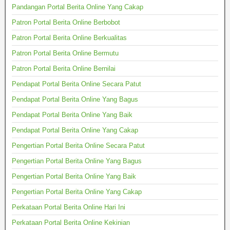
Pandangan Portal Berita Online Yang Cakap
Patron Portal Berita Online Berbobot
Patron Portal Berita Online Berkualitas
Patron Portal Berita Online Bermutu
Patron Portal Berita Online Bernilai
Pendapat Portal Berita Online Secara Patut
Pendapat Portal Berita Online Yang Bagus
Pendapat Portal Berita Online Yang Baik
Pendapat Portal Berita Online Yang Cakap
Pengertian Portal Berita Online Secara Patut
Pengertian Portal Berita Online Yang Bagus
Pengertian Portal Berita Online Yang Baik
Pengertian Portal Berita Online Yang Cakap
Perkataan Portal Berita Online Hari Ini
Perkataan Portal Berita Online Kekinian