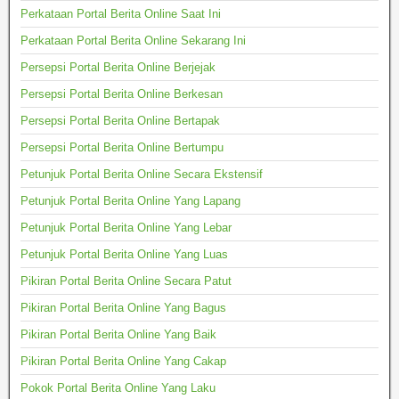
Perkataan Portal Berita Online Saat Ini
Perkataan Portal Berita Online Sekarang Ini
Persepsi Portal Berita Online Berjejak
Persepsi Portal Berita Online Berkesan
Persepsi Portal Berita Online Bertapak
Persepsi Portal Berita Online Bertumpu
Petunjuk Portal Berita Online Secara Ekstensif
Petunjuk Portal Berita Online Yang Lapang
Petunjuk Portal Berita Online Yang Lebar
Petunjuk Portal Berita Online Yang Luas
Pikiran Portal Berita Online Secara Patut
Pikiran Portal Berita Online Yang Bagus
Pikiran Portal Berita Online Yang Baik
Pikiran Portal Berita Online Yang Cakap
Pokok Portal Berita Online Yang Laku