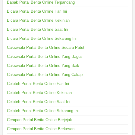
Babak Portal Berita Online Terpandang
Bicara Portal Berita Online Hari Ini
Bicara Portal Berita Online Kekinian
Bicara Portal Berita Online Saat Ini
Bicara Portal Berita Online Sekarang Ini
Cakrawala Portal Berita Online Secara Patut
Cakrawala Portal Berita Online Yang Bagus
Cakrawala Portal Berita Online Yang Baik
Cakrawala Portal Berita Online Yang Cakap
Celoteh Portal Berita Online Hari Ini
Celoteh Portal Berita Online Kekinian
Celoteh Portal Berita Online Saat Ini
Celoteh Portal Berita Online Sekarang Ini
Cerapan Portal Berita Online Berjejak
Cerapan Portal Berita Online Berkesan