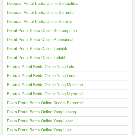
Dekorasi Portal Berita Online Berkualitas
Dekorasi Portal Berita Online Bermutu
Dekorasi Portal Berita Online Bernilai
Dekrit Portal Berita Online Berkompeten
Dekrit Portal Berita Online Profesional
Dekrit Portal Berita Online Terdidik
Dekrit Portal Berita Online Terlatih
Ekstrak Portal Berita Online Yang Laku
Ekstrak Portal Berita Online Yang Laris
Ekstrak Portal Berita Online Yang Musiman
Ekstrak Portal Berita Online Yang Ngetrend
Fakta Portal Berita Online Secara Ekstensif
Fakta Portal Berita Online Yang Lapang
Fakta Portal Berita Online Yang Lebar
Fakta Portal Berita Online Yang Luas