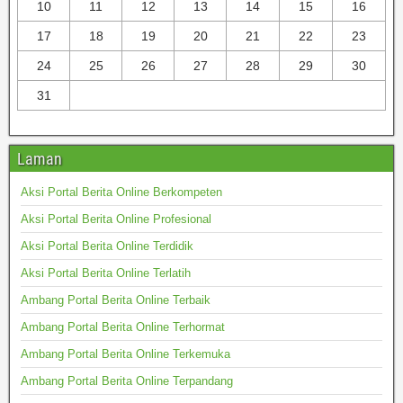
10
11
12
13
14
15
16
17
18
19
20
21
22
23
24
25
26
27
28
29
30
31
Laman
Aksi Portal Berita Online Berkompeten
Aksi Portal Berita Online Profesional
Aksi Portal Berita Online Terdidik
Aksi Portal Berita Online Terlatih
Ambang Portal Berita Online Terbaik
Ambang Portal Berita Online Terhormat
Ambang Portal Berita Online Terkemuka
Ambang Portal Berita Online Terpandang