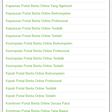
Kapasitas Portal Berita Online Yang Ngetrend
Keputusan Portal Berita Online Berkompeten
Keputusan Portal Berita Online Profesional
Keputusan Portal Berita Online Terdidik
Keputusan Portal Berita Online Terlatih
Kesimpulan Portal Berita Online Berkompeten
Kesimpulan Portal Berita Online Profesional
Kesimpulan Portal Berita Online Terdidik
Kesimpulan Portal Berita Online Terlatih
Kiprah Portal Berita Online Berkompeten
Kiprah Portal Berita Online Profesional
Kiprah Portal Berita Online Terdidik
Kiprah Portal Berita Online Terlatih
Komitmen Portal Berita Online Secara Patut
Komitmen Portal Berita Online Yang Bagus