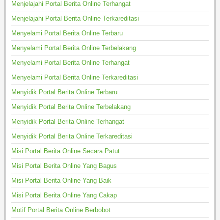
Menjelajahi Portal Berita Online Terhangat
Menjelajahi Portal Berita Online Terkareditasi
Menyelami Portal Berita Online Terbaru
Menyelami Portal Berita Online Terbelakang
Menyelami Portal Berita Online Terhangat
Menyelami Portal Berita Online Terkareditasi
Menyidik Portal Berita Online Terbaru
Menyidik Portal Berita Online Terbelakang
Menyidik Portal Berita Online Terhangat
Menyidik Portal Berita Online Terkareditasi
Misi Portal Berita Online Secara Patut
Misi Portal Berita Online Yang Bagus
Misi Portal Berita Online Yang Baik
Misi Portal Berita Online Yang Cakap
Motif Portal Berita Online Berbobot