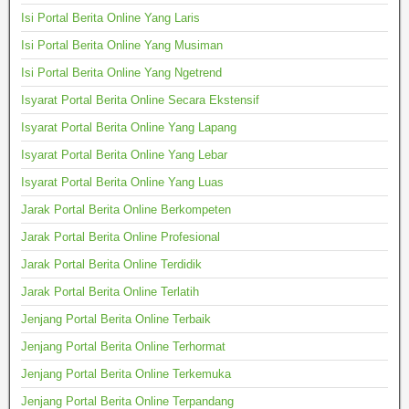
Isi Portal Berita Online Yang Laris
Isi Portal Berita Online Yang Musiman
Isi Portal Berita Online Yang Ngetrend
Isyarat Portal Berita Online Secara Ekstensif
Isyarat Portal Berita Online Yang Lapang
Isyarat Portal Berita Online Yang Lebar
Isyarat Portal Berita Online Yang Luas
Jarak Portal Berita Online Berkompeten
Jarak Portal Berita Online Profesional
Jarak Portal Berita Online Terdidik
Jarak Portal Berita Online Terlatih
Jenjang Portal Berita Online Terbaik
Jenjang Portal Berita Online Terhormat
Jenjang Portal Berita Online Terkemuka
Jenjang Portal Berita Online Terpandang