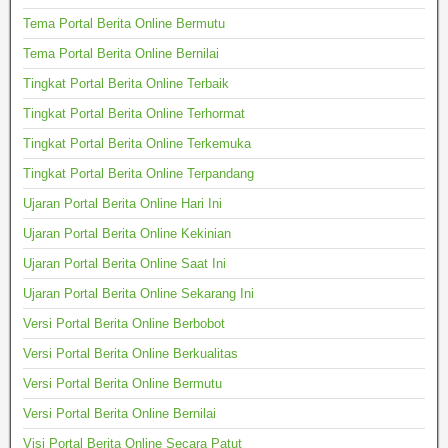
Tema Portal Berita Online Bermutu
Tema Portal Berita Online Bernilai
Tingkat Portal Berita Online Terbaik
Tingkat Portal Berita Online Terhormat
Tingkat Portal Berita Online Terkemuka
Tingkat Portal Berita Online Terpandang
Ujaran Portal Berita Online Hari Ini
Ujaran Portal Berita Online Kekinian
Ujaran Portal Berita Online Saat Ini
Ujaran Portal Berita Online Sekarang Ini
Versi Portal Berita Online Berbobot
Versi Portal Berita Online Berkualitas
Versi Portal Berita Online Bermutu
Versi Portal Berita Online Bernilai
Visi Portal Berita Online Secara Patut