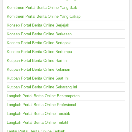
Komitmen Portal Berita Online Yang Baik
Komitmen Portal Berita Online Yang Cakap
Konsep Portal Berita Online Berjejak
Konsep Portal Berita Online Berkesan
Konsep Portal Berita Online Bertapak
Konsep Portal Berita Online Bertumpu
Kutipan Portal Berita Online Hari Ini
Kutipan Portal Berita Online Kekinian
Kutipan Portal Berita Online Saat Ini
Kutipan Portal Berita Online Sekarang Ini
Langkah Portal Berita Online Berkompeten
Langkah Portal Berita Online Profesional
Langkah Portal Berita Online Terdidik
Langkah Portal Berita Online Terlatih
Lantai Portal Berita Online Terbaik