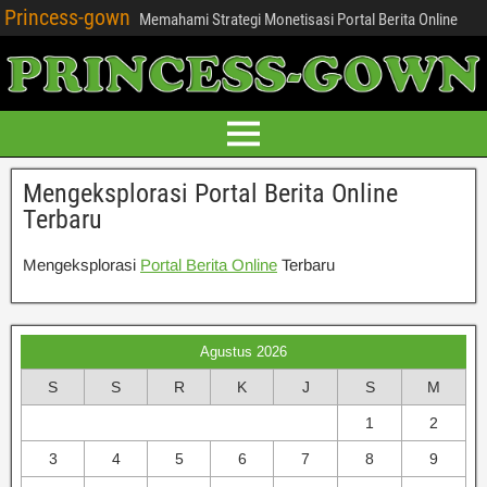
Princess-gown
Memahami Strategi Monetisasi Portal Berita Online
Mengeksplorasi Portal Berita Online
Terbaru
Mengeksplorasi
Portal Berita Online
Terbaru
Agustus 2026
S
S
R
K
J
S
M
1
2
3
4
5
6
7
8
9