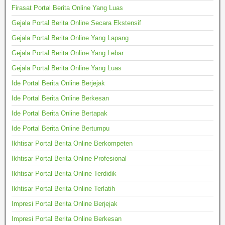
Firasat Portal Berita Online Yang Luas
Gejala Portal Berita Online Secara Ekstensif
Gejala Portal Berita Online Yang Lapang
Gejala Portal Berita Online Yang Lebar
Gejala Portal Berita Online Yang Luas
Ide Portal Berita Online Berjejak
Ide Portal Berita Online Berkesan
Ide Portal Berita Online Bertapak
Ide Portal Berita Online Bertumpu
Ikhtisar Portal Berita Online Berkompeten
Ikhtisar Portal Berita Online Profesional
Ikhtisar Portal Berita Online Terdidik
Ikhtisar Portal Berita Online Terlatih
Impresi Portal Berita Online Berjejak
Impresi Portal Berita Online Berkesan