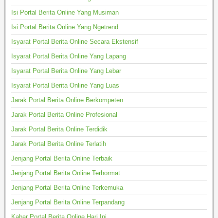
Isi Portal Berita Online Yang Musiman
Isi Portal Berita Online Yang Ngetrend
Isyarat Portal Berita Online Secara Ekstensif
Isyarat Portal Berita Online Yang Lapang
Isyarat Portal Berita Online Yang Lebar
Isyarat Portal Berita Online Yang Luas
Jarak Portal Berita Online Berkompeten
Jarak Portal Berita Online Profesional
Jarak Portal Berita Online Terdidik
Jarak Portal Berita Online Terlatih
Jenjang Portal Berita Online Terbaik
Jenjang Portal Berita Online Terhormat
Jenjang Portal Berita Online Terkemuka
Jenjang Portal Berita Online Terpandang
Kabar Portal Berita Online Hari Ini