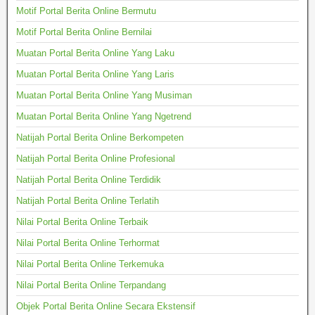
Motif Portal Berita Online Bermutu
Motif Portal Berita Online Bernilai
Muatan Portal Berita Online Yang Laku
Muatan Portal Berita Online Yang Laris
Muatan Portal Berita Online Yang Musiman
Muatan Portal Berita Online Yang Ngetrend
Natijah Portal Berita Online Berkompeten
Natijah Portal Berita Online Profesional
Natijah Portal Berita Online Terdidik
Natijah Portal Berita Online Terlatih
Nilai Portal Berita Online Terbaik
Nilai Portal Berita Online Terhormat
Nilai Portal Berita Online Terkemuka
Nilai Portal Berita Online Terpandang
Objek Portal Berita Online Secara Ekstensif