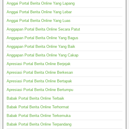
Anggai Portal Berita Online Yang Lapang
Anggai Portal Berita Online Yang Lebar
Anggai Portal Berita Online Yang Luas
Anggapan Portal Berita Online Secara Patut
Anggapan Portal Berita Online Yang Bagus
Anggapan Portal Berita Online Yang Baik
Anggapan Portal Berita Online Yang Cakap
Apresiasi Portal Berita Online Berjejak
Apresiasi Portal Berita Online Berkesan
Apresiasi Portal Berita Online Bertapak
Apresiasi Portal Berita Online Bertumpu
Babak Portal Berita Online Terbaik
Babak Portal Berita Online Terhormat
Babak Portal Berita Online Terkemuka
Babak Portal Berita Online Terpandang