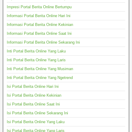
Impresi Portal Berita Online Bertumpu
Informasi Portal Berita Online Hari Ini
Informasi Portal Berita Online Kekinian
Informasi Portal Berita Online Saat Ini
Informasi Portal Berita Online Sekarang Ini
Inti Portal Berita Online Yang Laku
Inti Portal Berita Online Yang Laris
Inti Portal Berita Online Yang Musiman
Inti Portal Berita Online Yang Ngetrend
Isi Portal Berita Online Hari Ini
Isi Portal Berita Online Kekinian
Isi Portal Berita Online Saat Ini
Isi Portal Berita Online Sekarang Ini
Isi Portal Berita Online Yang Laku
Isi Portal Berita Online Yang Laris