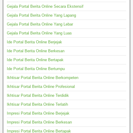
Gejala Portal Berita Online Secara Ekstensif
Gejala Portal Berita Online Yang Lapang
Gejala Portal Berita Online Yang Lebar
Gejala Portal Berita Online Yang Luas
Ide Portal Berita Online Berjejak
Ide Portal Berita Online Berkesan
Ide Portal Berita Online Bertapak
Ide Portal Berita Online Bertumpu
Ikhtisar Portal Berita Online Berkompeten
Ikhtisar Portal Berita Online Profesional
Ikhtisar Portal Berita Online Terdidik
Ikhtisar Portal Berita Online Terlatih
Impresi Portal Berita Online Berjejak
Impresi Portal Berita Online Berkesan
Impresi Portal Berita Online Bertapak