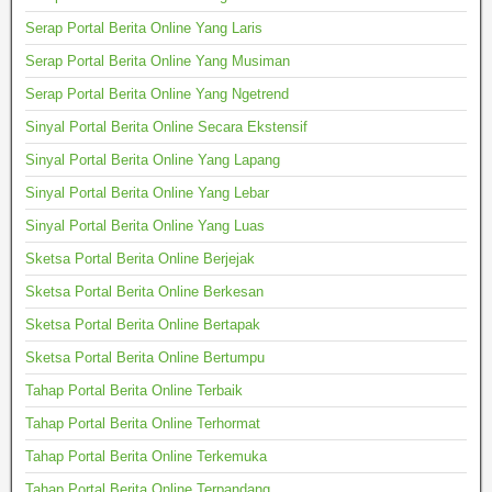
Serap Portal Berita Online Yang Laris
Serap Portal Berita Online Yang Musiman
Serap Portal Berita Online Yang Ngetrend
Sinyal Portal Berita Online Secara Ekstensif
Sinyal Portal Berita Online Yang Lapang
Sinyal Portal Berita Online Yang Lebar
Sinyal Portal Berita Online Yang Luas
Sketsa Portal Berita Online Berjejak
Sketsa Portal Berita Online Berkesan
Sketsa Portal Berita Online Bertapak
Sketsa Portal Berita Online Bertumpu
Tahap Portal Berita Online Terbaik
Tahap Portal Berita Online Terhormat
Tahap Portal Berita Online Terkemuka
Tahap Portal Berita Online Terpandang