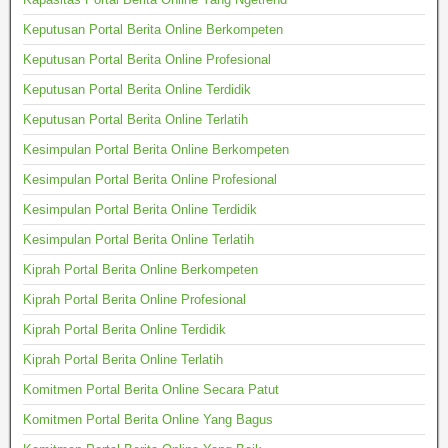
Keputusan Portal Berita Online Berkompeten
Keputusan Portal Berita Online Profesional
Keputusan Portal Berita Online Terdidik
Keputusan Portal Berita Online Terlatih
Kesimpulan Portal Berita Online Berkompeten
Kesimpulan Portal Berita Online Profesional
Kesimpulan Portal Berita Online Terdidik
Kesimpulan Portal Berita Online Terlatih
Kiprah Portal Berita Online Berkompeten
Kiprah Portal Berita Online Profesional
Kiprah Portal Berita Online Terdidik
Kiprah Portal Berita Online Terlatih
Komitmen Portal Berita Online Secara Patut
Komitmen Portal Berita Online Yang Bagus