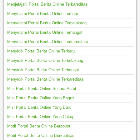
Menjelajahi Portal Berita Online Terkareditasi
Menyelami Portal Berita Online Terbaru
Menyelami Portal Berita Online Terbelakang
Menyelami Portal Berita Online Terhangat
Menyelami Portal Berita Online Terkareditasi
Menyidik Portal Berita Online Terbaru
Menyidik Portal Berita Online Terbelakang
Menyidik Portal Berita Online Terhangat
Menyidik Portal Berita Online Terkareditasi
Misi Portal Berita Online Secara Patut
Misi Portal Berita Online Yang Bagus
Misi Portal Berita Online Yang Baik
Misi Portal Berita Online Yang Cakap
Motif Portal Berita Online Berbobot
Motif Portal Berita Online Berkualitas