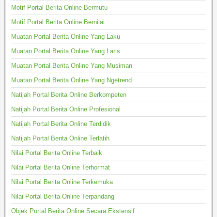
Motif Portal Berita Online Bermutu
Motif Portal Berita Online Bernilai
Muatan Portal Berita Online Yang Laku
Muatan Portal Berita Online Yang Laris
Muatan Portal Berita Online Yang Musiman
Muatan Portal Berita Online Yang Ngetrend
Natijah Portal Berita Online Berkompeten
Natijah Portal Berita Online Profesional
Natijah Portal Berita Online Terdidik
Natijah Portal Berita Online Terlatih
Nilai Portal Berita Online Terbaik
Nilai Portal Berita Online Terhormat
Nilai Portal Berita Online Terkemuka
Nilai Portal Berita Online Terpandang
Objek Portal Berita Online Secara Ekstensif