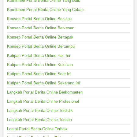
Komitmen Portal Berita Online Yang Baik
Komitmen Portal Berita Online Yang Cakap
Konsep Portal Berita Online Berjejak
Konsep Portal Berita Online Berkesan
Konsep Portal Berita Online Bertapak
Konsep Portal Berita Online Bertumpu
Kutipan Portal Berita Online Hari Ini
Kutipan Portal Berita Online Kekinian
Kutipan Portal Berita Online Saat Ini
Kutipan Portal Berita Online Sekarang Ini
Langkah Portal Berita Online Berkompeten
Langkah Portal Berita Online Profesional
Langkah Portal Berita Online Terdidik
Langkah Portal Berita Online Terlatih
Lantai Portal Berita Online Terbaik