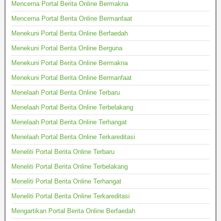
Mencerna Portal Berita Online Bermakna
Mencerna Portal Berita Online Bermanfaat
Menekuni Portal Berita Online Berfaedah
Menekuni Portal Berita Online Berguna
Menekuni Portal Berita Online Bermakna
Menekuni Portal Berita Online Bermanfaat
Menelaah Portal Berita Online Terbaru
Menelaah Portal Berita Online Terbelakang
Menelaah Portal Berita Online Terhangat
Menelaah Portal Berita Online Terkareditasi
Meneliti Portal Berita Online Terbaru
Meneliti Portal Berita Online Terbelakang
Meneliti Portal Berita Online Terhangat
Meneliti Portal Berita Online Terkareditasi
Mengartikan Portal Berita Online Berfaedah