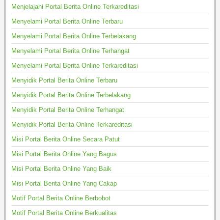
Menjelajahi Portal Berita Online Terkareditasi
Menyelami Portal Berita Online Terbaru
Menyelami Portal Berita Online Terbelakang
Menyelami Portal Berita Online Terhangat
Menyelami Portal Berita Online Terkareditasi
Menyidik Portal Berita Online Terbaru
Menyidik Portal Berita Online Terbelakang
Menyidik Portal Berita Online Terhangat
Menyidik Portal Berita Online Terkareditasi
Misi Portal Berita Online Secara Patut
Misi Portal Berita Online Yang Bagus
Misi Portal Berita Online Yang Baik
Misi Portal Berita Online Yang Cakap
Motif Portal Berita Online Berbobot
Motif Portal Berita Online Berkualitas