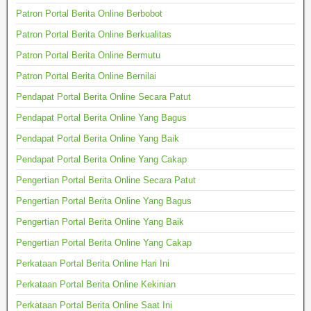
Patron Portal Berita Online Berbobot
Patron Portal Berita Online Berkualitas
Patron Portal Berita Online Bermutu
Patron Portal Berita Online Bernilai
Pendapat Portal Berita Online Secara Patut
Pendapat Portal Berita Online Yang Bagus
Pendapat Portal Berita Online Yang Baik
Pendapat Portal Berita Online Yang Cakap
Pengertian Portal Berita Online Secara Patut
Pengertian Portal Berita Online Yang Bagus
Pengertian Portal Berita Online Yang Baik
Pengertian Portal Berita Online Yang Cakap
Perkataan Portal Berita Online Hari Ini
Perkataan Portal Berita Online Kekinian
Perkataan Portal Berita Online Saat Ini