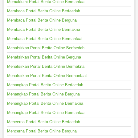
Memaklumi Portal Berita Online Bermanfaat
Membaca Portal Berita Online Berfaedah
Membaca Portal Berita Online Berguna
Membaca Portal Berita Online Bermakna
Membaca Portal Berita Online Bermanfaat
Menafsirkan Portal Berita Online Berfaedah
Menafsirkan Portal Berita Online Berguna
Menafsirkan Portal Berita Online Bermakna
Menafsirkan Portal Berita Online Bermanfaat
Menangkap Portal Berita Online Berfaedah
Menangkap Portal Berita Online Berguna
Menangkap Portal Berita Online Bermakna
Menangkap Portal Berita Online Bermanfaat
Mencerna Portal Berita Online Berfaedah
Mencerna Portal Berita Online Berguna