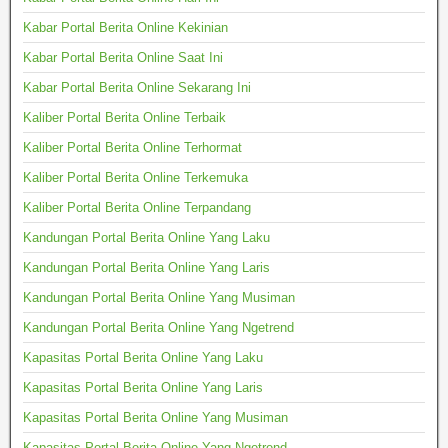
Kabar Portal Berita Online Kekinian
Kabar Portal Berita Online Saat Ini
Kabar Portal Berita Online Sekarang Ini
Kaliber Portal Berita Online Terbaik
Kaliber Portal Berita Online Terhormat
Kaliber Portal Berita Online Terkemuka
Kaliber Portal Berita Online Terpandang
Kandungan Portal Berita Online Yang Laku
Kandungan Portal Berita Online Yang Laris
Kandungan Portal Berita Online Yang Musiman
Kandungan Portal Berita Online Yang Ngetrend
Kapasitas Portal Berita Online Yang Laku
Kapasitas Portal Berita Online Yang Laris
Kapasitas Portal Berita Online Yang Musiman
Kapasitas Portal Berita Online Yang Ngetrend