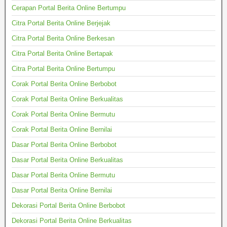
Cerapan Portal Berita Online Bertumpu
Citra Portal Berita Online Berjejak
Citra Portal Berita Online Berkesan
Citra Portal Berita Online Bertapak
Citra Portal Berita Online Bertumpu
Corak Portal Berita Online Berbobot
Corak Portal Berita Online Berkualitas
Corak Portal Berita Online Bermutu
Corak Portal Berita Online Bernilai
Dasar Portal Berita Online Berbobot
Dasar Portal Berita Online Berkualitas
Dasar Portal Berita Online Bermutu
Dasar Portal Berita Online Bernilai
Dekorasi Portal Berita Online Berbobot
Dekorasi Portal Berita Online Berkualitas