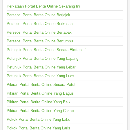
Perkataan Portal Berita Online Sekarang Ini
Persepsi Portal Berita Online Berjejak
Persepsi Portal Berita Online Berkesan
Persepsi Portal Berita Online Bertapak
Persepsi Portal Berita Online Bertumpu
Petunjuk Portal Berita Online Secara Ekstensif
Petunjuk Portal Berita Online Yang Lapang
Petunjuk Portal Berita Online Yang Lebar
Petunjuk Portal Berita Online Yang Luas
Pikiran Portal Berita Online Secara Patut
Pikiran Portal Berita Online Yang Bagus
Pikiran Portal Berita Online Yang Baik
Pikiran Portal Berita Online Yang Cakap
Pokok Portal Berita Online Yang Laku
Pokok Portal Berita Online Yang Laris