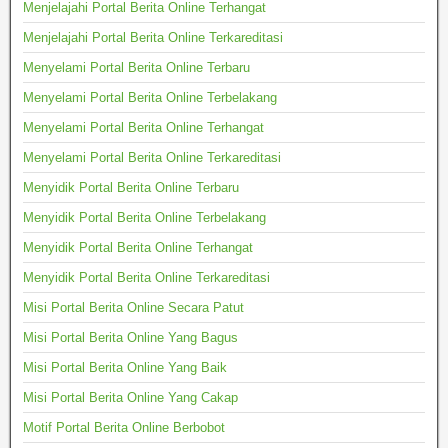
Menjelajahi Portal Berita Online Terhangat
Menjelajahi Portal Berita Online Terkareditasi
Menyelami Portal Berita Online Terbaru
Menyelami Portal Berita Online Terbelakang
Menyelami Portal Berita Online Terhangat
Menyelami Portal Berita Online Terkareditasi
Menyidik Portal Berita Online Terbaru
Menyidik Portal Berita Online Terbelakang
Menyidik Portal Berita Online Terhangat
Menyidik Portal Berita Online Terkareditasi
Misi Portal Berita Online Secara Patut
Misi Portal Berita Online Yang Bagus
Misi Portal Berita Online Yang Baik
Misi Portal Berita Online Yang Cakap
Motif Portal Berita Online Berbobot