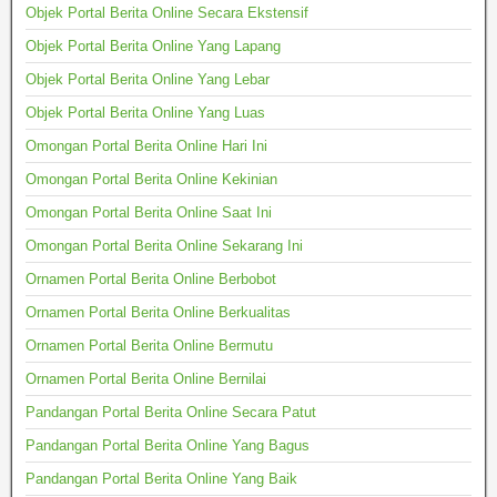
Objek Portal Berita Online Secara Ekstensif
Objek Portal Berita Online Yang Lapang
Objek Portal Berita Online Yang Lebar
Objek Portal Berita Online Yang Luas
Omongan Portal Berita Online Hari Ini
Omongan Portal Berita Online Kekinian
Omongan Portal Berita Online Saat Ini
Omongan Portal Berita Online Sekarang Ini
Ornamen Portal Berita Online Berbobot
Ornamen Portal Berita Online Berkualitas
Ornamen Portal Berita Online Bermutu
Ornamen Portal Berita Online Bernilai
Pandangan Portal Berita Online Secara Patut
Pandangan Portal Berita Online Yang Bagus
Pandangan Portal Berita Online Yang Baik