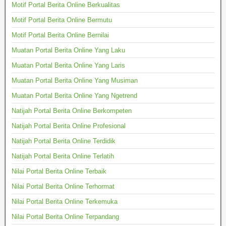
Motif Portal Berita Online Berkualitas
Motif Portal Berita Online Bermutu
Motif Portal Berita Online Bernilai
Muatan Portal Berita Online Yang Laku
Muatan Portal Berita Online Yang Laris
Muatan Portal Berita Online Yang Musiman
Muatan Portal Berita Online Yang Ngetrend
Natijah Portal Berita Online Berkompeten
Natijah Portal Berita Online Profesional
Natijah Portal Berita Online Terdidik
Natijah Portal Berita Online Terlatih
Nilai Portal Berita Online Terbaik
Nilai Portal Berita Online Terhormat
Nilai Portal Berita Online Terkemuka
Nilai Portal Berita Online Terpandang