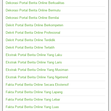
Dekorasi Portal Berita Online Berkualitas
Dekorasi Portal Berita Online Bermutu
Dekorasi Portal Berita Online Bernilai
Dekrit Portal Berita Online Berkompeten
Dekrit Portal Berita Online Profesional
Dekrit Portal Berita Online Terdidik
Dekrit Portal Berita Online Terlatih
Ekstrak Portal Berita Online Yang Laku
Ekstrak Portal Berita Online Yang Laris
Ekstrak Portal Berita Online Yang Musiman
Ekstrak Portal Berita Online Yang Ngetrend
Fakta Portal Berita Online Secara Ekstensif
Fakta Portal Berita Online Yang Lapang
Fakta Portal Berita Online Yang Lebar
Fakta Portal Berita Online Yang Luas