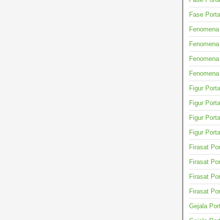
Fase Porta
Fenomena P
Fenomena P
Fenomena P
Fenomena P
Figur Porta
Figur Porta
Figur Port
Figur Porta
Firasat Po
Firasat Po
Firasat Po
Firasat Po
Gejala Por