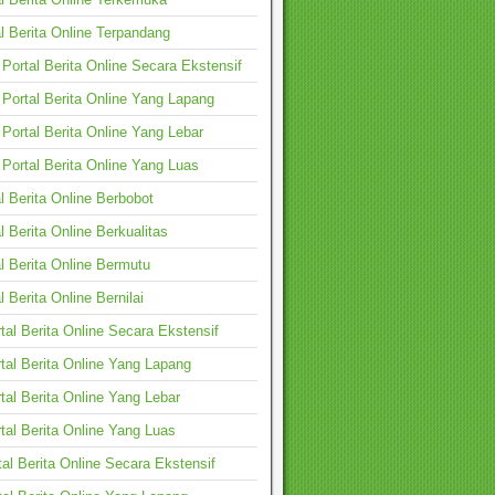
l Berita Online Terpandang
ortal Berita Online Secara Ekstensif
ortal Berita Online Yang Lapang
ortal Berita Online Yang Lebar
ortal Berita Online Yang Luas
l Berita Online Berbobot
l Berita Online Berkualitas
al Berita Online Bermutu
l Berita Online Bernilai
rtal Berita Online Secara Ekstensif
rtal Berita Online Yang Lapang
rtal Berita Online Yang Lebar
rtal Berita Online Yang Luas
tal Berita Online Secara Ekstensif