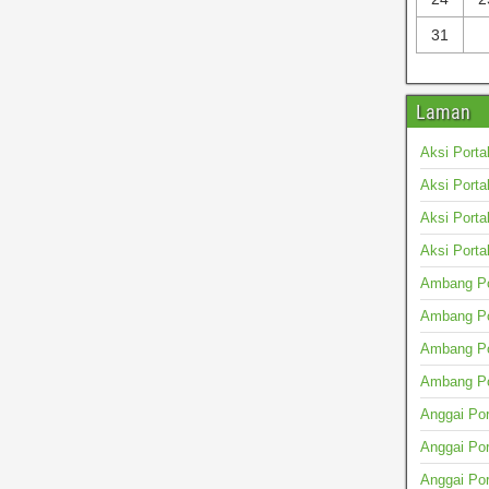
31
Laman
Aksi Porta
Aksi Portal
Aksi Portal
Aksi Portal
Ambang Por
Ambang Por
Ambang Por
Ambang Por
Anggai Por
Anggai Por
Anggai Por