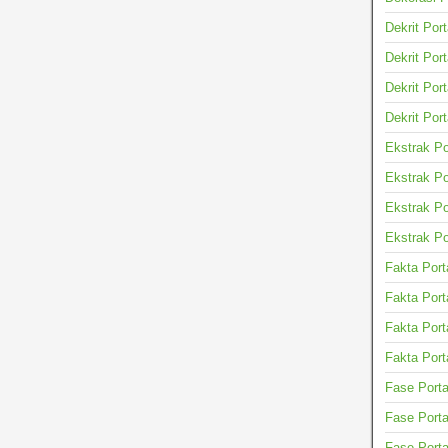
Dekrit Por
Dekrit Port
Dekrit Port
Dekrit Port
Ekstrak Po
Ekstrak Po
Ekstrak Po
Ekstrak Po
Fakta Port
Fakta Port
Fakta Port
Fakta Port
Fase Porta
Fase Porta
Fase Porta