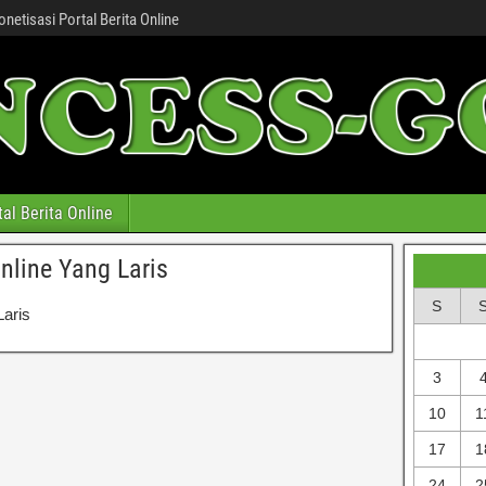
etisasi Portal Berita Online
al Berita Online
nline Yang Laris
S
aris
3
10
1
17
1
24
2