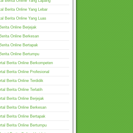
tal Berita Online Yang Lapang
tal Berita Online Yang Lebar
tal Berita Online Yang Luas
Berita Online Berjejak
 Berita Online Berkesan
 Berita Online Bertapak
 Berita Online Bertumpu
ortal Berita Online Berkompeten
rtal Berita Online Profesional
rtal Berita Online Terdidik
rtal Berita Online Terlatih
tal Berita Online Berjejak
rtal Berita Online Berkesan
rtal Berita Online Bertapak
rtal Berita Online Bertumpu