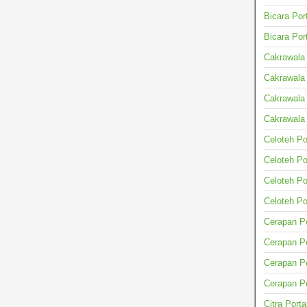
Bicara Port
Bicara Por
Cakrawala 
Cakrawala 
Cakrawala 
Cakrawala 
Celoteh Por
Celoteh Po
Celoteh Por
Celoteh Po
Cerapan Po
Cerapan Po
Cerapan Po
Cerapan Po
Citra Porta