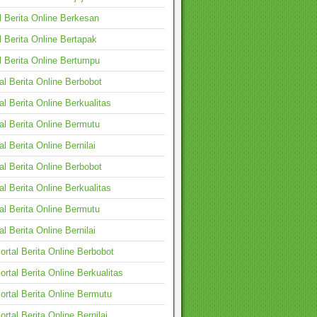
al Berita Online Berkesan
l Berita Online Bertapak
al Berita Online Bertumpu
al Berita Online Berbobot
al Berita Online Berkualitas
al Berita Online Bermutu
l Berita Online Bernilai
al Berita Online Berbobot
al Berita Online Berkualitas
al Berita Online Bermutu
l Berita Online Bernilai
ortal Berita Online Berbobot
ortal Berita Online Berkualitas
ortal Berita Online Bermutu
rtal Berita Online Bernilai