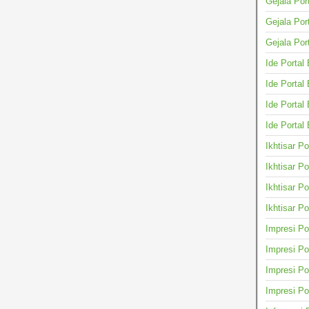
Gejala Por
Gejala Por
Gejala Por
Ide Portal 
Ide Portal
Ide Portal
Ide Portal
Ikhtisar P
Ikhtisar Po
Ikhtisar Po
Ikhtisar Po
Impresi Por
Impresi Po
Impresi Po
Impresi Po