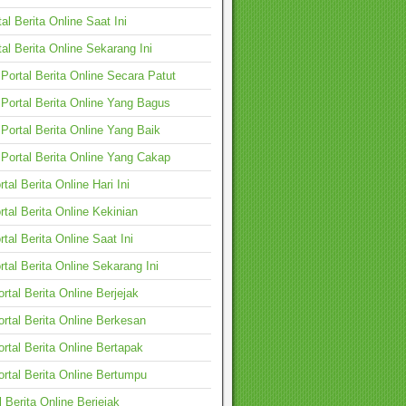
al Berita Online Saat Ini
tal Berita Online Sekarang Ini
Portal Berita Online Secara Patut
Portal Berita Online Yang Bagus
Portal Berita Online Yang Baik
Portal Berita Online Yang Cakap
tal Berita Online Hari Ini
rtal Berita Online Kekinian
tal Berita Online Saat Ini
rtal Berita Online Sekarang Ini
rtal Berita Online Berjejak
rtal Berita Online Berkesan
rtal Berita Online Bertapak
rtal Berita Online Bertumpu
l Berita Online Berjejak