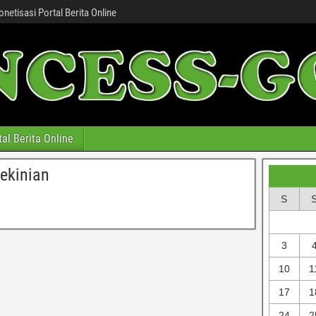
etisasi Portal Berita Online
al Berita Online
Kekinian
S
3
10
1
17
1
24
2