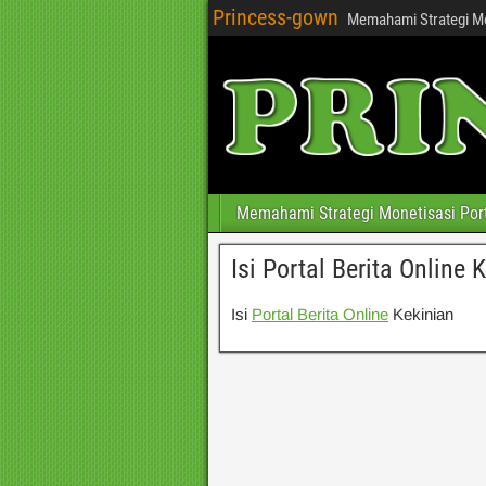
Princess-gown
Memahami Strategi Mon
Memahami Strategi Monetisasi Port
Isi Portal Berita Online 
Isi
Portal Berita Online
Kekinian