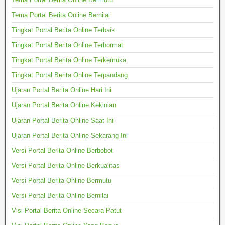
Tema Portal Berita Online Bernilai
Tingkat Portal Berita Online Terbaik
Tingkat Portal Berita Online Terhormat
Tingkat Portal Berita Online Terkemuka
Tingkat Portal Berita Online Terpandang
Ujaran Portal Berita Online Hari Ini
Ujaran Portal Berita Online Kekinian
Ujaran Portal Berita Online Saat Ini
Ujaran Portal Berita Online Sekarang Ini
Versi Portal Berita Online Berbobot
Versi Portal Berita Online Berkualitas
Versi Portal Berita Online Bermutu
Versi Portal Berita Online Bernilai
Visi Portal Berita Online Secara Patut