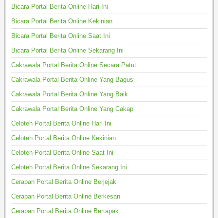
Bicara Portal Berita Online Hari Ini
Bicara Portal Berita Online Kekinian
Bicara Portal Berita Online Saat Ini
Bicara Portal Berita Online Sekarang Ini
Cakrawala Portal Berita Online Secara Patut
Cakrawala Portal Berita Online Yang Bagus
Cakrawala Portal Berita Online Yang Baik
Cakrawala Portal Berita Online Yang Cakap
Celoteh Portal Berita Online Hari Ini
Celoteh Portal Berita Online Kekinian
Celoteh Portal Berita Online Saat Ini
Celoteh Portal Berita Online Sekarang Ini
Cerapan Portal Berita Online Berjejak
Cerapan Portal Berita Online Berkesan
Cerapan Portal Berita Online Bertapak