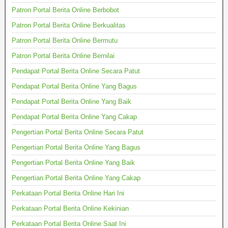
Patron Portal Berita Online Berbobot
Patron Portal Berita Online Berkualitas
Patron Portal Berita Online Bermutu
Patron Portal Berita Online Bernilai
Pendapat Portal Berita Online Secara Patut
Pendapat Portal Berita Online Yang Bagus
Pendapat Portal Berita Online Yang Baik
Pendapat Portal Berita Online Yang Cakap
Pengertian Portal Berita Online Secara Patut
Pengertian Portal Berita Online Yang Bagus
Pengertian Portal Berita Online Yang Baik
Pengertian Portal Berita Online Yang Cakap
Perkataan Portal Berita Online Hari Ini
Perkataan Portal Berita Online Kekinian
Perkataan Portal Berita Online Saat Ini