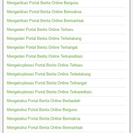
Mengartikan Portal Berita Online Berguna
Mengartikan Portal Berita Online Bermakna
Mengartikan Portal Berita Online Bermanfaat
Mengedari Portal Berita Online Terbaru
Mengedari Portal Berita Online Terbelakang
Mengedari Portal Berita Online Terhangat
Mengedari Portal Berita Online Terkareditasi
Mengeksplorasi Portal Berita Online Terbaru
Mengeksplorasi Portal Berita Online Terbelakang
Mengeksplorasi Portal Berita Online Terhangat
Mengeksplorasi Portal Berita Online Terkareditasi
Mengetahui Portal Berita Online Berfaedah
Mengetahui Portal Berita Online Berguna
Mengetahui Portal Berita Online Bermakna
Mengetahui Portal Berita Online Bermanfaat