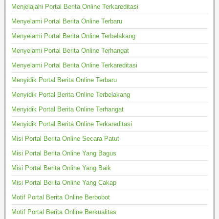
Menjelajahi Portal Berita Online Terkareditasi
Menyelami Portal Berita Online Terbaru
Menyelami Portal Berita Online Terbelakang
Menyelami Portal Berita Online Terhangat
Menyelami Portal Berita Online Terkareditasi
Menyidik Portal Berita Online Terbaru
Menyidik Portal Berita Online Terbelakang
Menyidik Portal Berita Online Terhangat
Menyidik Portal Berita Online Terkareditasi
Misi Portal Berita Online Secara Patut
Misi Portal Berita Online Yang Bagus
Misi Portal Berita Online Yang Baik
Misi Portal Berita Online Yang Cakap
Motif Portal Berita Online Berbobot
Motif Portal Berita Online Berkualitas