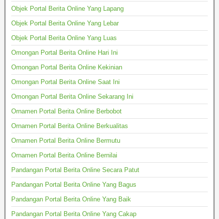
Objek Portal Berita Online Yang Lapang
Objek Portal Berita Online Yang Lebar
Objek Portal Berita Online Yang Luas
Omongan Portal Berita Online Hari Ini
Omongan Portal Berita Online Kekinian
Omongan Portal Berita Online Saat Ini
Omongan Portal Berita Online Sekarang Ini
Ornamen Portal Berita Online Berbobot
Ornamen Portal Berita Online Berkualitas
Ornamen Portal Berita Online Bermutu
Ornamen Portal Berita Online Bernilai
Pandangan Portal Berita Online Secara Patut
Pandangan Portal Berita Online Yang Bagus
Pandangan Portal Berita Online Yang Baik
Pandangan Portal Berita Online Yang Cakap