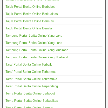
Tajuk Portal Berita Online Berbobot
Tajuk Portal Berita Online Berkualitas
Tajuk Portal Berita Online Bermutu
Tajuk Portal Berita Online Bernilai
Tampung Portal Berita Online Yang Laku
Tampung Portal Berita Online Yang Laris
Tampung Portal Berita Online Yang Musiman
Tampung Portal Berita Online Yang Ngetrend
Taraf Portal Berita Online Terbaik
Taraf Portal Berita Online Terhormat
Taraf Portal Berita Online Terkemuka
Taraf Portal Berita Online Terpandang
Tema Portal Berita Online Berbobot
Tema Portal Berita Online Berkualitas
Tema Portal Berita Online Bermutu