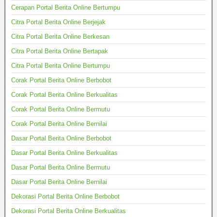
Cerapan Portal Berita Online Bertumpu
Citra Portal Berita Online Berjejak
Citra Portal Berita Online Berkesan
Citra Portal Berita Online Bertapak
Citra Portal Berita Online Bertumpu
Corak Portal Berita Online Berbobot
Corak Portal Berita Online Berkualitas
Corak Portal Berita Online Bermutu
Corak Portal Berita Online Bernilai
Dasar Portal Berita Online Berbobot
Dasar Portal Berita Online Berkualitas
Dasar Portal Berita Online Bermutu
Dasar Portal Berita Online Bernilai
Dekorasi Portal Berita Online Berbobot
Dekorasi Portal Berita Online Berkualitas