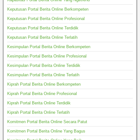
Keputusan Portal Berita Online Berkompeten
Keputusan Portal Berita Online Profesional
Keputusan Portal Berita Online Terdidik
Keputusan Portal Berita Online Terlatih
Kesimpulan Portal Berita Online Berkompeten
Kesimpulan Portal Berita Online Profesional
Kesimpulan Portal Berita Online Terdidik
Kesimpulan Portal Berita Online Terlatih
Kiprah Portal Berita Online Berkompeten
Kiprah Portal Berita Online Profesional
Kiprah Portal Berita Online Terdidik
Kiprah Portal Berita Online Terlatih
Komitmen Portal Berita Online Secara Patut
Komitmen Portal Berita Online Yang Bagus