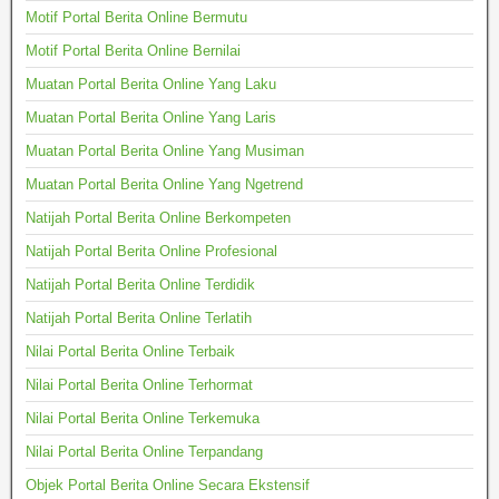
Motif Portal Berita Online Bermutu
Motif Portal Berita Online Bernilai
Muatan Portal Berita Online Yang Laku
Muatan Portal Berita Online Yang Laris
Muatan Portal Berita Online Yang Musiman
Muatan Portal Berita Online Yang Ngetrend
Natijah Portal Berita Online Berkompeten
Natijah Portal Berita Online Profesional
Natijah Portal Berita Online Terdidik
Natijah Portal Berita Online Terlatih
Nilai Portal Berita Online Terbaik
Nilai Portal Berita Online Terhormat
Nilai Portal Berita Online Terkemuka
Nilai Portal Berita Online Terpandang
Objek Portal Berita Online Secara Ekstensif