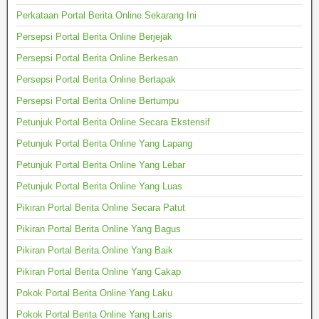
Perkataan Portal Berita Online Sekarang Ini
Persepsi Portal Berita Online Berjejak
Persepsi Portal Berita Online Berkesan
Persepsi Portal Berita Online Bertapak
Persepsi Portal Berita Online Bertumpu
Petunjuk Portal Berita Online Secara Ekstensif
Petunjuk Portal Berita Online Yang Lapang
Petunjuk Portal Berita Online Yang Lebar
Petunjuk Portal Berita Online Yang Luas
Pikiran Portal Berita Online Secara Patut
Pikiran Portal Berita Online Yang Bagus
Pikiran Portal Berita Online Yang Baik
Pikiran Portal Berita Online Yang Cakap
Pokok Portal Berita Online Yang Laku
Pokok Portal Berita Online Yang Laris