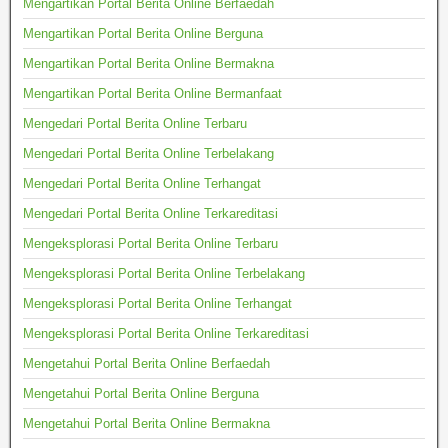
Mengartikan Portal Berita Online Berfaedah
Mengartikan Portal Berita Online Berguna
Mengartikan Portal Berita Online Bermakna
Mengartikan Portal Berita Online Bermanfaat
Mengedari Portal Berita Online Terbaru
Mengedari Portal Berita Online Terbelakang
Mengedari Portal Berita Online Terhangat
Mengedari Portal Berita Online Terkareditasi
Mengeksplorasi Portal Berita Online Terbaru
Mengeksplorasi Portal Berita Online Terbelakang
Mengeksplorasi Portal Berita Online Terhangat
Mengeksplorasi Portal Berita Online Terkareditasi
Mengetahui Portal Berita Online Berfaedah
Mengetahui Portal Berita Online Berguna
Mengetahui Portal Berita Online Bermakna