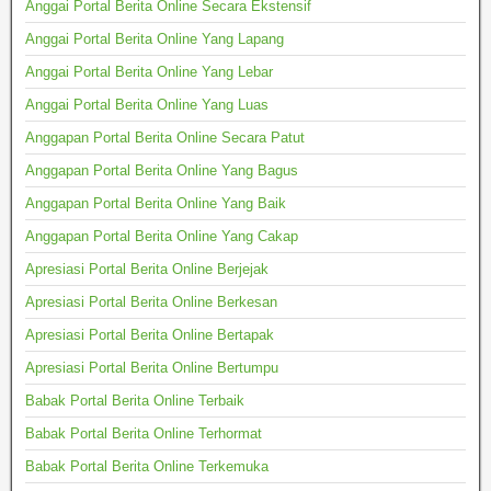
Anggai Portal Berita Online Secara Ekstensif
Anggai Portal Berita Online Yang Lapang
Anggai Portal Berita Online Yang Lebar
Anggai Portal Berita Online Yang Luas
Anggapan Portal Berita Online Secara Patut
Anggapan Portal Berita Online Yang Bagus
Anggapan Portal Berita Online Yang Baik
Anggapan Portal Berita Online Yang Cakap
Apresiasi Portal Berita Online Berjejak
Apresiasi Portal Berita Online Berkesan
Apresiasi Portal Berita Online Bertapak
Apresiasi Portal Berita Online Bertumpu
Babak Portal Berita Online Terbaik
Babak Portal Berita Online Terhormat
Babak Portal Berita Online Terkemuka