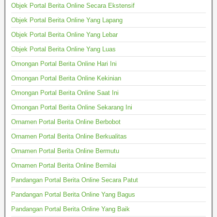
Objek Portal Berita Online Secara Ekstensif
Objek Portal Berita Online Yang Lapang
Objek Portal Berita Online Yang Lebar
Objek Portal Berita Online Yang Luas
Omongan Portal Berita Online Hari Ini
Omongan Portal Berita Online Kekinian
Omongan Portal Berita Online Saat Ini
Omongan Portal Berita Online Sekarang Ini
Ornamen Portal Berita Online Berbobot
Ornamen Portal Berita Online Berkualitas
Ornamen Portal Berita Online Bermutu
Ornamen Portal Berita Online Bernilai
Pandangan Portal Berita Online Secara Patut
Pandangan Portal Berita Online Yang Bagus
Pandangan Portal Berita Online Yang Baik