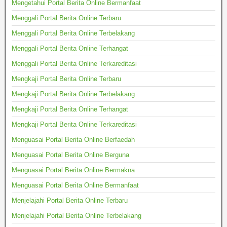
Mengetahui Portal Berita Online Bermanfaat
Menggali Portal Berita Online Terbaru
Menggali Portal Berita Online Terbelakang
Menggali Portal Berita Online Terhangat
Menggali Portal Berita Online Terkareditasi
Mengkaji Portal Berita Online Terbaru
Mengkaji Portal Berita Online Terbelakang
Mengkaji Portal Berita Online Terhangat
Mengkaji Portal Berita Online Terkareditasi
Menguasai Portal Berita Online Berfaedah
Menguasai Portal Berita Online Berguna
Menguasai Portal Berita Online Bermakna
Menguasai Portal Berita Online Bermanfaat
Menjelajahi Portal Berita Online Terbaru
Menjelajahi Portal Berita Online Terbelakang