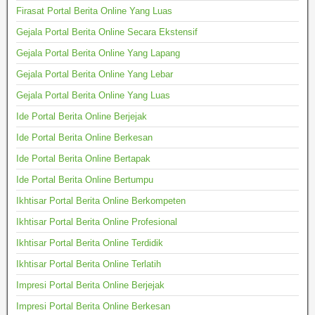
Firasat Portal Berita Online Yang Luas
Gejala Portal Berita Online Secara Ekstensif
Gejala Portal Berita Online Yang Lapang
Gejala Portal Berita Online Yang Lebar
Gejala Portal Berita Online Yang Luas
Ide Portal Berita Online Berjejak
Ide Portal Berita Online Berkesan
Ide Portal Berita Online Bertapak
Ide Portal Berita Online Bertumpu
Ikhtisar Portal Berita Online Berkompeten
Ikhtisar Portal Berita Online Profesional
Ikhtisar Portal Berita Online Terdidik
Ikhtisar Portal Berita Online Terlatih
Impresi Portal Berita Online Berjejak
Impresi Portal Berita Online Berkesan