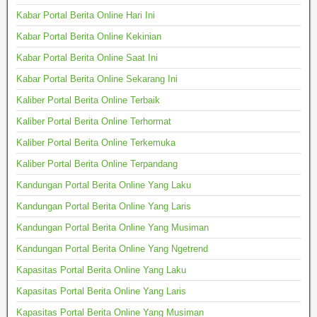
Kabar Portal Berita Online Hari Ini
Kabar Portal Berita Online Kekinian
Kabar Portal Berita Online Saat Ini
Kabar Portal Berita Online Sekarang Ini
Kaliber Portal Berita Online Terbaik
Kaliber Portal Berita Online Terhormat
Kaliber Portal Berita Online Terkemuka
Kaliber Portal Berita Online Terpandang
Kandungan Portal Berita Online Yang Laku
Kandungan Portal Berita Online Yang Laris
Kandungan Portal Berita Online Yang Musiman
Kandungan Portal Berita Online Yang Ngetrend
Kapasitas Portal Berita Online Yang Laku
Kapasitas Portal Berita Online Yang Laris
Kapasitas Portal Berita Online Yang Musiman