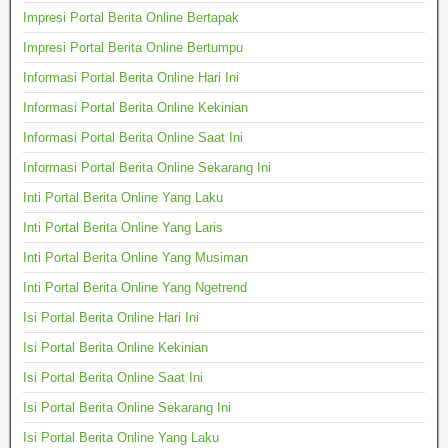
Impresi Portal Berita Online Bertapak
Impresi Portal Berita Online Bertumpu
Informasi Portal Berita Online Hari Ini
Informasi Portal Berita Online Kekinian
Informasi Portal Berita Online Saat Ini
Informasi Portal Berita Online Sekarang Ini
Inti Portal Berita Online Yang Laku
Inti Portal Berita Online Yang Laris
Inti Portal Berita Online Yang Musiman
Inti Portal Berita Online Yang Ngetrend
Isi Portal Berita Online Hari Ini
Isi Portal Berita Online Kekinian
Isi Portal Berita Online Saat Ini
Isi Portal Berita Online Sekarang Ini
Isi Portal Berita Online Yang Laku