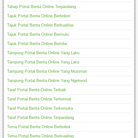
Tahap Portal Berita Online Terpandang
Tajuk Portal Berita Online Berbobot
Tajuk Portal Berita Online Berkualitas
Tajuk Portal Berita Online Bermutu
Tajuk Portal Berita Online Bernilai
Tampung Portal Berita Online Yang Laku
Tampung Portal Berita Online Yang Laris
Tampung Portal Berita Online Yang Musiman
Tampung Portal Berita Online Yang Ngetrend
Taraf Portal Berita Online Terbaik
Taraf Portal Berita Online Terhormat
Taraf Portal Berita Online Terkemuka
Taraf Portal Berita Online Terpandang
Tema Portal Berita Online Berbobot
Tema Portal Berita Online Berkualitas