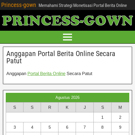
Princess-gown
Memahami Strategi Monetisasi Portal Berita Online
Anggapan Portal Berita Online Secara
Patut
Anggapan
Portal Berita Online
Secara Patut
Agustus 2026
S
S
R
K
J
S
M
1
2
3
4
5
6
7
8
9