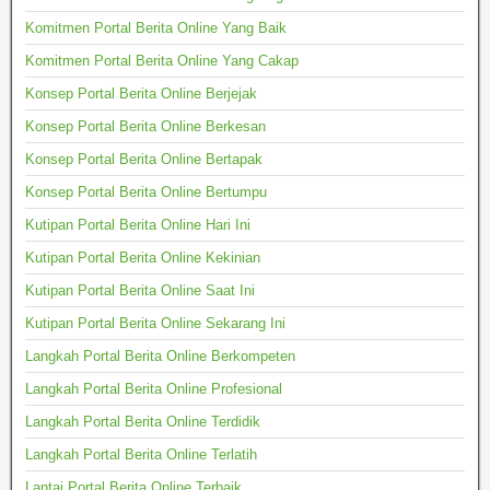
Komitmen Portal Berita Online Yang Baik
Komitmen Portal Berita Online Yang Cakap
Konsep Portal Berita Online Berjejak
Konsep Portal Berita Online Berkesan
Konsep Portal Berita Online Bertapak
Konsep Portal Berita Online Bertumpu
Kutipan Portal Berita Online Hari Ini
Kutipan Portal Berita Online Kekinian
Kutipan Portal Berita Online Saat Ini
Kutipan Portal Berita Online Sekarang Ini
Langkah Portal Berita Online Berkompeten
Langkah Portal Berita Online Profesional
Langkah Portal Berita Online Terdidik
Langkah Portal Berita Online Terlatih
Lantai Portal Berita Online Terbaik