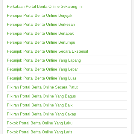
Perkataan Portal Berita Online Sekarang Ini
Persepsi Portal Berita Online Berjejak
Persepsi Portal Berita Online Berkesan
Persepsi Portal Berita Online Bertapak
Persepsi Portal Berita Online Bertumpu
Petunjuk Portal Berita Online Secara Ekstensif
Petunjuk Portal Berita Online Yang Lapang
Petunjuk Portal Berita Online Yang Lebar
Petunjuk Portal Berita Online Yang Luas
Pikiran Portal Berita Online Secara Patut
Pikiran Portal Berita Online Yang Bagus
Pikiran Portal Berita Online Yang Baik
Pikiran Portal Berita Online Yang Cakap
Pokok Portal Berita Online Yang Laku
Pokok Portal Berita Online Yang Laris