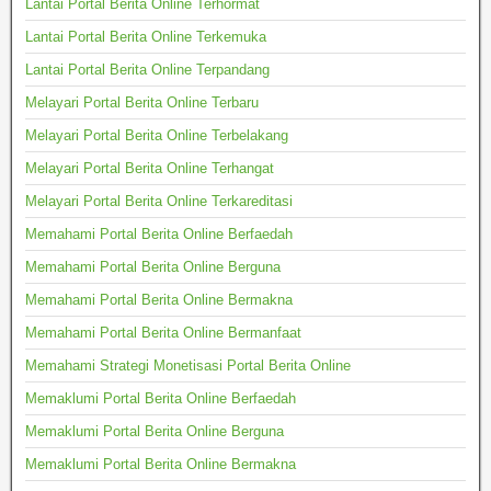
Lantai Portal Berita Online Terhormat
Lantai Portal Berita Online Terkemuka
Lantai Portal Berita Online Terpandang
Melayari Portal Berita Online Terbaru
Melayari Portal Berita Online Terbelakang
Melayari Portal Berita Online Terhangat
Melayari Portal Berita Online Terkareditasi
Memahami Portal Berita Online Berfaedah
Memahami Portal Berita Online Berguna
Memahami Portal Berita Online Bermakna
Memahami Portal Berita Online Bermanfaat
Memahami Strategi Monetisasi Portal Berita Online
Memaklumi Portal Berita Online Berfaedah
Memaklumi Portal Berita Online Berguna
Memaklumi Portal Berita Online Bermakna