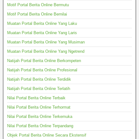
Motif Portal Berita Online Bermutu
Motif Portal Berita Online Bernilai
Muatan Portal Berita Online Yang Laku
Muatan Portal Berita Online Yang Laris
Muatan Portal Berita Online Yang Musiman
Muatan Portal Berita Online Yang Ngetrend
Natijah Portal Berita Online Berkompeten
Natijah Portal Berita Online Profesional
Natijah Portal Berita Online Terdidik
Natijah Portal Berita Online Terlatih
Nilai Portal Berita Online Terbaik
Nilai Portal Berita Online Terhormat
Nilai Portal Berita Online Terkemuka
Nilai Portal Berita Online Terpandang
Objek Portal Berita Online Secara Ekstensif