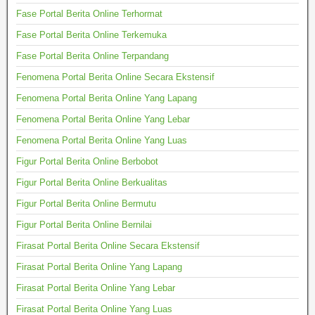
Fase Portal Berita Online Terhormat
Fase Portal Berita Online Terkemuka
Fase Portal Berita Online Terpandang
Fenomena Portal Berita Online Secara Ekstensif
Fenomena Portal Berita Online Yang Lapang
Fenomena Portal Berita Online Yang Lebar
Fenomena Portal Berita Online Yang Luas
Figur Portal Berita Online Berbobot
Figur Portal Berita Online Berkualitas
Figur Portal Berita Online Bermutu
Figur Portal Berita Online Bernilai
Firasat Portal Berita Online Secara Ekstensif
Firasat Portal Berita Online Yang Lapang
Firasat Portal Berita Online Yang Lebar
Firasat Portal Berita Online Yang Luas