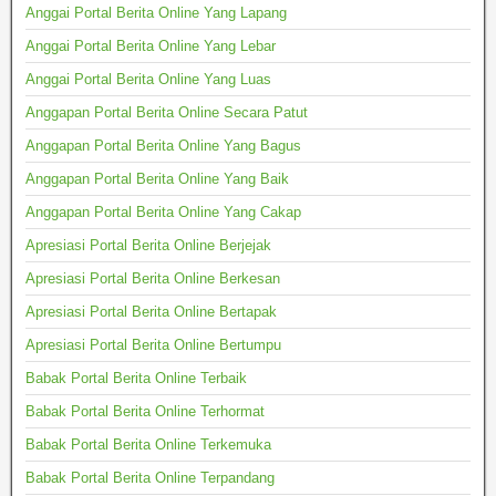
Anggai Portal Berita Online Yang Lapang
Anggai Portal Berita Online Yang Lebar
Anggai Portal Berita Online Yang Luas
Anggapan Portal Berita Online Secara Patut
Anggapan Portal Berita Online Yang Bagus
Anggapan Portal Berita Online Yang Baik
Anggapan Portal Berita Online Yang Cakap
Apresiasi Portal Berita Online Berjejak
Apresiasi Portal Berita Online Berkesan
Apresiasi Portal Berita Online Bertapak
Apresiasi Portal Berita Online Bertumpu
Babak Portal Berita Online Terbaik
Babak Portal Berita Online Terhormat
Babak Portal Berita Online Terkemuka
Babak Portal Berita Online Terpandang