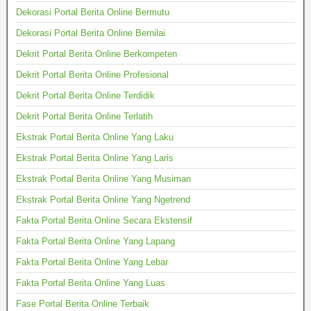
Dekorasi Portal Berita Online Bermutu
Dekorasi Portal Berita Online Bernilai
Dekrit Portal Berita Online Berkompeten
Dekrit Portal Berita Online Profesional
Dekrit Portal Berita Online Terdidik
Dekrit Portal Berita Online Terlatih
Ekstrak Portal Berita Online Yang Laku
Ekstrak Portal Berita Online Yang Laris
Ekstrak Portal Berita Online Yang Musiman
Ekstrak Portal Berita Online Yang Ngetrend
Fakta Portal Berita Online Secara Ekstensif
Fakta Portal Berita Online Yang Lapang
Fakta Portal Berita Online Yang Lebar
Fakta Portal Berita Online Yang Luas
Fase Portal Berita Online Terbaik