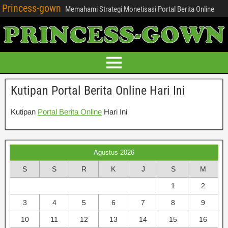
Princess-gown
Memahami Strategi Monetisasi Portal Berita Online
Kutipan Portal Berita Online Hari Ini
Kutipan
Portal Berita Online
Hari Ini
Agustus 2026
S
S
R
K
J
S
M
1
2
3
4
5
6
7
8
9
10
11
12
13
14
15
16