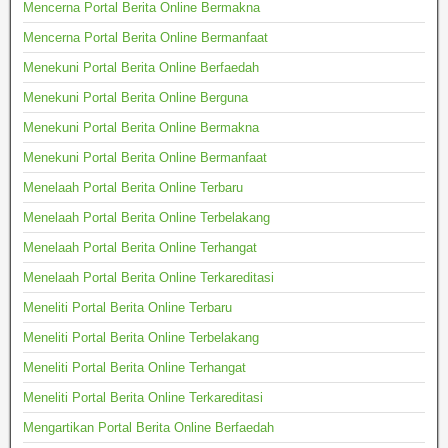
Mencerna Portal Berita Online Bermakna
Mencerna Portal Berita Online Bermanfaat
Menekuni Portal Berita Online Berfaedah
Menekuni Portal Berita Online Berguna
Menekuni Portal Berita Online Bermakna
Menekuni Portal Berita Online Bermanfaat
Menelaah Portal Berita Online Terbaru
Menelaah Portal Berita Online Terbelakang
Menelaah Portal Berita Online Terhangat
Menelaah Portal Berita Online Terkareditasi
Meneliti Portal Berita Online Terbaru
Meneliti Portal Berita Online Terbelakang
Meneliti Portal Berita Online Terhangat
Meneliti Portal Berita Online Terkareditasi
Mengartikan Portal Berita Online Berfaedah