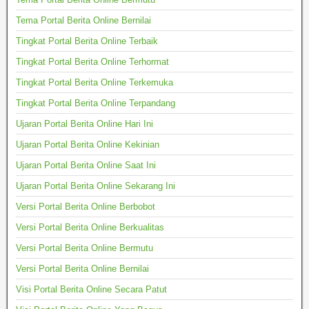
Tema Portal Berita Online Bernilai
Tingkat Portal Berita Online Terbaik
Tingkat Portal Berita Online Terhormat
Tingkat Portal Berita Online Terkemuka
Tingkat Portal Berita Online Terpandang
Ujaran Portal Berita Online Hari Ini
Ujaran Portal Berita Online Kekinian
Ujaran Portal Berita Online Saat Ini
Ujaran Portal Berita Online Sekarang Ini
Versi Portal Berita Online Berbobot
Versi Portal Berita Online Berkualitas
Versi Portal Berita Online Bermutu
Versi Portal Berita Online Bernilai
Visi Portal Berita Online Secara Patut