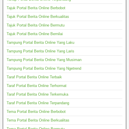
Tajuk Portal Berita Online Berbobot
Tajuk Portal Berita Online Berkualitas
Tajuk Portal Berita Online Bermutu
Tajuk Portal Berita Online Bernilai
Tampung Portal Berita Online Yang Laku
Tampung Portal Berita Online Yang Laris
Tampung Portal Berita Online Yang Musiman
Tampung Portal Berita Online Yang Ngetrend
Taraf Portal Berita Online Terbaik
Taraf Portal Berita Online Terhormat
Taraf Portal Berita Online Terkemuka
Taraf Portal Berita Online Terpandang
Tema Portal Berita Online Berbobot
Tema Portal Berita Online Berkualitas
Tema Portal Berita Online Bermutu