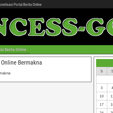
etisasi Portal Berita Online
al Berita Online
 Online Bermakna
S
makna
3
10
1
17
1
24
2