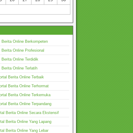
l Berita Online Berkompeten
 Berita Online Profesional
 Berita Online Terdidik
 Berita Online Terlatih
tal Berita Online Terbaik
tal Berita Online Terhormat
tal Berita Online Terkemuka
tal Berita Online Terpandang
tal Berita Online Secara Ekstensif
tal Berita Online Yang Lapang
tal Berita Online Yang Lebar