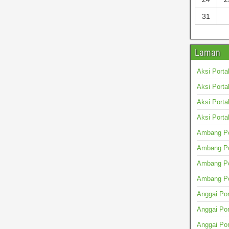
31
Laman
Aksi Porta
Aksi Portal
Aksi Portal
Aksi Portal
Ambang Por
Ambang Por
Ambang Por
Ambang Por
Anggai Por
Anggai Por
Anggai Por