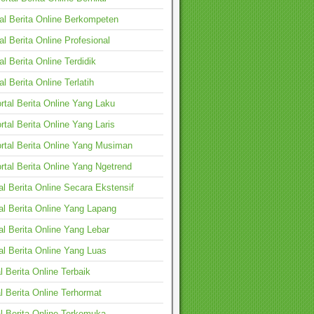
tal Berita Online Berkompeten
al Berita Online Profesional
al Berita Online Terdidik
al Berita Online Terlatih
rtal Berita Online Yang Laku
rtal Berita Online Yang Laris
rtal Berita Online Yang Musiman
rtal Berita Online Yang Ngetrend
al Berita Online Secara Ekstensif
al Berita Online Yang Lapang
al Berita Online Yang Lebar
al Berita Online Yang Luas
l Berita Online Terbaik
l Berita Online Terhormat
l Berita Online Terkemuka