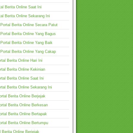
al Berita Online Saat Ini
tal Berita Online Sekarang Ini
Portal Berita Online Secara Patut
Portal Berita Online Yang Bagus
Portal Berita Online Yang Baik
Portal Berita Online Yang Cakap
tal Berita Online Hari Ini
rtal Berita Online Kekinian
tal Berita Online Saat Ini
rtal Berita Online Sekarang Ini
rtal Berita Online Berjejak
rtal Berita Online Berkesan
rtal Berita Online Bertapak
rtal Berita Online Bertumpu
l Berita Online Berjejak