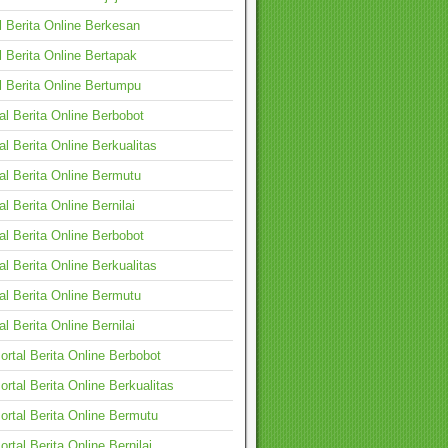
al Berita Online Berkesan
l Berita Online Bertapak
al Berita Online Bertumpu
al Berita Online Berbobot
al Berita Online Berkualitas
al Berita Online Bermutu
l Berita Online Bernilai
al Berita Online Berbobot
al Berita Online Berkualitas
al Berita Online Bermutu
l Berita Online Bernilai
ortal Berita Online Berbobot
ortal Berita Online Berkualitas
ortal Berita Online Bermutu
rtal Berita Online Bernilai