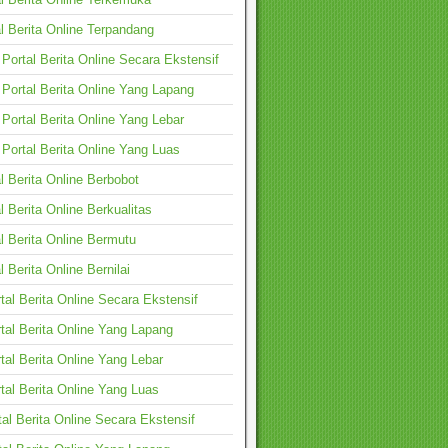
l Berita Online Terpandang
ortal Berita Online Secara Ekstensif
ortal Berita Online Yang Lapang
ortal Berita Online Yang Lebar
ortal Berita Online Yang Luas
l Berita Online Berbobot
l Berita Online Berkualitas
al Berita Online Bermutu
l Berita Online Bernilai
rtal Berita Online Secara Ekstensif
rtal Berita Online Yang Lapang
rtal Berita Online Yang Lebar
rtal Berita Online Yang Luas
tal Berita Online Secara Ekstensif