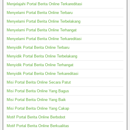
Menjelajahi Portal Berita Online Terkareditasi
Menyelami Portal Berita Online Terbaru
Menyelami Portal Berita Online Terbelakang
Menyelami Portal Berita Online Terhangat
Menyelami Portal Berita Online Terkareditasi
Menyidik Portal Berita Online Terbaru
Menyidik Portal Berita Online Terbelakang
Menyidik Portal Berita Online Terhangat
Menyidik Portal Berita Online Terkareditasi
Misi Portal Berita Online Secara Patut
Misi Portal Berita Online Yang Bagus
Misi Portal Berita Online Yang Baik
Misi Portal Berita Online Yang Cakap
Motif Portal Berita Online Berbobot
Motif Portal Berita Online Berkualitas