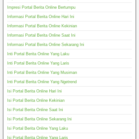
Impresi Portal Berita Online Bertumpu
Informasi Portal Berita Online Hari Ini
Informasi Portal Berita Online Kekinian
Informasi Portal Berita Online Saat Ini
Informasi Portal Berita Online Sekarang Ini
Inti Portal Berita Online Yang Laku
Inti Portal Berita Online Yang Laris
Inti Portal Berita Online Yang Musiman
Inti Portal Berita Online Yang Ngetrend
Isi Portal Berita Online Hari Ini
Isi Portal Berita Online Kekinian
Isi Portal Berita Online Saat Ini
Isi Portal Berita Online Sekarang Ini
Isi Portal Berita Online Yang Laku
Isi Portal Berita Online Yang Laris