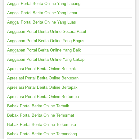
Anggai Portal Berita Online Yang Lapang
Anggai Portal Berita Online Yang Lebar
Anggai Portal Berita Online Yang Luas
Anggapan Portal Berita Online Secara Patut
Anggapan Portal Berita Online Yang Bagus
Anggapan Portal Berita Online Yang Baik
Anggapan Portal Berita Online Yang Cakap
Apresiasi Portal Berita Online Berjejak
Apresiasi Portal Berita Online Berkesan
Apresiasi Portal Berita Online Bertapak
Apresiasi Portal Berita Online Bertumpu
Babak Portal Berita Online Terbaik
Babak Portal Berita Online Terhormat
Babak Portal Berita Online Terkemuka
Babak Portal Berita Online Terpandang