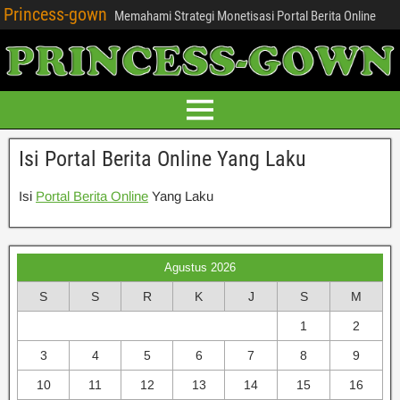
Princess-gown
Memahami Strategi Monetisasi Portal Berita Online
Isi Portal Berita Online Yang Laku
Isi
Portal Berita Online
Yang Laku
Agustus 2026
S
S
R
K
J
S
M
1
2
3
4
5
6
7
8
9
10
11
12
13
14
15
16