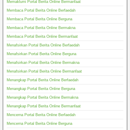
Memaklumi Portal Berita Online Bermanfaat
Membaca Portal Berita Online Berfaedah
Membaca Portal Berita Online Berguna
Membaca Portal Berita Online Bermakna
Membaca Portal Berita Online Bermanfaat
Menafsirkan Portal Berita Online Berfaedah
Menafsirkan Portal Berita Online Berguna
Menafsirkan Portal Berita Online Bermakna
Menafsirkan Portal Berita Online Bermanfaat
Menangkap Portal Berita Online Berfaedah
Menangkap Portal Berita Online Berguna
Menangkap Portal Berita Online Bermakna
Menangkap Portal Berita Online Bermanfaat
Mencerna Portal Berita Online Berfaedah
Mencerna Portal Berita Online Berguna