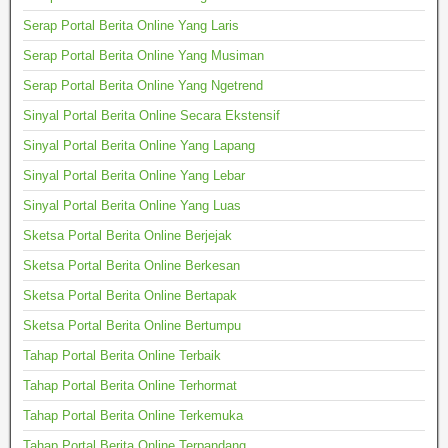
Serap Portal Berita Online Yang Laris
Serap Portal Berita Online Yang Musiman
Serap Portal Berita Online Yang Ngetrend
Sinyal Portal Berita Online Secara Ekstensif
Sinyal Portal Berita Online Yang Lapang
Sinyal Portal Berita Online Yang Lebar
Sinyal Portal Berita Online Yang Luas
Sketsa Portal Berita Online Berjejak
Sketsa Portal Berita Online Berkesan
Sketsa Portal Berita Online Bertapak
Sketsa Portal Berita Online Bertumpu
Tahap Portal Berita Online Terbaik
Tahap Portal Berita Online Terhormat
Tahap Portal Berita Online Terkemuka
Tahap Portal Berita Online Terpandang