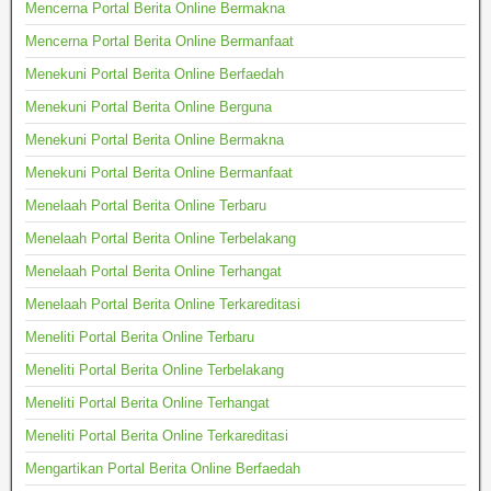
Mencerna Portal Berita Online Bermakna
Mencerna Portal Berita Online Bermanfaat
Menekuni Portal Berita Online Berfaedah
Menekuni Portal Berita Online Berguna
Menekuni Portal Berita Online Bermakna
Menekuni Portal Berita Online Bermanfaat
Menelaah Portal Berita Online Terbaru
Menelaah Portal Berita Online Terbelakang
Menelaah Portal Berita Online Terhangat
Menelaah Portal Berita Online Terkareditasi
Meneliti Portal Berita Online Terbaru
Meneliti Portal Berita Online Terbelakang
Meneliti Portal Berita Online Terhangat
Meneliti Portal Berita Online Terkareditasi
Mengartikan Portal Berita Online Berfaedah