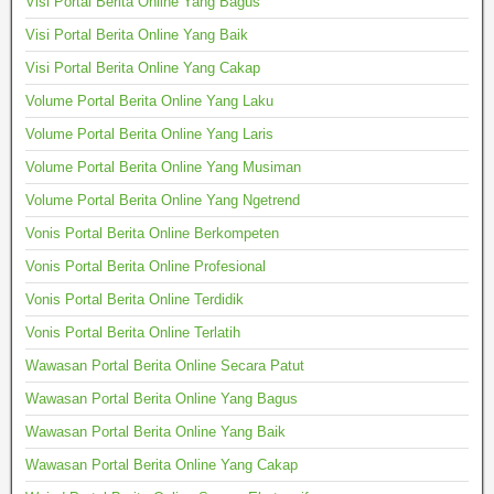
Visi Portal Berita Online Yang Bagus
Visi Portal Berita Online Yang Baik
Visi Portal Berita Online Yang Cakap
Volume Portal Berita Online Yang Laku
Volume Portal Berita Online Yang Laris
Volume Portal Berita Online Yang Musiman
Volume Portal Berita Online Yang Ngetrend
Vonis Portal Berita Online Berkompeten
Vonis Portal Berita Online Profesional
Vonis Portal Berita Online Terdidik
Vonis Portal Berita Online Terlatih
Wawasan Portal Berita Online Secara Patut
Wawasan Portal Berita Online Yang Bagus
Wawasan Portal Berita Online Yang Baik
Wawasan Portal Berita Online Yang Cakap