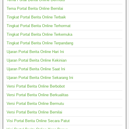
Tema Portal Berita Online Bernilai
Tingkat Portal Berita Online Terbaik
Tingkat Portal Berita Online Terhormat
Tingkat Portal Berita Online Terkemuka
Tingkat Portal Berita Online Terpandang
Ujaran Portal Berita Online Hari Ini
Ujaran Portal Berita Online Kekinian
Ujaran Portal Berita Online Saat Ini
Ujaran Portal Berita Online Sekarang Ini
Versi Portal Berita Online Berbobot
Versi Portal Berita Online Berkualitas
Versi Portal Berita Online Bermutu
Versi Portal Berita Online Bernilai
Visi Portal Berita Online Secara Patut