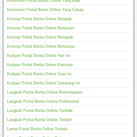
Komitmen Portal Berita Online Yang Baik
Komitmen Portal Berita Online Yang Cakap
Konsep Portal Berita Online Berjejak
Konsep Portal Berita Online Berkesan
Konsep Portal Berita Online Bertapak
Konsep Portal Berita Online Bertumpu
Kutipan Portal Berita Online Hari Ini
Kutipan Portal Berita Online Kekinian
Kutipan Portal Berita Online Saat Ini
Kutipan Portal Berita Online Sekarang Ini
Langkah Portal Berita Online Berkompeten
Langkah Portal Berita Online Profesional
Langkah Portal Berita Online Terdidik
Langkah Portal Berita Online Terlatih
Lantai Portal Berita Online Terbaik