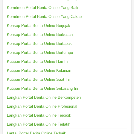
Komitmen Portal Berita Online Yang Baik
Komitmen Portal Berita Online Yang Cakap
Konsep Portal Berita Online Berjejak
Konsep Portal Berita Online Berkesan
Konsep Portal Berita Online Bertapak
Konsep Portal Berita Online Bertumpu
Kutipan Portal Berita Online Hari Ini
Kutipan Portal Berita Online Kekinian
Kutipan Portal Berita Online Saat Ini
Kutipan Portal Berita Online Sekarang Ini
Langkah Portal Berita Online Berkompeten
Langkah Portal Berita Online Profesional
Langkah Portal Berita Online Terdidik
Langkah Portal Berita Online Terlatih
Lantai Portal Berita Online Terbaik