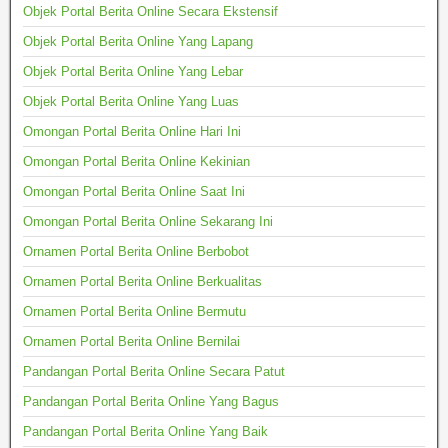
Objek Portal Berita Online Secara Ekstensif
Objek Portal Berita Online Yang Lapang
Objek Portal Berita Online Yang Lebar
Objek Portal Berita Online Yang Luas
Omongan Portal Berita Online Hari Ini
Omongan Portal Berita Online Kekinian
Omongan Portal Berita Online Saat Ini
Omongan Portal Berita Online Sekarang Ini
Ornamen Portal Berita Online Berbobot
Ornamen Portal Berita Online Berkualitas
Ornamen Portal Berita Online Bermutu
Ornamen Portal Berita Online Bernilai
Pandangan Portal Berita Online Secara Patut
Pandangan Portal Berita Online Yang Bagus
Pandangan Portal Berita Online Yang Baik