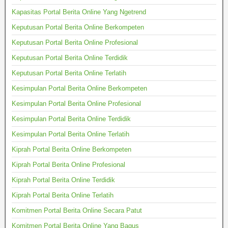
Kapasitas Portal Berita Online Yang Ngetrend
Keputusan Portal Berita Online Berkompeten
Keputusan Portal Berita Online Profesional
Keputusan Portal Berita Online Terdidik
Keputusan Portal Berita Online Terlatih
Kesimpulan Portal Berita Online Berkompeten
Kesimpulan Portal Berita Online Profesional
Kesimpulan Portal Berita Online Terdidik
Kesimpulan Portal Berita Online Terlatih
Kiprah Portal Berita Online Berkompeten
Kiprah Portal Berita Online Profesional
Kiprah Portal Berita Online Terdidik
Kiprah Portal Berita Online Terlatih
Komitmen Portal Berita Online Secara Patut
Komitmen Portal Berita Online Yang Bagus