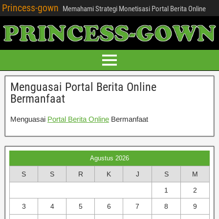
Princess-gown
Memahami Strategi Monetisasi Portal Berita Online
Menguasai Portal Berita Online
Bermanfaat
Menguasai
Portal Berita Online
Bermanfaat
Agustus 2026
S
S
R
K
J
S
M
1
2
3
4
5
6
7
8
9