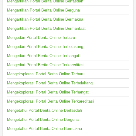
Mengartikan Portal Berita Online Berfaedah
Mengartikan Portal Berita Online Berguna
Mengartikan Portal Berita Online Bermakna
Mengartikan Portal Berita Online Bermanfaat
Mengedari Portal Berita Online Terbaru
Mengedari Portal Berita Online Terbelakang
Mengedari Portal Berita Online Terhangat
Mengedari Portal Berita Online Terkareditasi
Mengeksplorasi Portal Berita Online Terbaru
Mengeksplorasi Portal Berita Online Terbelakang
Mengeksplorasi Portal Berita Online Terhangat
Mengeksplorasi Portal Berita Online Terkareditasi
Mengetahui Portal Berita Online Berfaedah
Mengetahui Portal Berita Online Berguna
Mengetahui Portal Berita Online Bermakna