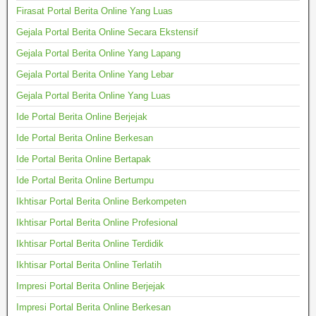
Firasat Portal Berita Online Yang Luas
Gejala Portal Berita Online Secara Ekstensif
Gejala Portal Berita Online Yang Lapang
Gejala Portal Berita Online Yang Lebar
Gejala Portal Berita Online Yang Luas
Ide Portal Berita Online Berjejak
Ide Portal Berita Online Berkesan
Ide Portal Berita Online Bertapak
Ide Portal Berita Online Bertumpu
Ikhtisar Portal Berita Online Berkompeten
Ikhtisar Portal Berita Online Profesional
Ikhtisar Portal Berita Online Terdidik
Ikhtisar Portal Berita Online Terlatih
Impresi Portal Berita Online Berjejak
Impresi Portal Berita Online Berkesan