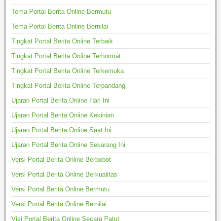
Tema Portal Berita Online Bermutu
Tema Portal Berita Online Bernilai
Tingkat Portal Berita Online Terbaik
Tingkat Portal Berita Online Terhormat
Tingkat Portal Berita Online Terkemuka
Tingkat Portal Berita Online Terpandang
Ujaran Portal Berita Online Hari Ini
Ujaran Portal Berita Online Kekinian
Ujaran Portal Berita Online Saat Ini
Ujaran Portal Berita Online Sekarang Ini
Versi Portal Berita Online Berbobot
Versi Portal Berita Online Berkualitas
Versi Portal Berita Online Bermutu
Versi Portal Berita Online Bernilai
Visi Portal Berita Online Secara Patut