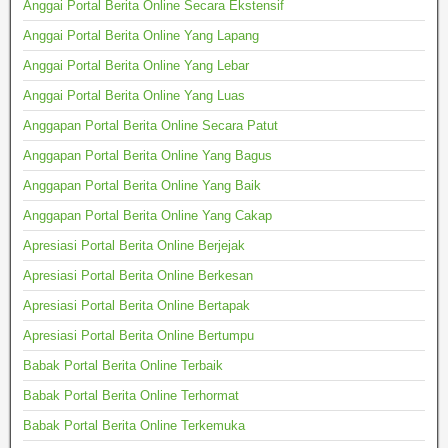
Anggai Portal Berita Online Secara Ekstensif
Anggai Portal Berita Online Yang Lapang
Anggai Portal Berita Online Yang Lebar
Anggai Portal Berita Online Yang Luas
Anggapan Portal Berita Online Secara Patut
Anggapan Portal Berita Online Yang Bagus
Anggapan Portal Berita Online Yang Baik
Anggapan Portal Berita Online Yang Cakap
Apresiasi Portal Berita Online Berjejak
Apresiasi Portal Berita Online Berkesan
Apresiasi Portal Berita Online Bertapak
Apresiasi Portal Berita Online Bertumpu
Babak Portal Berita Online Terbaik
Babak Portal Berita Online Terhormat
Babak Portal Berita Online Terkemuka