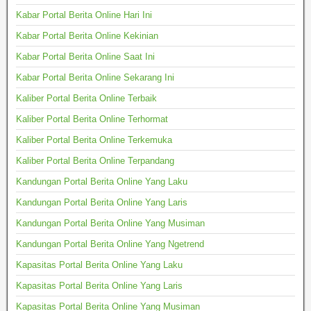
Kabar Portal Berita Online Hari Ini
Kabar Portal Berita Online Kekinian
Kabar Portal Berita Online Saat Ini
Kabar Portal Berita Online Sekarang Ini
Kaliber Portal Berita Online Terbaik
Kaliber Portal Berita Online Terhormat
Kaliber Portal Berita Online Terkemuka
Kaliber Portal Berita Online Terpandang
Kandungan Portal Berita Online Yang Laku
Kandungan Portal Berita Online Yang Laris
Kandungan Portal Berita Online Yang Musiman
Kandungan Portal Berita Online Yang Ngetrend
Kapasitas Portal Berita Online Yang Laku
Kapasitas Portal Berita Online Yang Laris
Kapasitas Portal Berita Online Yang Musiman