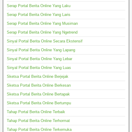
Serap Portal Berita Online Yang Laku
Serap Portal Berita Online Yang Laris
Serap Portal Berita Online Yang Musiman
Serap Portal Berita Online Yang Ngetrend
Sinyal Portal Berita Online Secara Ekstensif
Sinyal Portal Berita Online Yang Lapang
Sinyal Portal Berita Online Yang Lebar
Sinyal Portal Berita Online Yang Luas
Sketsa Portal Berita Online Berjejak
Sketsa Portal Berita Online Berkesan
Sketsa Portal Berita Online Bertapak
Sketsa Portal Berita Online Bertumpu
Tahap Portal Berita Online Terbaik
Tahap Portal Berita Online Terhormat
Tahap Portal Berita Online Terkemuka