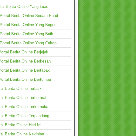
tal Berita Online Yang Luas
ortal Berita Online Secara Patut
ortal Berita Online Yang Bagus
ortal Berita Online Yang Baik
ortal Berita Online Yang Cakap
ortal Berita Online Berjejak
Portal Berita Online Berkesan
Portal Berita Online Bertapak
Portal Berita Online Bertumpu
al Berita Online Terbaik
al Berita Online Terhormat
al Berita Online Terkemuka
al Berita Online Terpandang
al Berita Online Hari Ini
tal Berita Online Kekinian