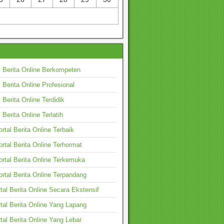
l Berita Online Berkompeten
 Berita Online Profesional
 Berita Online Terdidik
 Berita Online Terlatih
tal Berita Online Terbaik
tal Berita Online Terhormat
tal Berita Online Terkemuka
tal Berita Online Terpandang
tal Berita Online Secara Ekstensif
tal Berita Online Yang Lapang
tal Berita Online Yang Lebar