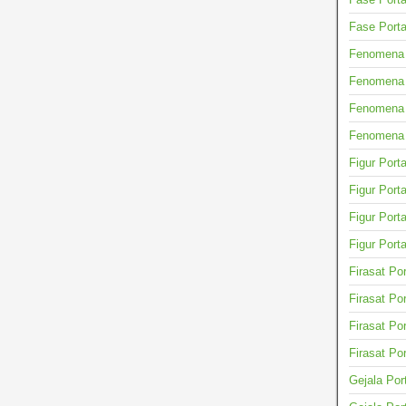
Fase Porta
Fenomena P
Fenomena P
Fenomena P
Fenomena P
Figur Porta
Figur Porta
Figur Port
Figur Porta
Firasat Po
Firasat Po
Firasat Po
Firasat Po
Gejala Por