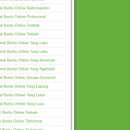
tal Berita Online Berkompeten
al Berita Online Profesional
al Berita Online Terdidik
al Berita Online Terlatih
rtal Berita Online Yang Laku
rtal Berita Online Yang Laris
rtal Berita Online Yang Musiman
rtal Berita Online Yang Ngetrend
al Berita Online Secara Ekstensif
al Berita Online Yang Lapang
al Berita Online Yang Lebar
al Berita Online Yang Luas
l Berita Online Terbaik
l Berita Online Terhormat
l Berita Online Terkemuka