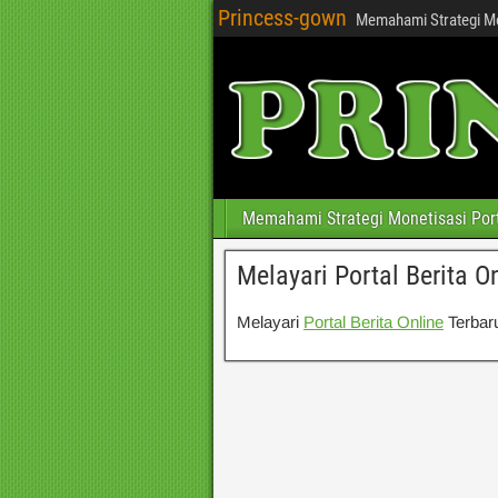
Princess-gown
Memahami Strategi Mon
Memahami Strategi Monetisasi Port
Melayari Portal Berita O
Melayari
Portal Berita Online
Terbar