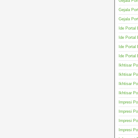
Gejala Por
Gejala Por
Gejala Por
Ide Portal 
Ide Portal
Ide Portal
Ide Portal
Ikhtisar P
Ikhtisar Po
Ikhtisar Po
Ikhtisar Po
Impresi Por
Impresi Po
Impresi Po
Impresi Po