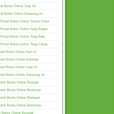
al Berita Online Saat Ini
tal Berita Online Sekarang Ini
Portal Berita Online Secara Patut
Portal Berita Online Yang Bagus
Portal Berita Online Yang Baik
Portal Berita Online Yang Cakap
tal Berita Online Hari Ini
rtal Berita Online Kekinian
tal Berita Online Saat Ini
rtal Berita Online Sekarang Ini
rtal Berita Online Berjejak
rtal Berita Online Berkesan
rtal Berita Online Bertapak
rtal Berita Online Bertumpu
l Berita Online Berjejak