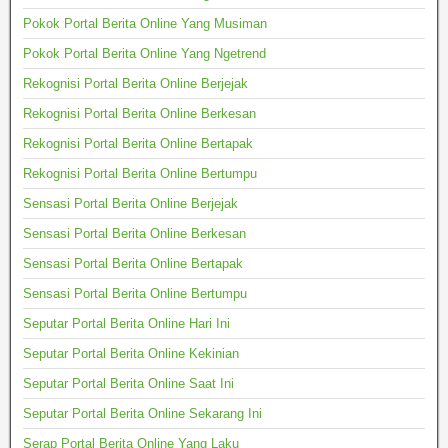
Pokok Portal Berita Online Yang Musiman
Pokok Portal Berita Online Yang Ngetrend
Rekognisi Portal Berita Online Berjejak
Rekognisi Portal Berita Online Berkesan
Rekognisi Portal Berita Online Bertapak
Rekognisi Portal Berita Online Bertumpu
Sensasi Portal Berita Online Berjejak
Sensasi Portal Berita Online Berkesan
Sensasi Portal Berita Online Bertapak
Sensasi Portal Berita Online Bertumpu
Seputar Portal Berita Online Hari Ini
Seputar Portal Berita Online Kekinian
Seputar Portal Berita Online Saat Ini
Seputar Portal Berita Online Sekarang Ini
Serap Portal Berita Online Yang Laku