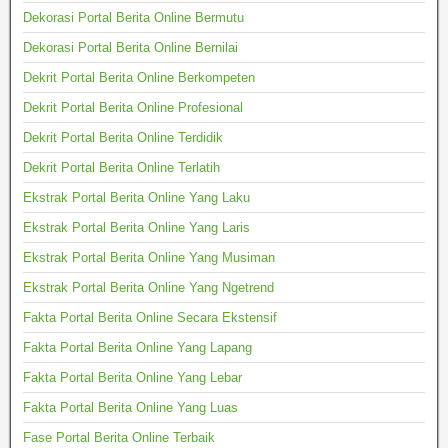
Dekorasi Portal Berita Online Bermutu
Dekorasi Portal Berita Online Bernilai
Dekrit Portal Berita Online Berkompeten
Dekrit Portal Berita Online Profesional
Dekrit Portal Berita Online Terdidik
Dekrit Portal Berita Online Terlatih
Ekstrak Portal Berita Online Yang Laku
Ekstrak Portal Berita Online Yang Laris
Ekstrak Portal Berita Online Yang Musiman
Ekstrak Portal Berita Online Yang Ngetrend
Fakta Portal Berita Online Secara Ekstensif
Fakta Portal Berita Online Yang Lapang
Fakta Portal Berita Online Yang Lebar
Fakta Portal Berita Online Yang Luas
Fase Portal Berita Online Terbaik