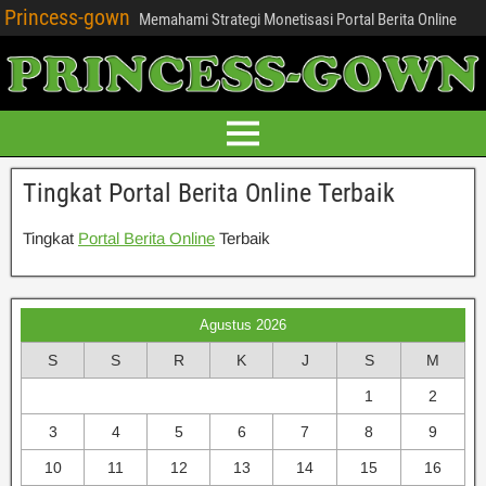
Princess-gown
Memahami Strategi Monetisasi Portal Berita Online
Tingkat Portal Berita Online Terbaik
Tingkat
Portal Berita Online
Terbaik
Agustus 2026
S
S
R
K
J
S
M
1
2
3
4
5
6
7
8
9
10
11
12
13
14
15
16