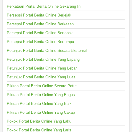
Perkataan Portal Berita Online Sekarang Ini
Persepsi Portal Berita Online Berjejak
Persepsi Portal Berita Online Berkesan
Persepsi Portal Berita Online Bertapak
Persepsi Portal Berita Online Bertumpu
Petunjuk Portal Berita Online Secara Ekstensif
Petunjuk Portal Berita Online Yang Lapang
Petunjuk Portal Berita Online Yang Lebar
Petunjuk Portal Berita Online Yang Luas
Pikiran Portal Berita Online Secara Patut
Pikiran Portal Berita Online Yang Bagus
Pikiran Portal Berita Online Yang Baik
Pikiran Portal Berita Online Yang Cakap
Pokok Portal Berita Online Yang Laku
Pokok Portal Berita Online Yang Laris