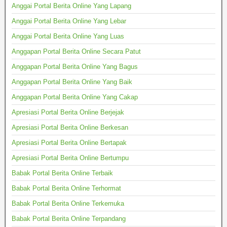
Anggai Portal Berita Online Yang Lapang
Anggai Portal Berita Online Yang Lebar
Anggai Portal Berita Online Yang Luas
Anggapan Portal Berita Online Secara Patut
Anggapan Portal Berita Online Yang Bagus
Anggapan Portal Berita Online Yang Baik
Anggapan Portal Berita Online Yang Cakap
Apresiasi Portal Berita Online Berjejak
Apresiasi Portal Berita Online Berkesan
Apresiasi Portal Berita Online Bertapak
Apresiasi Portal Berita Online Bertumpu
Babak Portal Berita Online Terbaik
Babak Portal Berita Online Terhormat
Babak Portal Berita Online Terkemuka
Babak Portal Berita Online Terpandang