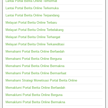
Lantai Portal Berita Online Terhormat
Lantai Portal Berita Online Terkemuka
Lantai Portal Berita Online Terpandang
Melayari Portal Berita Online Terbaru
Melayari Portal Berita Online Terbelakang
Melayari Portal Berita Online Terhangat
Melayari Portal Berita Online Terkareditasi
Memahami Portal Berita Online Berfaedah
Memahami Portal Berita Online Berguna
Memahami Portal Berita Online Bermakna
Memahami Portal Berita Online Bermanfaat
Memahami Strategi Monetisasi Portal Berita Online
Memaklumi Portal Berita Online Berfaedah
Memaklumi Portal Berita Online Berguna
Memaklumi Portal Berita Online Bermakna