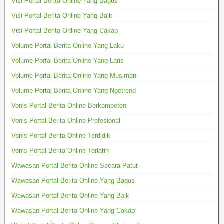
Visi Portal Berita Online Yang Bagus
Visi Portal Berita Online Yang Baik
Visi Portal Berita Online Yang Cakap
Volume Portal Berita Online Yang Laku
Volume Portal Berita Online Yang Laris
Volume Portal Berita Online Yang Musiman
Volume Portal Berita Online Yang Ngetrend
Vonis Portal Berita Online Berkompeten
Vonis Portal Berita Online Profesional
Vonis Portal Berita Online Terdidik
Vonis Portal Berita Online Terlatih
Wawasan Portal Berita Online Secara Patut
Wawasan Portal Berita Online Yang Bagus
Wawasan Portal Berita Online Yang Baik
Wawasan Portal Berita Online Yang Cakap