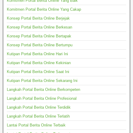
Komitmen Portal Berita Online Yang Baik
Komitmen Portal Berita Online Yang Cakap
Konsep Portal Berita Online Berjejak
Konsep Portal Berita Online Berkesan
Konsep Portal Berita Online Bertapak
Konsep Portal Berita Online Bertumpu
Kutipan Portal Berita Online Hari Ini
Kutipan Portal Berita Online Kekinian
Kutipan Portal Berita Online Saat Ini
Kutipan Portal Berita Online Sekarang Ini
Langkah Portal Berita Online Berkompeten
Langkah Portal Berita Online Profesional
Langkah Portal Berita Online Terdidik
Langkah Portal Berita Online Terlatih
Lantai Portal Berita Online Terbaik