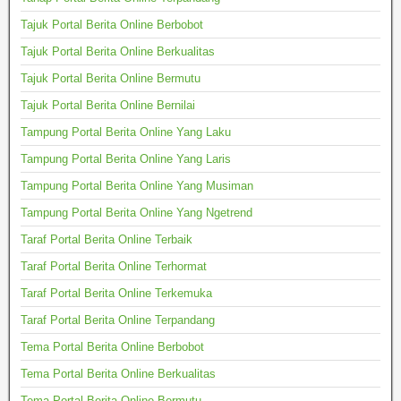
Tajuk Portal Berita Online Berbobot
Tajuk Portal Berita Online Berkualitas
Tajuk Portal Berita Online Bermutu
Tajuk Portal Berita Online Bernilai
Tampung Portal Berita Online Yang Laku
Tampung Portal Berita Online Yang Laris
Tampung Portal Berita Online Yang Musiman
Tampung Portal Berita Online Yang Ngetrend
Taraf Portal Berita Online Terbaik
Taraf Portal Berita Online Terhormat
Taraf Portal Berita Online Terkemuka
Taraf Portal Berita Online Terpandang
Tema Portal Berita Online Berbobot
Tema Portal Berita Online Berkualitas
Tema Portal Berita Online Bermutu