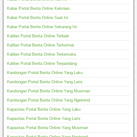
Kabar Portal Berita Online Kekinian
Kabar Portal Berita Online Saat Ini
Kabar Portal Berita Online Sekarang Ini
Kaliber Portal Berita Online Terbaik
Kaliber Portal Berita Online Terhormat
Kaliber Portal Berita Online Terkemuka
Kaliber Portal Berita Online Terpandang
Kandungan Portal Berita Online Yang Laku
Kandungan Portal Berita Online Yang Laris
Kandungan Portal Berita Online Yang Musiman
Kandungan Portal Berita Online Yang Ngetrend
Kapasitas Portal Berita Online Yang Laku
Kapasitas Portal Berita Online Yang Laris
Kapasitas Portal Berita Online Yang Musiman
Kapasitas Portal Berita Online Yang Ngetrend