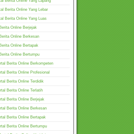
tal Berita Online Yang Lapang
tal Berita Online Yang Lebar
tal Berita Online Yang Luas
Berita Online Berjejak
 Berita Online Berkesan
 Berita Online Bertapak
 Berita Online Bertumpu
ortal Berita Online Berkompeten
rtal Berita Online Profesional
rtal Berita Online Terdidik
rtal Berita Online Terlatih
tal Berita Online Berjejak
rtal Berita Online Berkesan
rtal Berita Online Bertapak
rtal Berita Online Bertumpu