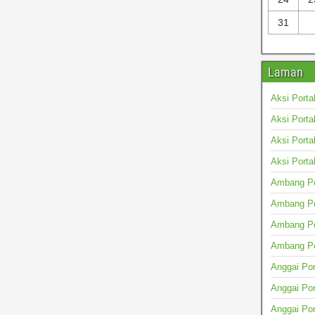
31
Laman
Aksi Porta
Aksi Portal
Aksi Portal
Aksi Portal
Ambang Por
Ambang Por
Ambang Por
Ambang Por
Anggai Por
Anggai Por
Anggai Por