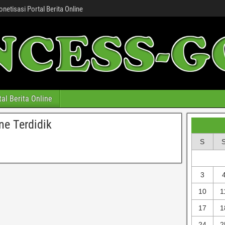
etisasi Portal Berita Online
al Berita Online
ne Terdidik
S
3
10
1
17
1
24
2