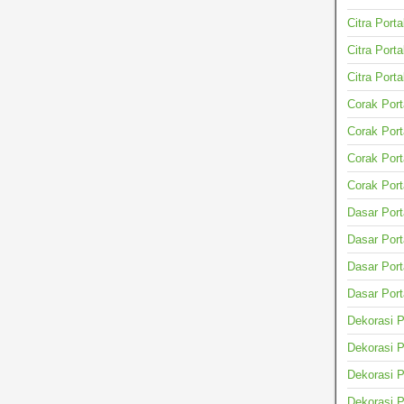
Citra Port
Citra Porta
Citra Port
Corak Port
Corak Port
Corak Port
Corak Porta
Dasar Port
Dasar Port
Dasar Port
Dasar Porta
Dekorasi P
Dekorasi P
Dekorasi P
Dekorasi Po