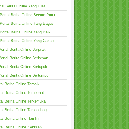
tal Berita Online Yang Luas
ortal Berita Online Secara Patut
ortal Berita Online Yang Bagus
ortal Berita Online Yang Baik
ortal Berita Online Yang Cakap
ortal Berita Online Berjejak
Portal Berita Online Berkesan
Portal Berita Online Bertapak
Portal Berita Online Bertumpu
al Berita Online Terbaik
al Berita Online Terhormat
al Berita Online Terkemuka
al Berita Online Terpandang
al Berita Online Hari Ini
tal Berita Online Kekinian