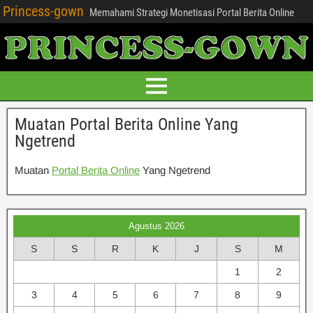
Princess-gown
Memahami Strategi Monetisasi Portal Berita Online
Muatan Portal Berita Online Yang
Ngetrend
Muatan
Portal Berita Online
Yang Ngetrend
Agustus 2026
S
S
R
K
J
S
M
1
2
3
4
5
6
7
8
9