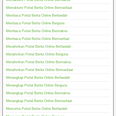
Memaklumi Portal Berita Online Bermanfaat
Membaca Portal Berita Online Berfaedah
Membaca Portal Berita Online Berguna
Membaca Portal Berita Online Bermakna
Membaca Portal Berita Online Bermanfaat
Menafsirkan Portal Berita Online Berfaedah
Menafsirkan Portal Berita Online Berguna
Menafsirkan Portal Berita Online Bermakna
Menafsirkan Portal Berita Online Bermanfaat
Menangkap Portal Berita Online Berfaedah
Menangkap Portal Berita Online Berguna
Menangkap Portal Berita Online Bermakna
Menangkap Portal Berita Online Bermanfaat
Mencerna Portal Berita Online Berfaedah