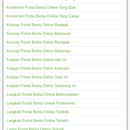
Komitmen Portal Berita Online Yang Baik
Komitmen Portal Berita Online Yang Cakap
Konsep Portal Berita Online Berjejak
Konsep Portal Berita Online Berkesan
Konsep Portal Berita Online Bertapak
Konsep Portal Berita Online Bertumpu
Kutipan Portal Berita Online Hari Ini
Kutipan Portal Berita Online Kekinian
Kutipan Portal Berita Online Saat Ini
Kutipan Portal Berita Online Sekarang Ini
Langkah Portal Berita Online Berkompeten
Langkah Portal Berita Online Profesional
Langkah Portal Berita Online Terdidik
Langkah Portal Berita Online Terlatih
Lantai Portal Berita Online Terbaik