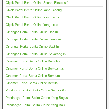
Objek Portal Berita Online Secara Ekstensif
Objek Portal Berita Online Yang Lapang
Objek Portal Berita Online Yang Lebar
Objek Portal Berita Online Yang Luas
Omongan Portal Berita Online Hari Ini
Omongan Portal Berita Online Kekinian
Omongan Portal Berita Online Saat Ini
Omongan Portal Berita Online Sekarang Ini
Ornamen Portal Berita Online Berbobot
Ornamen Portal Berita Online Berkualitas
Ornamen Portal Berita Online Bermutu
Ornamen Portal Berita Online Bernilai
Pandangan Portal Berita Online Secara Patut
Pandangan Portal Berita Online Yang Bagus
Pandangan Portal Berita Online Yang Baik