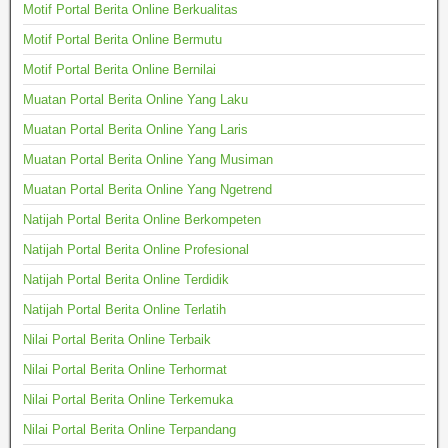
Motif Portal Berita Online Berkualitas
Motif Portal Berita Online Bermutu
Motif Portal Berita Online Bernilai
Muatan Portal Berita Online Yang Laku
Muatan Portal Berita Online Yang Laris
Muatan Portal Berita Online Yang Musiman
Muatan Portal Berita Online Yang Ngetrend
Natijah Portal Berita Online Berkompeten
Natijah Portal Berita Online Profesional
Natijah Portal Berita Online Terdidik
Natijah Portal Berita Online Terlatih
Nilai Portal Berita Online Terbaik
Nilai Portal Berita Online Terhormat
Nilai Portal Berita Online Terkemuka
Nilai Portal Berita Online Terpandang