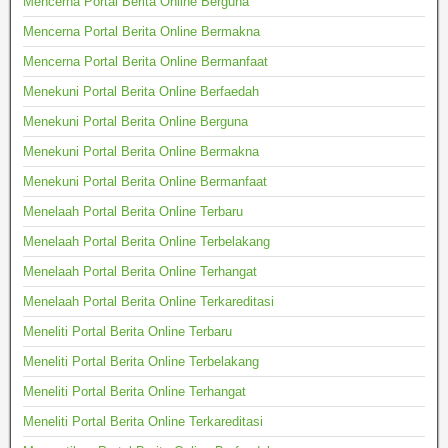
Mencerna Portal Berita Online Berguna
Mencerna Portal Berita Online Bermakna
Mencerna Portal Berita Online Bermanfaat
Menekuni Portal Berita Online Berfaedah
Menekuni Portal Berita Online Berguna
Menekuni Portal Berita Online Bermakna
Menekuni Portal Berita Online Bermanfaat
Menelaah Portal Berita Online Terbaru
Menelaah Portal Berita Online Terbelakang
Menelaah Portal Berita Online Terhangat
Menelaah Portal Berita Online Terkareditasi
Meneliti Portal Berita Online Terbaru
Meneliti Portal Berita Online Terbelakang
Meneliti Portal Berita Online Terhangat
Meneliti Portal Berita Online Terkareditasi