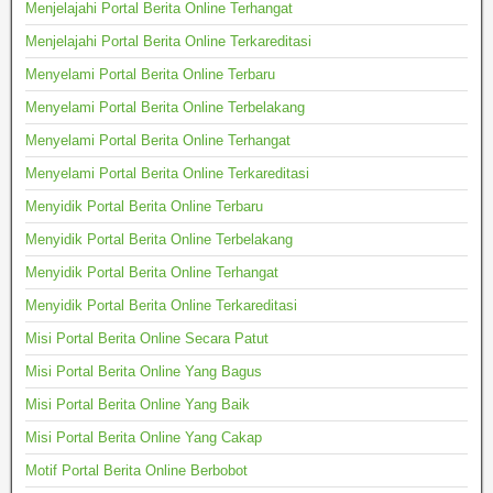
Menjelajahi Portal Berita Online Terhangat
Menjelajahi Portal Berita Online Terkareditasi
Menyelami Portal Berita Online Terbaru
Menyelami Portal Berita Online Terbelakang
Menyelami Portal Berita Online Terhangat
Menyelami Portal Berita Online Terkareditasi
Menyidik Portal Berita Online Terbaru
Menyidik Portal Berita Online Terbelakang
Menyidik Portal Berita Online Terhangat
Menyidik Portal Berita Online Terkareditasi
Misi Portal Berita Online Secara Patut
Misi Portal Berita Online Yang Bagus
Misi Portal Berita Online Yang Baik
Misi Portal Berita Online Yang Cakap
Motif Portal Berita Online Berbobot