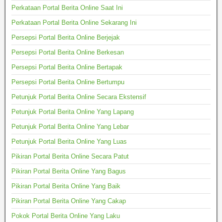
Perkataan Portal Berita Online Saat Ini
Perkataan Portal Berita Online Sekarang Ini
Persepsi Portal Berita Online Berjejak
Persepsi Portal Berita Online Berkesan
Persepsi Portal Berita Online Bertapak
Persepsi Portal Berita Online Bertumpu
Petunjuk Portal Berita Online Secara Ekstensif
Petunjuk Portal Berita Online Yang Lapang
Petunjuk Portal Berita Online Yang Lebar
Petunjuk Portal Berita Online Yang Luas
Pikiran Portal Berita Online Secara Patut
Pikiran Portal Berita Online Yang Bagus
Pikiran Portal Berita Online Yang Baik
Pikiran Portal Berita Online Yang Cakap
Pokok Portal Berita Online Yang Laku