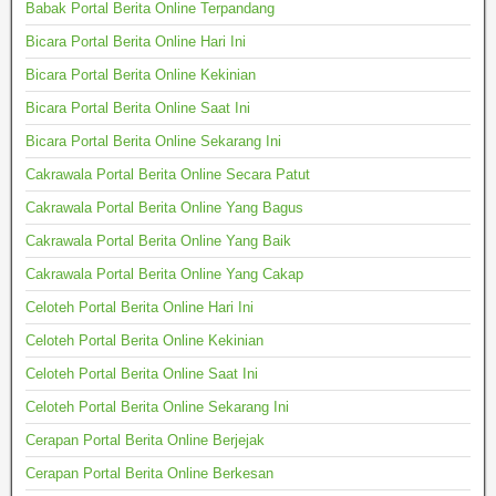
Babak Portal Berita Online Terpandang
Bicara Portal Berita Online Hari Ini
Bicara Portal Berita Online Kekinian
Bicara Portal Berita Online Saat Ini
Bicara Portal Berita Online Sekarang Ini
Cakrawala Portal Berita Online Secara Patut
Cakrawala Portal Berita Online Yang Bagus
Cakrawala Portal Berita Online Yang Baik
Cakrawala Portal Berita Online Yang Cakap
Celoteh Portal Berita Online Hari Ini
Celoteh Portal Berita Online Kekinian
Celoteh Portal Berita Online Saat Ini
Celoteh Portal Berita Online Sekarang Ini
Cerapan Portal Berita Online Berjejak
Cerapan Portal Berita Online Berkesan