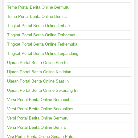
Tema Portal Berita Online Bermutu
Tema Portal Berita Online Bernilai
Tingkat Portal Berita Online Terbaik
Tingkat Portal Berita Online Terhormat
Tingkat Portal Berita Online Terkemuka
Tingkat Portal Berita Online Terpandang
Ujaran Portal Berita Online Hari Ini
Ujaran Portal Berita Online Kekinian
Ujaran Portal Berita Online Saat Ini
Ujaran Portal Berita Online Sekarang Ini
Versi Portal Berita Online Berbobot
Versi Portal Berita Online Berkualitas
Versi Portal Berita Online Bermutu
Versi Portal Berita Online Bernilai
Visi Portal Berita Online Secara Patut