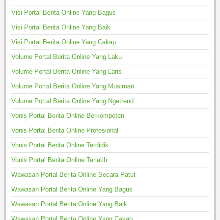
Visi Portal Berita Online Yang Bagus
Visi Portal Berita Online Yang Baik
Visi Portal Berita Online Yang Cakap
Volume Portal Berita Online Yang Laku
Volume Portal Berita Online Yang Laris
Volume Portal Berita Online Yang Musiman
Volume Portal Berita Online Yang Ngetrend
Vonis Portal Berita Online Berkompeten
Vonis Portal Berita Online Profesional
Vonis Portal Berita Online Terdidik
Vonis Portal Berita Online Terlatih
Wawasan Portal Berita Online Secara Patut
Wawasan Portal Berita Online Yang Bagus
Wawasan Portal Berita Online Yang Baik
Wawasan Portal Berita Online Yang Cakap