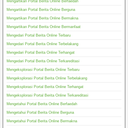
Mengartikan Portal Berita Online Berfaedah
Mengartikan Portal Berita Online Berguna
Mengartikan Portal Berita Online Bermakna
Mengartikan Portal Berita Online Bermanfaat
Mengedari Portal Berita Online Terbaru
Mengedari Portal Berita Online Terbelakang
Mengedari Portal Berita Online Terhangat
Mengedari Portal Berita Online Terkareditasi
Mengeksplorasi Portal Berita Online Terbaru
Mengeksplorasi Portal Berita Online Terbelakang
Mengeksplorasi Portal Berita Online Terhangat
Mengeksplorasi Portal Berita Online Terkareditasi
Mengetahui Portal Berita Online Berfaedah
Mengetahui Portal Berita Online Berguna
Mengetahui Portal Berita Online Bermakna