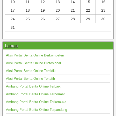
10
11
12
13
14
15
16
17
18
19
20
21
22
23
24
25
26
27
28
29
30
31
Laman
Aksi Portal Berita Online Berkompeten
Aksi Portal Berita Online Profesional
Aksi Portal Berita Online Terdidik
Aksi Portal Berita Online Terlatih
Ambang Portal Berita Online Terbaik
Ambang Portal Berita Online Terhormat
Ambang Portal Berita Online Terkemuka
Ambang Portal Berita Online Terpandang