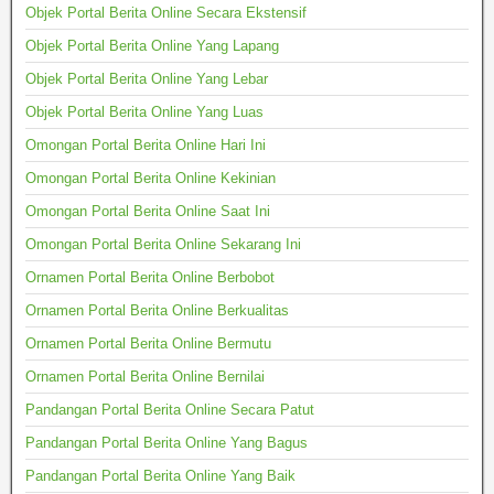
Objek Portal Berita Online Secara Ekstensif
Objek Portal Berita Online Yang Lapang
Objek Portal Berita Online Yang Lebar
Objek Portal Berita Online Yang Luas
Omongan Portal Berita Online Hari Ini
Omongan Portal Berita Online Kekinian
Omongan Portal Berita Online Saat Ini
Omongan Portal Berita Online Sekarang Ini
Ornamen Portal Berita Online Berbobot
Ornamen Portal Berita Online Berkualitas
Ornamen Portal Berita Online Bermutu
Ornamen Portal Berita Online Bernilai
Pandangan Portal Berita Online Secara Patut
Pandangan Portal Berita Online Yang Bagus
Pandangan Portal Berita Online Yang Baik