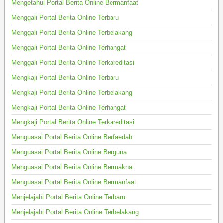
Mengetahui Portal Berita Online Bermanfaat
Menggali Portal Berita Online Terbaru
Menggali Portal Berita Online Terbelakang
Menggali Portal Berita Online Terhangat
Menggali Portal Berita Online Terkareditasi
Mengkaji Portal Berita Online Terbaru
Mengkaji Portal Berita Online Terbelakang
Mengkaji Portal Berita Online Terhangat
Mengkaji Portal Berita Online Terkareditasi
Menguasai Portal Berita Online Berfaedah
Menguasai Portal Berita Online Berguna
Menguasai Portal Berita Online Bermakna
Menguasai Portal Berita Online Bermanfaat
Menjelajahi Portal Berita Online Terbaru
Menjelajahi Portal Berita Online Terbelakang