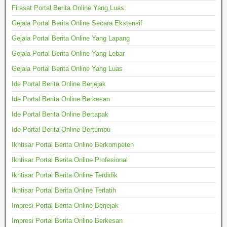
Firasat Portal Berita Online Yang Luas
Gejala Portal Berita Online Secara Ekstensif
Gejala Portal Berita Online Yang Lapang
Gejala Portal Berita Online Yang Lebar
Gejala Portal Berita Online Yang Luas
Ide Portal Berita Online Berjejak
Ide Portal Berita Online Berkesan
Ide Portal Berita Online Bertapak
Ide Portal Berita Online Bertumpu
Ikhtisar Portal Berita Online Berkompeten
Ikhtisar Portal Berita Online Profesional
Ikhtisar Portal Berita Online Terdidik
Ikhtisar Portal Berita Online Terlatih
Impresi Portal Berita Online Berjejak
Impresi Portal Berita Online Berkesan