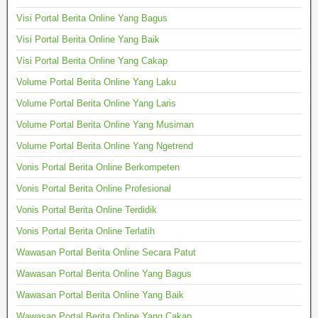
Visi Portal Berita Online Yang Bagus
Visi Portal Berita Online Yang Baik
Visi Portal Berita Online Yang Cakap
Volume Portal Berita Online Yang Laku
Volume Portal Berita Online Yang Laris
Volume Portal Berita Online Yang Musiman
Volume Portal Berita Online Yang Ngetrend
Vonis Portal Berita Online Berkompeten
Vonis Portal Berita Online Profesional
Vonis Portal Berita Online Terdidik
Vonis Portal Berita Online Terlatih
Wawasan Portal Berita Online Secara Patut
Wawasan Portal Berita Online Yang Bagus
Wawasan Portal Berita Online Yang Baik
Wawasan Portal Berita Online Yang Cakap