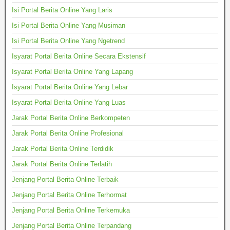
Isi Portal Berita Online Yang Laris
Isi Portal Berita Online Yang Musiman
Isi Portal Berita Online Yang Ngetrend
Isyarat Portal Berita Online Secara Ekstensif
Isyarat Portal Berita Online Yang Lapang
Isyarat Portal Berita Online Yang Lebar
Isyarat Portal Berita Online Yang Luas
Jarak Portal Berita Online Berkompeten
Jarak Portal Berita Online Profesional
Jarak Portal Berita Online Terdidik
Jarak Portal Berita Online Terlatih
Jenjang Portal Berita Online Terbaik
Jenjang Portal Berita Online Terhormat
Jenjang Portal Berita Online Terkemuka
Jenjang Portal Berita Online Terpandang