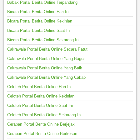
Babak Portal Berita Online Terpandang
Bicara Portal Berita Online Hari Ini
Bicara Portal Berita Online Kekinian
Bicara Portal Berita Online Saat Ini
Bicara Portal Berita Online Sekarang Ini
Cakrawala Portal Berita Online Secara Patut
Cakrawala Portal Berita Online Yang Bagus
Cakrawala Portal Berita Online Yang Baik
Cakrawala Portal Berita Online Yang Cakap
Celoteh Portal Berita Online Hari Ini
Celoteh Portal Berita Online Kekinian
Celoteh Portal Berita Online Saat Ini
Celoteh Portal Berita Online Sekarang Ini
Cerapan Portal Berita Online Berjejak
Cerapan Portal Berita Online Berkesan