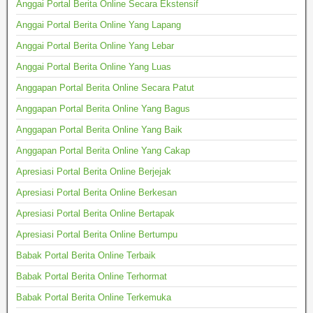
Anggai Portal Berita Online Secara Ekstensif
Anggai Portal Berita Online Yang Lapang
Anggai Portal Berita Online Yang Lebar
Anggai Portal Berita Online Yang Luas
Anggapan Portal Berita Online Secara Patut
Anggapan Portal Berita Online Yang Bagus
Anggapan Portal Berita Online Yang Baik
Anggapan Portal Berita Online Yang Cakap
Apresiasi Portal Berita Online Berjejak
Apresiasi Portal Berita Online Berkesan
Apresiasi Portal Berita Online Bertapak
Apresiasi Portal Berita Online Bertumpu
Babak Portal Berita Online Terbaik
Babak Portal Berita Online Terhormat
Babak Portal Berita Online Terkemuka