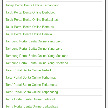
Tahap Portal Berita Online Terpandang
Tajuk Portal Berita Online Berbobot
Tajuk Portal Berita Online Berkualitas
Tajuk Portal Berita Online Bermutu
Tajuk Portal Berita Online Bernilai
Tampung Portal Berita Online Yang Laku
Tampung Portal Berita Online Yang Laris
Tampung Portal Berita Online Yang Musiman
Tampung Portal Berita Online Yang Ngetrend
Taraf Portal Berita Online Terbaik
Taraf Portal Berita Online Terhormat
Taraf Portal Berita Online Terkemuka
Taraf Portal Berita Online Terpandang
Tema Portal Berita Online Berbobot
Tema Portal Berita Online Berkualitas