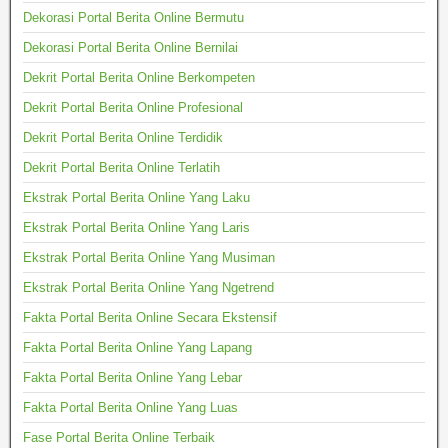
Dekorasi Portal Berita Online Bermutu
Dekorasi Portal Berita Online Bernilai
Dekrit Portal Berita Online Berkompeten
Dekrit Portal Berita Online Profesional
Dekrit Portal Berita Online Terdidik
Dekrit Portal Berita Online Terlatih
Ekstrak Portal Berita Online Yang Laku
Ekstrak Portal Berita Online Yang Laris
Ekstrak Portal Berita Online Yang Musiman
Ekstrak Portal Berita Online Yang Ngetrend
Fakta Portal Berita Online Secara Ekstensif
Fakta Portal Berita Online Yang Lapang
Fakta Portal Berita Online Yang Lebar
Fakta Portal Berita Online Yang Luas
Fase Portal Berita Online Terbaik