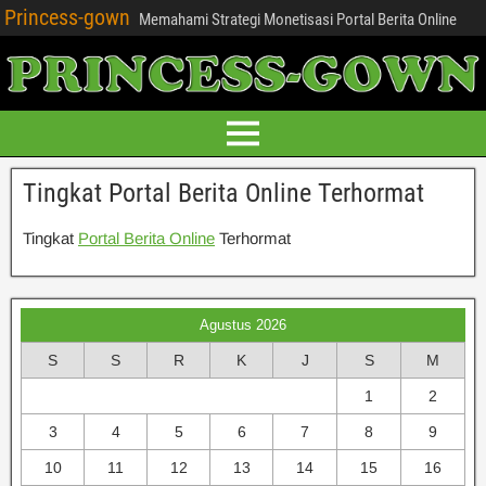
Princess-gown
Memahami Strategi Monetisasi Portal Berita Online
Tingkat Portal Berita Online Terhormat
Tingkat
Portal Berita Online
Terhormat
Agustus 2026
S
S
R
K
J
S
M
1
2
3
4
5
6
7
8
9
10
11
12
13
14
15
16