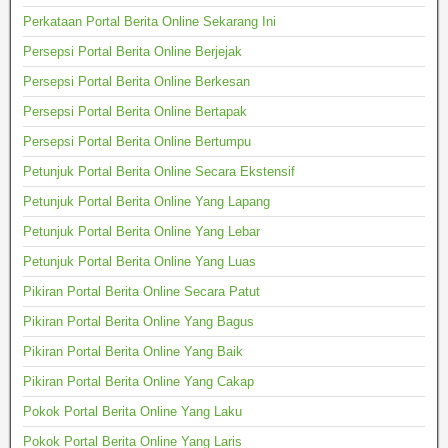
Perkataan Portal Berita Online Sekarang Ini
Persepsi Portal Berita Online Berjejak
Persepsi Portal Berita Online Berkesan
Persepsi Portal Berita Online Bertapak
Persepsi Portal Berita Online Bertumpu
Petunjuk Portal Berita Online Secara Ekstensif
Petunjuk Portal Berita Online Yang Lapang
Petunjuk Portal Berita Online Yang Lebar
Petunjuk Portal Berita Online Yang Luas
Pikiran Portal Berita Online Secara Patut
Pikiran Portal Berita Online Yang Bagus
Pikiran Portal Berita Online Yang Baik
Pikiran Portal Berita Online Yang Cakap
Pokok Portal Berita Online Yang Laku
Pokok Portal Berita Online Yang Laris