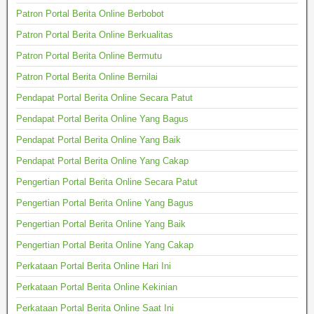
Patron Portal Berita Online Berbobot
Patron Portal Berita Online Berkualitas
Patron Portal Berita Online Bermutu
Patron Portal Berita Online Bernilai
Pendapat Portal Berita Online Secara Patut
Pendapat Portal Berita Online Yang Bagus
Pendapat Portal Berita Online Yang Baik
Pendapat Portal Berita Online Yang Cakap
Pengertian Portal Berita Online Secara Patut
Pengertian Portal Berita Online Yang Bagus
Pengertian Portal Berita Online Yang Baik
Pengertian Portal Berita Online Yang Cakap
Perkataan Portal Berita Online Hari Ini
Perkataan Portal Berita Online Kekinian
Perkataan Portal Berita Online Saat Ini