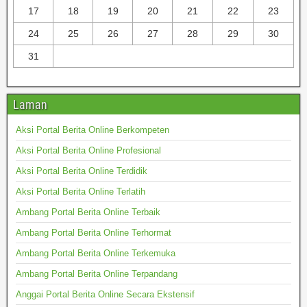
17
18
19
20
21
22
23
24
25
26
27
28
29
30
31
Laman
Aksi Portal Berita Online Berkompeten
Aksi Portal Berita Online Profesional
Aksi Portal Berita Online Terdidik
Aksi Portal Berita Online Terlatih
Ambang Portal Berita Online Terbaik
Ambang Portal Berita Online Terhormat
Ambang Portal Berita Online Terkemuka
Ambang Portal Berita Online Terpandang
Anggai Portal Berita Online Secara Ekstensif