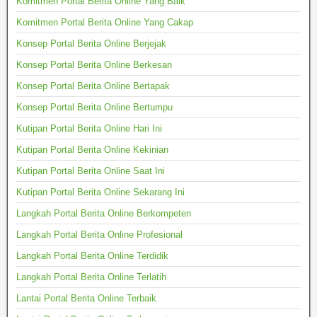
Komitmen Portal Berita Online Yang Baik
Komitmen Portal Berita Online Yang Cakap
Konsep Portal Berita Online Berjejak
Konsep Portal Berita Online Berkesan
Konsep Portal Berita Online Bertapak
Konsep Portal Berita Online Bertumpu
Kutipan Portal Berita Online Hari Ini
Kutipan Portal Berita Online Kekinian
Kutipan Portal Berita Online Saat Ini
Kutipan Portal Berita Online Sekarang Ini
Langkah Portal Berita Online Berkompeten
Langkah Portal Berita Online Profesional
Langkah Portal Berita Online Terdidik
Langkah Portal Berita Online Terlatih
Lantai Portal Berita Online Terbaik