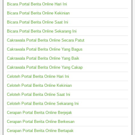
Bicara Portal Berita Online Hari Ini
Bicara Portal Berita Online Kekinian
Bicara Portal Berita Online Saat Ini
Bicara Portal Berita Online Sekarang Ini
Cakrawala Portal Berita Online Secara Patut
Cakrawala Portal Berita Online Yang Bagus
Cakrawala Portal Berita Online Yang Baik
Cakrawala Portal Berita Online Yang Cakap
Celoteh Portal Berita Online Hari Ini
Celoteh Portal Berita Online Kekinian
Celoteh Portal Berita Online Saat Ini
Celoteh Portal Berita Online Sekarang Ini
Cerapan Portal Berita Online Berjejak
Cerapan Portal Berita Online Berkesan
Cerapan Portal Berita Online Bertapak