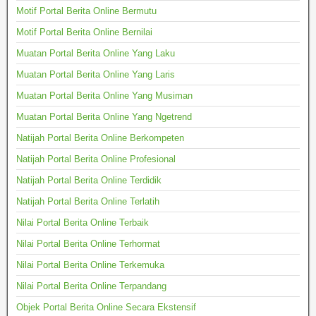
Motif Portal Berita Online Bermutu
Motif Portal Berita Online Bernilai
Muatan Portal Berita Online Yang Laku
Muatan Portal Berita Online Yang Laris
Muatan Portal Berita Online Yang Musiman
Muatan Portal Berita Online Yang Ngetrend
Natijah Portal Berita Online Berkompeten
Natijah Portal Berita Online Profesional
Natijah Portal Berita Online Terdidik
Natijah Portal Berita Online Terlatih
Nilai Portal Berita Online Terbaik
Nilai Portal Berita Online Terhormat
Nilai Portal Berita Online Terkemuka
Nilai Portal Berita Online Terpandang
Objek Portal Berita Online Secara Ekstensif