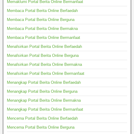
Memaklumi Portal Berita Online Bermanfaat
Membaca Portal Berita Online Berfaedah
Membaca Portal Berita Online Berguna
Membaca Portal Berita Online Bermakna
Membaca Portal Berita Online Bermanfaat
Menafsirkan Portal Berita Online Berfaedah
Menafsirkan Portal Berita Online Berguna
Menafsirkan Portal Berita Online Bermakna
Menafsirkan Portal Berita Online Bermanfaat
Menangkap Portal Berita Online Berfaedah
Menangkap Portal Berita Online Berguna
Menangkap Portal Berita Online Bermakna
Menangkap Portal Berita Online Bermanfaat
Mencerna Portal Berita Online Berfaedah
Mencerna Portal Berita Online Berguna