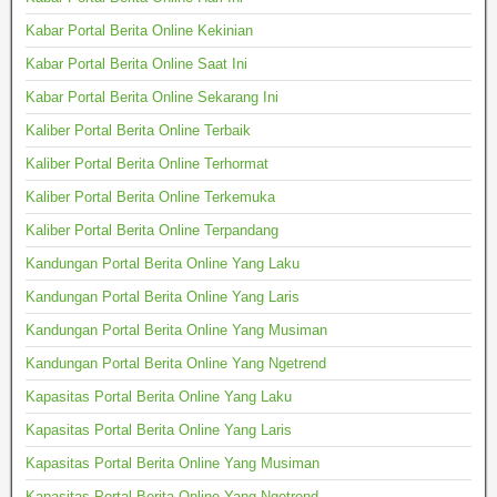
Kabar Portal Berita Online Kekinian
Kabar Portal Berita Online Saat Ini
Kabar Portal Berita Online Sekarang Ini
Kaliber Portal Berita Online Terbaik
Kaliber Portal Berita Online Terhormat
Kaliber Portal Berita Online Terkemuka
Kaliber Portal Berita Online Terpandang
Kandungan Portal Berita Online Yang Laku
Kandungan Portal Berita Online Yang Laris
Kandungan Portal Berita Online Yang Musiman
Kandungan Portal Berita Online Yang Ngetrend
Kapasitas Portal Berita Online Yang Laku
Kapasitas Portal Berita Online Yang Laris
Kapasitas Portal Berita Online Yang Musiman
Kapasitas Portal Berita Online Yang Ngetrend