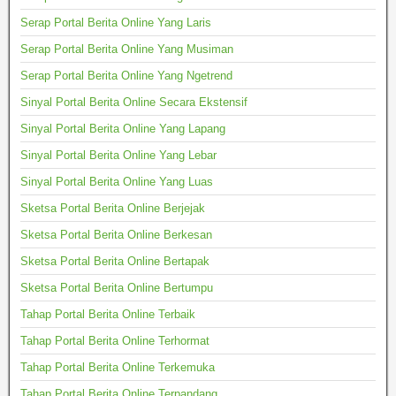
Serap Portal Berita Online Yang Laris
Serap Portal Berita Online Yang Musiman
Serap Portal Berita Online Yang Ngetrend
Sinyal Portal Berita Online Secara Ekstensif
Sinyal Portal Berita Online Yang Lapang
Sinyal Portal Berita Online Yang Lebar
Sinyal Portal Berita Online Yang Luas
Sketsa Portal Berita Online Berjejak
Sketsa Portal Berita Online Berkesan
Sketsa Portal Berita Online Bertapak
Sketsa Portal Berita Online Bertumpu
Tahap Portal Berita Online Terbaik
Tahap Portal Berita Online Terhormat
Tahap Portal Berita Online Terkemuka
Tahap Portal Berita Online Terpandang