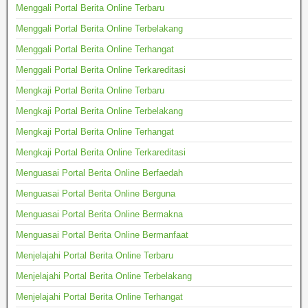
Menggali Portal Berita Online Terbaru
Menggali Portal Berita Online Terbelakang
Menggali Portal Berita Online Terhangat
Menggali Portal Berita Online Terkareditasi
Mengkaji Portal Berita Online Terbaru
Mengkaji Portal Berita Online Terbelakang
Mengkaji Portal Berita Online Terhangat
Mengkaji Portal Berita Online Terkareditasi
Menguasai Portal Berita Online Berfaedah
Menguasai Portal Berita Online Berguna
Menguasai Portal Berita Online Bermakna
Menguasai Portal Berita Online Bermanfaat
Menjelajahi Portal Berita Online Terbaru
Menjelajahi Portal Berita Online Terbelakang
Menjelajahi Portal Berita Online Terhangat