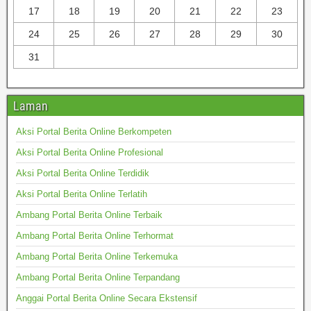
17
18
19
20
21
22
23
24
25
26
27
28
29
30
31
Laman
Aksi Portal Berita Online Berkompeten
Aksi Portal Berita Online Profesional
Aksi Portal Berita Online Terdidik
Aksi Portal Berita Online Terlatih
Ambang Portal Berita Online Terbaik
Ambang Portal Berita Online Terhormat
Ambang Portal Berita Online Terkemuka
Ambang Portal Berita Online Terpandang
Anggai Portal Berita Online Secara Ekstensif