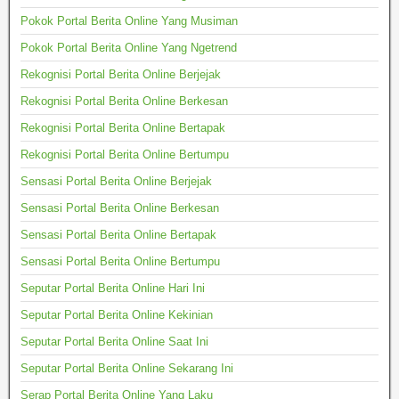
Pokok Portal Berita Online Yang Musiman
Pokok Portal Berita Online Yang Ngetrend
Rekognisi Portal Berita Online Berjejak
Rekognisi Portal Berita Online Berkesan
Rekognisi Portal Berita Online Bertapak
Rekognisi Portal Berita Online Bertumpu
Sensasi Portal Berita Online Berjejak
Sensasi Portal Berita Online Berkesan
Sensasi Portal Berita Online Bertapak
Sensasi Portal Berita Online Bertumpu
Seputar Portal Berita Online Hari Ini
Seputar Portal Berita Online Kekinian
Seputar Portal Berita Online Saat Ini
Seputar Portal Berita Online Sekarang Ini
Serap Portal Berita Online Yang Laku