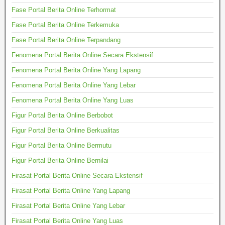
Fase Portal Berita Online Terhormat
Fase Portal Berita Online Terkemuka
Fase Portal Berita Online Terpandang
Fenomena Portal Berita Online Secara Ekstensif
Fenomena Portal Berita Online Yang Lapang
Fenomena Portal Berita Online Yang Lebar
Fenomena Portal Berita Online Yang Luas
Figur Portal Berita Online Berbobot
Figur Portal Berita Online Berkualitas
Figur Portal Berita Online Bermutu
Figur Portal Berita Online Bernilai
Firasat Portal Berita Online Secara Ekstensif
Firasat Portal Berita Online Yang Lapang
Firasat Portal Berita Online Yang Lebar
Firasat Portal Berita Online Yang Luas