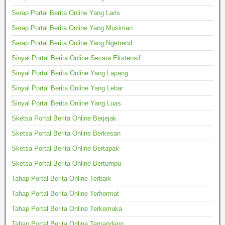
Serap Portal Berita Online Yang Laris
Serap Portal Berita Online Yang Musiman
Serap Portal Berita Online Yang Ngetrend
Sinyal Portal Berita Online Secara Ekstensif
Sinyal Portal Berita Online Yang Lapang
Sinyal Portal Berita Online Yang Lebar
Sinyal Portal Berita Online Yang Luas
Sketsa Portal Berita Online Berjejak
Sketsa Portal Berita Online Berkesan
Sketsa Portal Berita Online Bertapak
Sketsa Portal Berita Online Bertumpu
Tahap Portal Berita Online Terbaik
Tahap Portal Berita Online Terhormat
Tahap Portal Berita Online Terkemuka
Tahap Portal Berita Online Terpandang