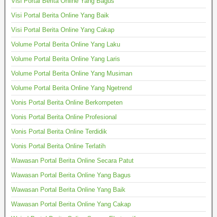
Visi Portal Berita Online Yang Bagus
Visi Portal Berita Online Yang Baik
Visi Portal Berita Online Yang Cakap
Volume Portal Berita Online Yang Laku
Volume Portal Berita Online Yang Laris
Volume Portal Berita Online Yang Musiman
Volume Portal Berita Online Yang Ngetrend
Vonis Portal Berita Online Berkompeten
Vonis Portal Berita Online Profesional
Vonis Portal Berita Online Terdidik
Vonis Portal Berita Online Terlatih
Wawasan Portal Berita Online Secara Patut
Wawasan Portal Berita Online Yang Bagus
Wawasan Portal Berita Online Yang Baik
Wawasan Portal Berita Online Yang Cakap