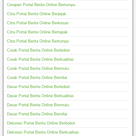
Cerapan Portal Berita Online Bertumpu
Citra Portal Berita Online Berjejak
Citra Portal Berita Online Berkesan
Citra Portal Berita Online Bertapak
Citra Portal Berita Online Bertumpu
Corak Portal Berita Online Berbobot
Corak Portal Berita Online Berkualitas
Corak Portal Berita Online Bermutu
Corak Portal Berita Online Bernilai
Dasar Portal Berita Online Berbobot
Dasar Portal Berita Online Berkualitas
Dasar Portal Berita Online Bermutu
Dasar Portal Berita Online Bernilai
Dekorasi Portal Berita Online Berbobot
Dekorasi Portal Berita Online Berkualitas