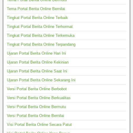
Tema Portal Berita Online Bernilai
Tingkat Portal Berita Online Terbaik
Tingkat Portal Berita Online Terhormat
Tingkat Portal Berita Online Terkemuka
Tingkat Portal Berita Online Terpandang
Ujaran Portal Berita Online Hari Ini
Ujaran Portal Berita Online Kekinian
Ujaran Portal Berita Online Saat Ini
Ujaran Portal Berita Online Sekarang Ini
Versi Portal Berita Online Berbobot
Versi Portal Berita Online Berkualitas
Versi Portal Berita Online Bermutu
Versi Portal Berita Online Bernilai
Visi Portal Berita Online Secara Patut