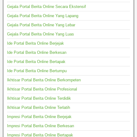
Gejala Portal Berita Online Secara Ekstensif
Gejala Portal Berita Online Yang Lapang
Gejala Portal Berita Online Yang Lebar
Gejala Portal Berita Online Yang Luas
Ide Portal Berita Online Berjejak
Ide Portal Berita Online Berkesan
Ide Portal Berita Online Bertapak
Ide Portal Berita Online Bertumpu
Ikhtisar Portal Berita Online Berkompeten
Ikhtisar Portal Berita Online Profesional
Ikhtisar Portal Berita Online Terdidik
Ikhtisar Portal Berita Online Terlatih
Impresi Portal Berita Online Berjejak
Impresi Portal Berita Online Berkesan
Impresi Portal Berita Online Bertapak