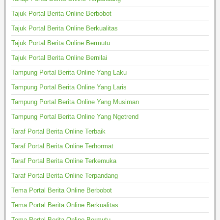
Tajuk Portal Berita Online Berbobot
Tajuk Portal Berita Online Berkualitas
Tajuk Portal Berita Online Bermutu
Tajuk Portal Berita Online Bernilai
Tampung Portal Berita Online Yang Laku
Tampung Portal Berita Online Yang Laris
Tampung Portal Berita Online Yang Musiman
Tampung Portal Berita Online Yang Ngetrend
Taraf Portal Berita Online Terbaik
Taraf Portal Berita Online Terhormat
Taraf Portal Berita Online Terkemuka
Taraf Portal Berita Online Terpandang
Tema Portal Berita Online Berbobot
Tema Portal Berita Online Berkualitas
Tema Portal Berita Online Bermutu