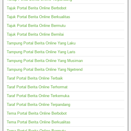
Tajuk Portal Berita Online Berbobot
Tajuk Portal Berita Online Berkualitas
Tajuk Portal Berita Online Bermutu
Tajuk Portal Berita Online Bernilai
Tampung Portal Berita Online Yang Laku
Tampung Portal Berita Online Yang Laris
Tampung Portal Berita Online Yang Musiman
Tampung Portal Berita Online Yang Ngetrend
Taraf Portal Berita Online Terbaik
Taraf Portal Berita Online Terhormat
Taraf Portal Berita Online Terkemuka
Taraf Portal Berita Online Terpandang
Tema Portal Berita Online Berbobot
Tema Portal Berita Online Berkualitas
Tema Portal Berita Online Bermutu