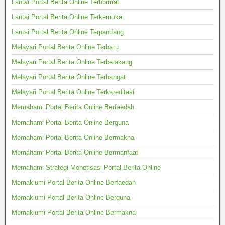
Lantai Portal Berita Online Terhormat
Lantai Portal Berita Online Terkemuka
Lantai Portal Berita Online Terpandang
Melayari Portal Berita Online Terbaru
Melayari Portal Berita Online Terbelakang
Melayari Portal Berita Online Terhangat
Melayari Portal Berita Online Terkareditasi
Memahami Portal Berita Online Berfaedah
Memahami Portal Berita Online Berguna
Memahami Portal Berita Online Bermakna
Memahami Portal Berita Online Bermanfaat
Memahami Strategi Monetisasi Portal Berita Online
Memaklumi Portal Berita Online Berfaedah
Memaklumi Portal Berita Online Berguna
Memaklumi Portal Berita Online Bermakna