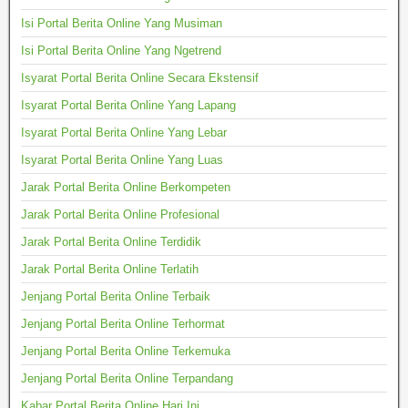
Isi Portal Berita Online Yang Musiman
Isi Portal Berita Online Yang Ngetrend
Isyarat Portal Berita Online Secara Ekstensif
Isyarat Portal Berita Online Yang Lapang
Isyarat Portal Berita Online Yang Lebar
Isyarat Portal Berita Online Yang Luas
Jarak Portal Berita Online Berkompeten
Jarak Portal Berita Online Profesional
Jarak Portal Berita Online Terdidik
Jarak Portal Berita Online Terlatih
Jenjang Portal Berita Online Terbaik
Jenjang Portal Berita Online Terhormat
Jenjang Portal Berita Online Terkemuka
Jenjang Portal Berita Online Terpandang
Kabar Portal Berita Online Hari Ini