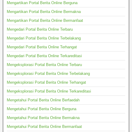
Mengartikan Portal Berita Online Berguna
Mengartikan Portal Berita Online Bermakna
Mengartikan Portal Berita Online Bermanfaat
Mengedari Portal Berita Online Terbaru
Mengedari Portal Berita Online Terbelakang
Mengedari Portal Berita Online Terhangat
Mengedari Portal Berita Online Terkareditasi
Mengeksplorasi Portal Berita Online Terbaru
Mengeksplorasi Portal Berita Online Terbelakang
Mengeksplorasi Portal Berita Online Terhangat
Mengeksplorasi Portal Berita Online Terkareditasi
Mengetahui Portal Berita Online Berfaedah
Mengetahui Portal Berita Online Berguna
Mengetahui Portal Berita Online Bermakna
Mengetahui Portal Berita Online Bermanfaat