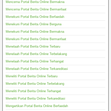
Mencerna Portal Berita Online Bermakna
Mencerna Portal Berita Online Bermanfaat
Menekuni Portal Berita Online Berfaedah
Menekuni Portal Berita Online Berguna
Menekuni Portal Berita Online Bermakna
Menekuni Portal Berita Online Bermanfaat
Menelaah Portal Berita Online Terbaru
Menelaah Portal Berita Online Terbelakang
Menelaah Portal Berita Online Terhangat
Menelaah Portal Berita Online Terkareditasi
Meneliti Portal Berita Online Terbaru
Meneliti Portal Berita Online Terbelakang
Meneliti Portal Berita Online Terhangat
Meneliti Portal Berita Online Terkareditasi
Mengartikan Portal Berita Online Berfaedah