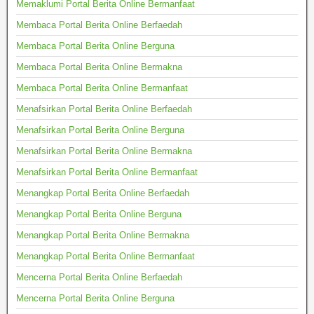
Memaklumi Portal Berita Online Bermanfaat
Membaca Portal Berita Online Berfaedah
Membaca Portal Berita Online Berguna
Membaca Portal Berita Online Bermakna
Membaca Portal Berita Online Bermanfaat
Menafsirkan Portal Berita Online Berfaedah
Menafsirkan Portal Berita Online Berguna
Menafsirkan Portal Berita Online Bermakna
Menafsirkan Portal Berita Online Bermanfaat
Menangkap Portal Berita Online Berfaedah
Menangkap Portal Berita Online Berguna
Menangkap Portal Berita Online Bermakna
Menangkap Portal Berita Online Bermanfaat
Mencerna Portal Berita Online Berfaedah
Mencerna Portal Berita Online Berguna