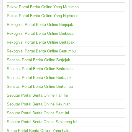
Pokok Portal Berita Online Yang Musiman
Pokok Portal Berita Online Yang Ngetrend
Rekognisi Portal Berita Online Berjejak
Rekognisi Portal Berita Online Berkesan
Rekognisi Portal Berita Online Bertapak
Rekognisi Portal Berita Online Bertumpu
Sensasi Portal Berita Online Berjejak
Sensasi Portal Berita Online Berkesan
Sensasi Portal Berita Online Bertapak
Sensasi Portal Berita Online Bertumpu
Seputar Portal Berita Online Hari Ini
Seputar Portal Berita Online Kekinian
Seputar Portal Berita Online Saat Ini
Seputar Portal Berita Online Sekarang Ini
Serap Portal Berita Online Yang Laku