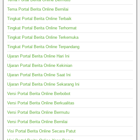
Tema Portal Berita Online Bernilai
Tingkat Portal Berita Online Terbaik
Tingkat Portal Berita Online Terhormat
Tingkat Portal Berita Online Terkemuka
Tingkat Portal Berita Online Terpandang
Ujaran Portal Berita Online Hari Ini
Ujaran Portal Berita Online Kekinian
Ujaran Portal Berita Online Saat Ini
Ujaran Portal Berita Online Sekarang Ini
Versi Portal Berita Online Berbobot
Versi Portal Berita Online Berkualitas
Versi Portal Berita Online Bermutu
Versi Portal Berita Online Bernilai
Visi Portal Berita Online Secara Patut