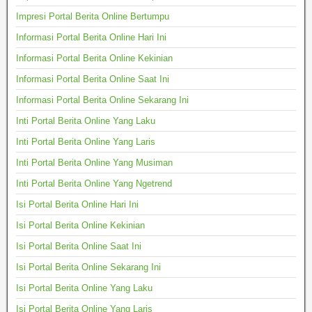
Impresi Portal Berita Online Bertumpu
Informasi Portal Berita Online Hari Ini
Informasi Portal Berita Online Kekinian
Informasi Portal Berita Online Saat Ini
Informasi Portal Berita Online Sekarang Ini
Inti Portal Berita Online Yang Laku
Inti Portal Berita Online Yang Laris
Inti Portal Berita Online Yang Musiman
Inti Portal Berita Online Yang Ngetrend
Isi Portal Berita Online Hari Ini
Isi Portal Berita Online Kekinian
Isi Portal Berita Online Saat Ini
Isi Portal Berita Online Sekarang Ini
Isi Portal Berita Online Yang Laku
Isi Portal Berita Online Yang Laris