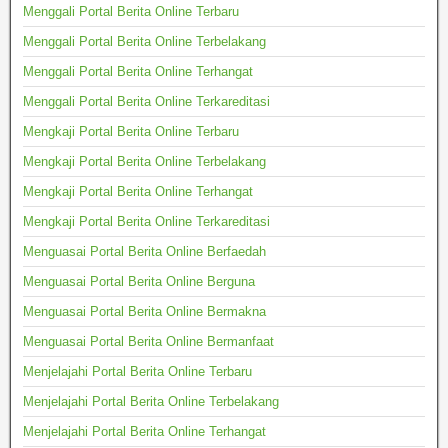
Menggali Portal Berita Online Terbaru
Menggali Portal Berita Online Terbelakang
Menggali Portal Berita Online Terhangat
Menggali Portal Berita Online Terkareditasi
Mengkaji Portal Berita Online Terbaru
Mengkaji Portal Berita Online Terbelakang
Mengkaji Portal Berita Online Terhangat
Mengkaji Portal Berita Online Terkareditasi
Menguasai Portal Berita Online Berfaedah
Menguasai Portal Berita Online Berguna
Menguasai Portal Berita Online Bermakna
Menguasai Portal Berita Online Bermanfaat
Menjelajahi Portal Berita Online Terbaru
Menjelajahi Portal Berita Online Terbelakang
Menjelajahi Portal Berita Online Terhangat