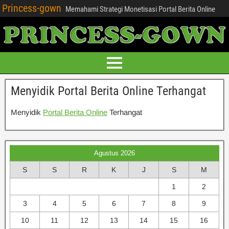
Princess-gown
Memahami Strategi Monetisasi Portal Berita Online
Menyidik Portal Berita Online Terhangat
Menyidik
Portal Berita Online
Terhangat
Agustus 2026
S
S
R
K
J
S
M
1
2
3
4
5
6
7
8
9
10
11
12
13
14
15
16