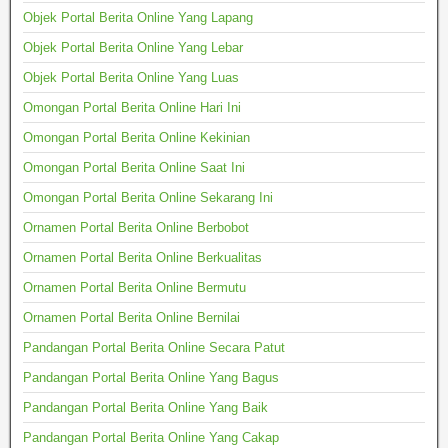
Objek Portal Berita Online Yang Lapang
Objek Portal Berita Online Yang Lebar
Objek Portal Berita Online Yang Luas
Omongan Portal Berita Online Hari Ini
Omongan Portal Berita Online Kekinian
Omongan Portal Berita Online Saat Ini
Omongan Portal Berita Online Sekarang Ini
Ornamen Portal Berita Online Berbobot
Ornamen Portal Berita Online Berkualitas
Ornamen Portal Berita Online Bermutu
Ornamen Portal Berita Online Bernilai
Pandangan Portal Berita Online Secara Patut
Pandangan Portal Berita Online Yang Bagus
Pandangan Portal Berita Online Yang Baik
Pandangan Portal Berita Online Yang Cakap