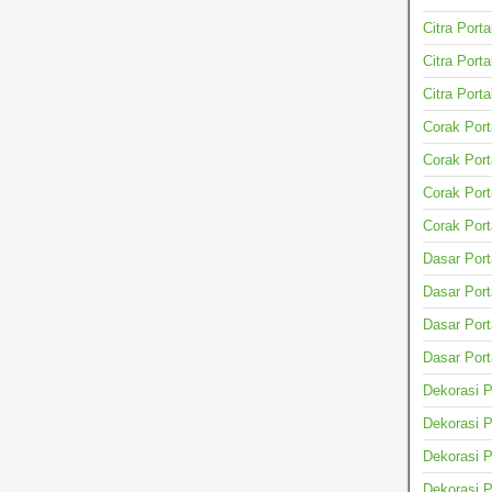
Citra Port
Citra Porta
Citra Port
Corak Port
Corak Port
Corak Port
Corak Porta
Dasar Port
Dasar Port
Dasar Port
Dasar Porta
Dekorasi P
Dekorasi P
Dekorasi P
Dekorasi Po