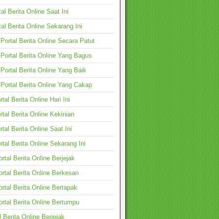
al Berita Online Saat Ini
tal Berita Online Sekarang Ini
Portal Berita Online Secara Patut
Portal Berita Online Yang Bagus
Portal Berita Online Yang Baik
Portal Berita Online Yang Cakap
tal Berita Online Hari Ini
rtal Berita Online Kekinian
tal Berita Online Saat Ini
rtal Berita Online Sekarang Ini
rtal Berita Online Berjejak
rtal Berita Online Berkesan
rtal Berita Online Bertapak
rtal Berita Online Bertumpu
l Berita Online Berjejak