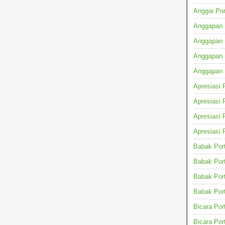
Anggai Por
Anggapan P
Anggapan P
Anggapan P
Anggapan P
Apresiasi P
Apresiasi 
Apresiasi 
Apresiasi 
Babak Port
Babak Port
Babak Port
Babak Port
Bicara Port
Bicara Por