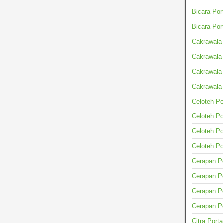
Bicara Port
Bicara Por
Cakrawala 
Cakrawala 
Cakrawala 
Cakrawala 
Celoteh Por
Celoteh Po
Celoteh Por
Celoteh Po
Cerapan Po
Cerapan Po
Cerapan Po
Cerapan Po
Citra Porta