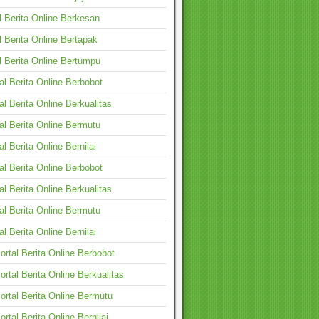
al Berita Online Berkesan
l Berita Online Bertapak
al Berita Online Bertumpu
al Berita Online Berbobot
al Berita Online Berkualitas
al Berita Online Bermutu
l Berita Online Bernilai
al Berita Online Berbobot
al Berita Online Berkualitas
al Berita Online Bermutu
l Berita Online Bernilai
ortal Berita Online Berbobot
ortal Berita Online Berkualitas
ortal Berita Online Bermutu
rtal Berita Online Bernilai