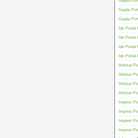
Gejala Por
Gejala Por
Gejala Por
Ide Portal 
Ide Portal
Ide Portal
Ide Portal
Ikhtisar P
Ikhtisar Po
Ikhtisar Po
Ikhtisar Po
Impresi Por
Impresi Po
Impresi Po
Impresi Po