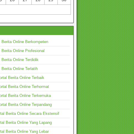
l Berita Online Berkompeten
 Berita Online Profesional
 Berita Online Terdidik
 Berita Online Terlatih
tal Berita Online Terbaik
tal Berita Online Terhormat
tal Berita Online Terkemuka
tal Berita Online Terpandang
tal Berita Online Secara Ekstensif
tal Berita Online Yang Lapang
tal Berita Online Yang Lebar